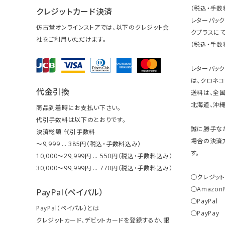
（税込・手数
クレジットカード決済
レターパッ
仿古堂オンラインストアでは、以下のクレジット会
クプラスにて
社をご利用いただけます。
（税込・手数
レターパッ
は、クロネコ
代金引換
送料は、全国
北海道、沖縄は
商品到着時にお支払い下さい。
代引手数料は以下のとおりです。
誠に勝手な
決済総額 代引手数料
場合の決済
～9,999 … 385円（税込・手数料込み）
す。
10,000～29,999円 … 550円（税込・手数料込み）
30,000～99,999円 … 770円（税込・手数料込み）
○クレジッ
○Amazon
PayPal（ペイパル）
○PayPal
PayPal（ペイパル）とは
○PayPay
クレジットカード、デビットカードを登録するか、銀