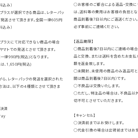
○お客様のご都合による返品・交換に
料込み）
は、送料等の費用はお客様の負担とな
クプラスが選択できる商品は、レターパッ
商品到着後7日以内にご返送ください
発送させて頂きます。全国一律605円
必ず事前にご連絡ください。
料込み）
【返品期限】
クプラスにて対応できない商品の場合
○商品到着後7日以内にご連絡の場合
ヤマトでの発送とさせて頂きます。
品と交換、または送料を含めたお支払
一律990円(税込)となります。
額を返金致します。
、1,650円(税込)
○未開封、未使用の商品のみ返品可と
間は商品到着後7日以内）です。
がら、レターパックの発送を選択された
○不良品は交換いたします。
方法は、以下の４種類とさせて頂きま
○ただし、特注品の場合は、不良品以
切不可とさせていただきます。
ト決済
【キャンセル】
Pay
○決済前まではお受けします。
○代金引換の場合は出荷前まではお受