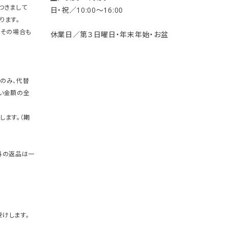
つきまして
日・祝／10:00〜16:00
ります。
。その場合も
休業日／第３日曜日・年末年始・お盆
のみ、代替
い金額の全
します。（期
外の返品は一
けします。