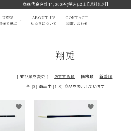
商品代金合計11,000円(税込)以上【送料無料】
USES
ABOUT US
CONTACT
用途で選ぶ
私たちについて
お問い合わせ
翔兎
大中筆（半切・条幅以
かな
漢字
（作品向き）
上）
写経・御朱印
画筆・絵てがみ
系）
小筆
[ 並び順を変更 ]
-
おすすめ順
-
価格順
-
新着順
全 [3] 商品中 [1-3] 商品を表示しています
贈り物（限定セット）
洗浄剤・その他
てがみ
限定品・セット品
favorite
favorite
フェイスブラシ
チークブラシ
筆
化粧筆