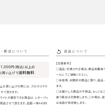
replay
・配送について
返品について
【交換条件】
11,000
円（税込）以上の
○返品・交換される場合、商品到着後
送料無料
お買い上げで
ールにてご連絡ください。
○未使用、未開封の商品に限り、返品
ます。
円以上お買い上げの際には、クロネコヤマ
○お届けした商品が不良品、もしくは
せて頂きます。
違う場合は交換致します。この場合、
ライトが選択できる商品は、レターパッ
は当店が負担致します。
発送させて頂きます。全国一律440円