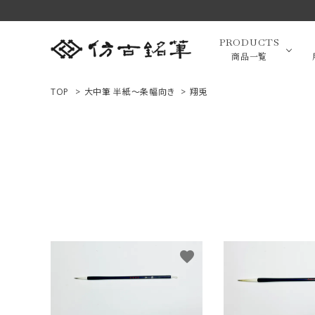
PRODUCTS
商品一覧
TOP
>
大中筆 半紙～条幅向き
>
翔兎
高級羊毛
ACCOUNT MENU
ようこそ ゲスト 様
小筆（面相
ログイン
新規会員登録
画筆・絵
商品一覧
favorite
用途で選ぶ
高級化粧
私たちについて