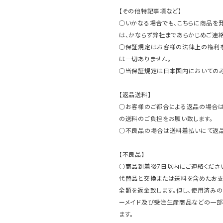
【その他特記事項など】
○いかなる場合でも、こちらに商品を
は、かならず弊社まであらかじめご連絡
○保証規定はお客様の法律上の権利
は一切ありません。
○当保証規定は日本国内においてのみ
【返品送料】
○お客様のご都合による返品の場合は
の送料のご負担をお願い致します。
○不良品の場合は送料着払いにて返品
【不良品】
○商品到着後7日以内にご連絡ください
代替品と交換または送料を含めたお
全額を返金致します。但し、使用済みの
ーメイド及び受注生産商品などの一部
ます。