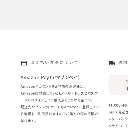
payment
local_shipping
お支払い方法について
送料
Amazon Pay（アマゾンペイ）
Amazonアカウントをお持ちのお客様は、
Amazonに登録しているEメールアドレスとパスワ
ードでログインしてご購入頂くことが可能です。
11,000
配送先やクレジットカードもAmazonに登録してい
トにて発送さ
る情報をご利用頂けますのでご購入の際の手間が
レターパック
省けます。
クライトにて