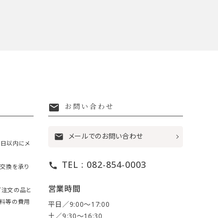
mail
お問い合わせ
メールでのお問い合わせ
mail
7日以内にメ
TEL : 082-854-0003
call
・交換を承り
営業時間
ご注文の品と
送料等の費用
平日／9:00〜17:00
土／9:30〜16:30