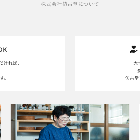
株式会社仿古堂について
OK
だければ、
大
す。
仿古堂