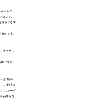
発送する際
ください。
を制限する事
有効です。
、弊社宛て
願います。
。正規品/
支払い金額の
もの、オーダ
商品を除き