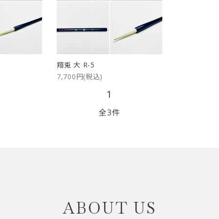
リップブラシ
贈り物（限定セット）
オプション・その他
洗顔ブラシ
翔兎 大 R-5
7,700円(税込)
1
全3件
close
ABOUT US