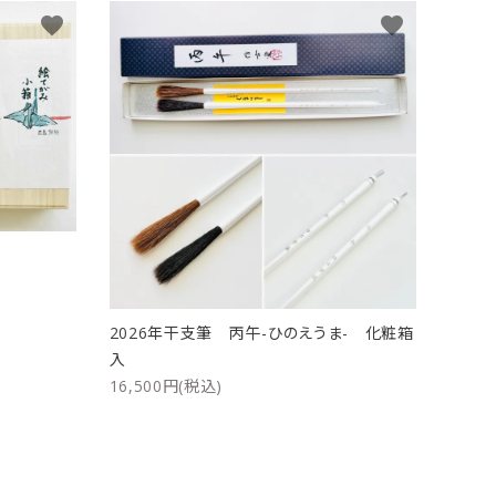
favorite
favorite
ト
2026年干支筆 丙午-ひのえうま- 化粧箱
入
16,500円(税込)