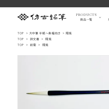
PRODUCTS
商品一覧
TOP
>
大中筆 半紙～条幅向き
>
翔兎
TOP
>
詩文書
>
翔兎
TOP
>
前衛
>
翔兎
高級羊毛
ACCOUNT MENU
ようこそ ゲスト 様
小筆（面相
ログイン
新規会員登録
画筆・絵
商品一覧
用途で選ぶ
高級化粧
私たちについて