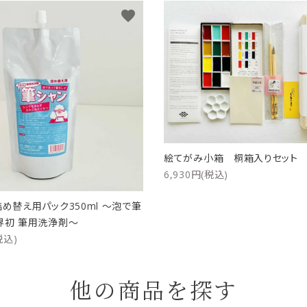
favorite
絵てがみ小箱 桐箱入りセッ
6,930円(税込)
詰め替え用パック350ml ～泡で筆
界初 筆用洗浄剤～
税込)
他の商品を探す