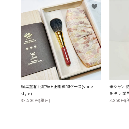
favorite
輪島塗軸化粧筆+正絹織物ケース(yurie
筆シャン 
style)
を洗う 業
38,500円(税込)
3,850円(