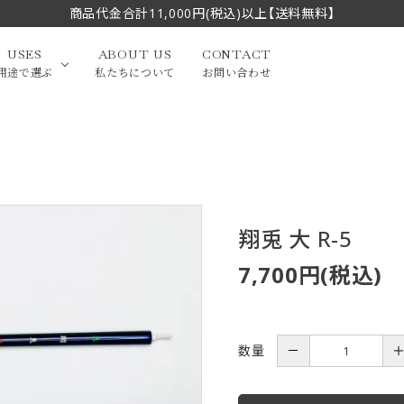
商品代金合計11,000円(税込)以上【送料無料】
USES
ABOUT US
CONTACT
用途で選ぶ
私たちについて
お問い合わせ
大中筆（半切・条幅以
かな
漢字
（作品向き）
上）
写経・御朱印
画筆・絵てがみ
系）
小筆
翔兎 大 R-5
7,700円(税込)
贈り物（限定セット）
洗浄剤・その他
てがみ
限定品・セット品
数量
－
フェイスブラシ
チークブラシ
筆
化粧筆