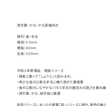
詩文書・かな・かな条幅向き
原料：兎・羊毛
穂径：9.5mm
穂長：60mm
全長：325mm
令和２年新商品 翔兎シリーズ
・翔兎と書いて「しょうと」と読みます。
・希少な兎の口髭を羊毛に練り混ぜた兼毫筆
・兎の口髭のしなやかなバネと羊毛の墨含みの良さを兼ね
・詩文書、かな、絵手紙に最適
昨年リリースしました化粧筆「凪」シリーズに続き、青色の軸と