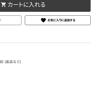
カートに入れる
shopping_cart
ケース
洗浄剤・その他
favorite
せ
 (返品など)