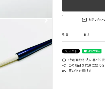
リップブラシ
贈り物（限定セット）
オプション・その他
洗顔ブラシ
mail_outline
お問い合わ
型番:
R-5
特定商取引法に基づく表記
error_outline
この商品を友達に教える
share
買い物を続ける
undo