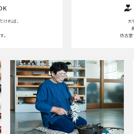
OK
だければ、
大
す。
仿古堂