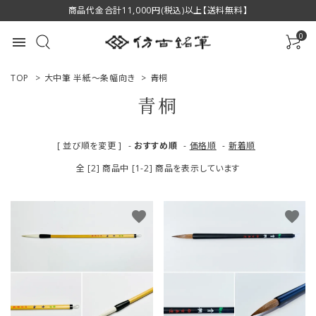
商品代金合計11,000円(税込)以上【送料無料】
0
menu
TOP
>
大中筆 半紙～条幅向き
>
青桐
青桐
ACCOUNT MENU
[ 並び順を変更 ]
-
おすすめ順
-
価格順
-
新着順
ようこそ ゲスト 様
全 [2] 商品中 [1-2] 商品を表示しています
ログイン
新規会員登録
favorite
favorite
商品一覧
用途で選ぶ
私たちについて