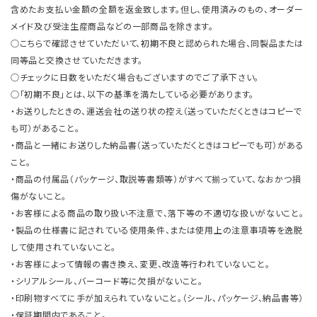
含めたお支払い金額の全額を返金致します。但し、使用済みのもの、オーダー
メイド及び受注生産商品などの一部商品を除きます。
○こちらで確認させていただいて、初期不良と認められた場合、同製品または
同等品と交換させていただきます。
○チェックに日数をいただく場合もございますのでご了承下さい。
○「初期不良」とは、以下の基準を満たしている必要があります。
・お送りしたときの、運送会社の送り状の控え（送っていただくときはコピーで
も可）があること。
・商品と一緒にお送りした納品書（送っていただくときはコピーでも可）がある
こと。
・商品の付属品（パッケージ、取説等書類等）がすべて揃っていて、なおかつ損
傷がないこと。
・お客様による商品の取り扱い不注意で、落下等の不適切な扱いがないこと。
・製品の仕様書に記されている使用条件、または使用上の注意事項等を逸脱
して使用されていないこと。
・お客様によって情報の書き換え、変更、改造等行われていないこと。
・シリアルシール、バーコード等に欠損がないこと。
・印刷物すべてに手が加えられていないこと。（シール、パッケージ、納品書等）
・保証期間内であること。