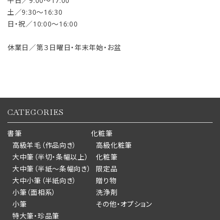
平日／9:00〜17:00
土／9:30〜16:30
日・祝／10:00〜16:00
休業日／第３日曜日・年末年始・お盆
CATEGORIES
書筆
化粧筆
高級羊毛（作品向き）
高級化粧筆
大中筆（半切・条幅以上）
化粧筆
大中筆（半紙～条幅向き）
限定品
大中小筆（半紙向き）
贈り物
小筆（面相系）
洗浄剤
小筆
その他・オプション
特大筆・珍品筆