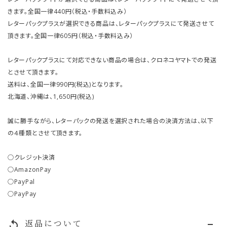
きます。全国一律440円（税込・手数料込み）
レターパックプラスが選択できる商品は、レターパックプラスにて発送させて
頂きます。全国一律605円（税込・手数料込み）
レターパックプラスにて対応できない商品の場合は、クロネコヤマトでの発送
とさせて頂きます。
送料は、全国一律990円(税込)となります。
北海道、沖縄は、1,650円(税込)
誠に勝手ながら、レターパックの発送を選択された場合の決済方法は、以下
の４種類とさせて頂きます。
○クレジット決済
○AmazonPay
○PayPal
○PayPay
返品について
replay