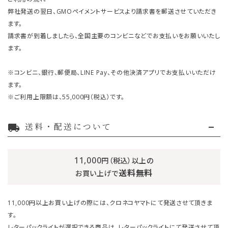
弊社発送の翌日、GMOペイメントサービスより請求書を郵送させていただき
ます。
請求書が到着しましたら、全国主要のコンビニなどでお支払いをお願いいたし
ます。
※コンビニ、銀行、郵便局、LINE Pay、その他決済アプリでお支払いいただけ
ます。
※ご利用上限額は、55,000円（税込）です。
送料・配送について
local_shipping
11,000
円（税込）以上の
送料無料
お買い上げで
11,000円以上お買い上げの際には、クロネコヤマトにて発送させて頂きま
す。
レターパックライトが選択できる商品は、レターパックライトにて発送させて頂