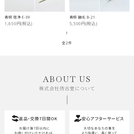
ご利用ガイド
青桐 宿浄 E-39
青桐 鼬毛 B-21
1,650円(税込)
5,500円(税込)
プライバシーポリシー
1
特定商取引法について
全2件
お問い合わせ
キーワード
ABOUT US
株式会社仿古堂について
カテゴリー
返品・交換7日間OK
安心アフターサービス
検索する
お届け後7日以内に
大切なあなたの筆を
お申し付けいただければ、
より快適に、
長く使って