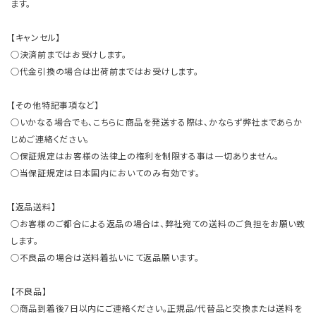
ます。
【キャンセル】
○決済前まではお受けします。
○代金引換の場合は出荷前まではお受けします。
【その他特記事項など】
○いかなる場合でも、こちらに商品を発送する際は、かならず弊社まであらか
じめご連絡ください。
○保証規定はお客様の法律上の権利を制限する事は一切ありません。
○当保証規定は日本国内においてのみ有効です。
【返品送料】
○お客様のご都合による返品の場合は、弊社宛ての送料のご負担をお願い致
します。
○不良品の場合は送料着払いにて返品願います。
【不良品】
○商品到着後7日以内にご連絡ください。正規品/代替品と交換または送料を