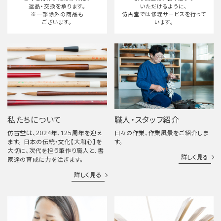
返品・交換を承ります。
いただけるように、
※一部除外の商品も
仿古堂では修理サービスを行って
ございます。
います。
私たちについて
職人・スタッフ紹介
仿古堂は、2024年、125周年を迎え
日々の作業、作業風景をご紹介しま
ます。 日本の伝統・文化【大和心】を
す。
大切に、次代を担う筆作り職人と、書
詳しく見る
家達の育成に力を注ぎます。
詳しく見る