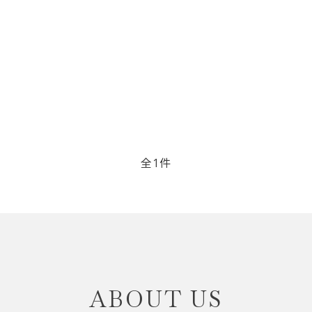
リップブラシ
贈り物（限定セット）
オプション・その他
洗顔ブラシ
全1件
close
ABOUT US