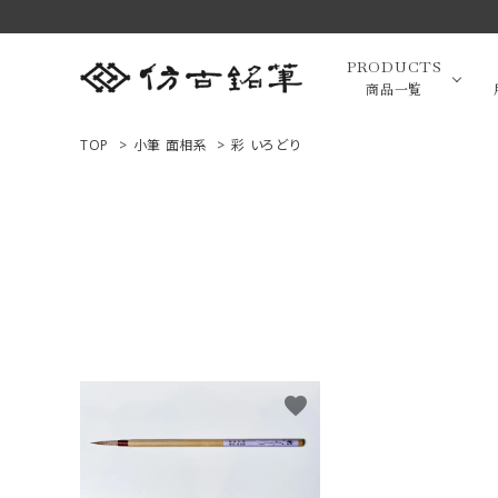
PRODUCTS
商品一覧
TOP
>
小筆 面相系
>
彩 いろどり
高級羊毛
ACCOUNT MENU
ようこそ ゲスト 様
小筆（面相
ログイン
新規会員登録
画筆・絵
商品一覧
favorite
用途で選ぶ
高級化粧
私たちについて