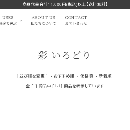
商品代金合計11,000円(税込)以上【送料無料】
USES
ABOUT US
CONTACT
用途で選ぶ
私たちについて
お問い合わせ
彩 いろどり
大中筆（半切・条幅以
かな
漢字
（作品向き）
上）
写経・御朱印
画筆・絵てがみ
系）
小筆
[ 並び順を変更 ]
-
おすすめ順
-
価格順
-
新着順
全 [1] 商品中 [1-1] 商品を表示しています
贈り物（限定セット）
洗浄剤・その他
てがみ
限定品・セット品
フェイスブラシ
チークブラシ
筆
化粧筆