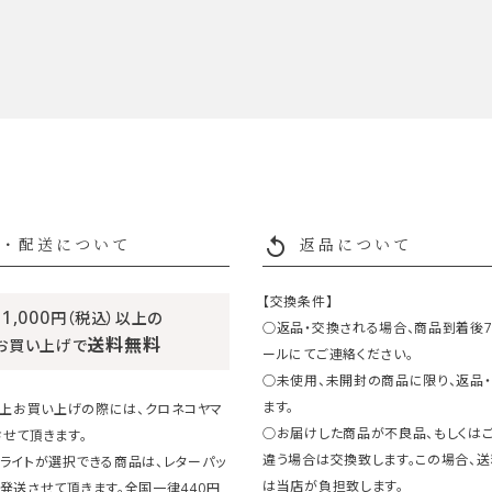
replay
・配送について
返品について
【交換条件】
11,000
円（税込）以上の
○返品・交換される場合、商品到着後
送料無料
お買い上げで
ールにてご連絡ください。
○未使用、未開封の商品に限り、返品
ます。
円以上お買い上げの際には、クロネコヤマ
○お届けした商品が不良品、もしくは
せて頂きます。
違う場合は交換致します。この場合、
ライトが選択できる商品は、レターパッ
は当店が負担致します。
発送させて頂きます。全国一律440円