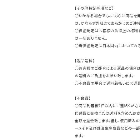
【その他特記事項など】
○いかなる場合でも、こちらに商品を
は、かならず弊社まであらかじめご連絡
○保証規定はお客様の法律上の権利
は一切ありません。
○当保証規定は日本国内においてのみ
【返品送料】
○お客様のご都合による返品の場合は
の送料のご負担をお願い致します。
○不良品の場合は送料着払いにて返品
【不良品】
○商品到着後7日以内にご連絡ください
代替品と交換または送料を含めたお
全額を返金致します。但し、使用済みの
ーメイド及び受注生産商品などの一部
ます。