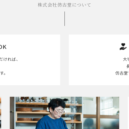
株式会社仿古堂について
OK
だければ、
大
す。
仿古堂