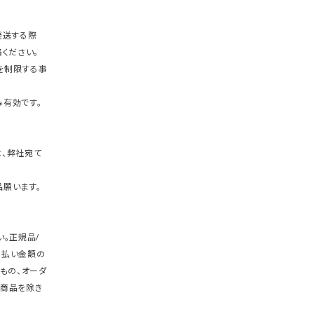
発送する際
ください。
を制限する事
有効です。
、弊社宛て
願います。
。正規品/
支払い金額の
もの、オーダ
商品を除き