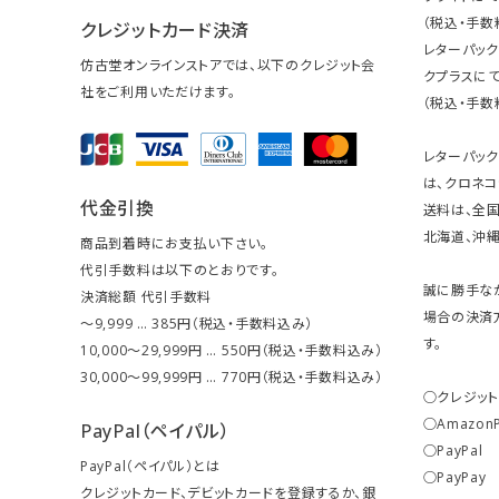
（税込・手数
クレジットカード決済
レターパッ
仿古堂オンラインストアでは、以下のクレジット会
クプラスにて
社をご利用いただけます。
（税込・手数
レターパッ
は、クロネコ
代金引換
送料は、全国
北海道、沖縄は
商品到着時にお支払い下さい。
代引手数料は以下のとおりです。
誠に勝手な
決済総額 代引手数料
場合の決済
～9,999 … 385円（税込・手数料込み）
す。
10,000～29,999円 … 550円（税込・手数料込み）
30,000～99,999円 … 770円（税込・手数料込み）
○クレジッ
○Amazon
PayPal（ペイパル）
○PayPal
PayPal（ペイパル）とは
○PayPay
クレジットカード、デビットカードを登録するか、銀