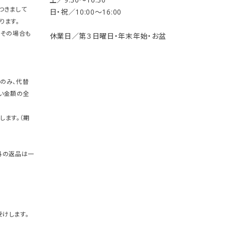
つきまして
日・祝／10:00〜16:00
ります。
。その場合も
休業日／第３日曜日・年末年始・お盆
のみ、代替
い金額の全
します。（期
外の返品は一
けします。