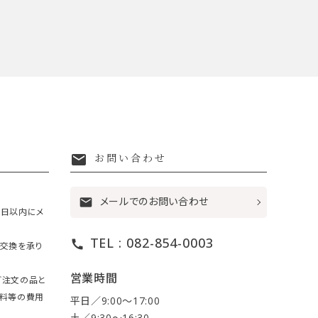
mail
お問い合わせ
メールでのお問い合わせ
mail
7日以内にメ
TEL : 082-854-0003
call
・交換を承り
営業時間
ご注文の品と
送料等の費用
平日／9:00〜17:00
土／9:30〜16:30