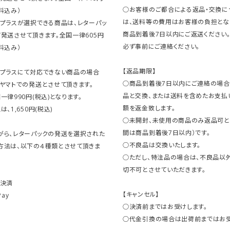
○お客様のご都合による返品・交換に
料込み）
は、送料等の費用はお客様の負担とな
クプラスが選択できる商品は、レターパッ
商品到着後7日以内にご返送ください
発送させて頂きます。全国一律605円
必ず事前にご連絡ください。
料込み）
【返品期限】
クプラスにて対応できない商品の場合
○商品到着後7日以内にご連絡の場合
ヤマトでの発送とさせて頂きます。
品と交換、または送料を含めたお支払
一律990円(税込)となります。
額を返金致します。
、1,650円(税込)
○未開封、未使用の商品のみ返品可と
間は商品到着後7日以内）です。
がら、レターパックの発送を選択された
○不良品は交換いたします。
方法は、以下の４種類とさせて頂きま
○ただし、特注品の場合は、不良品以
切不可とさせていただきます。
ト決済
【キャンセル】
Pay
○決済前まではお受けします。
○代金引換の場合は出荷前まではお受