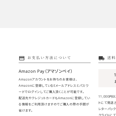
payment
local_shipping
お支払い方法について
送料
Amazon Pay（アマゾンペイ）
Amazonアカウントをお持ちのお客様は、
Amazonに登録しているEメールアドレスとパスワ
ードでログインしてご購入頂くことが可能です。
11,000
配送先やクレジットカードもAmazonに登録してい
トにて発送さ
る情報をご利用頂けますのでご購入の際の手間が
レターパック
省けます。
クライトにて