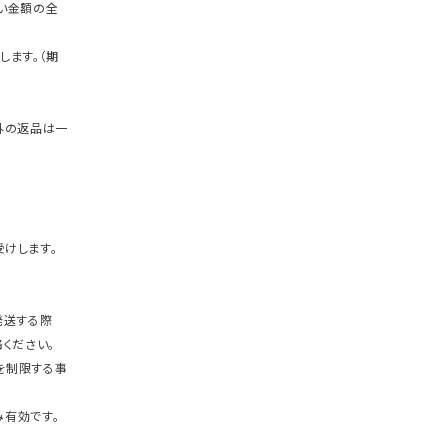
い金額の全
します。（期
外の返品は一
けします。
発送する際
ください。
を制限する事
有効です。