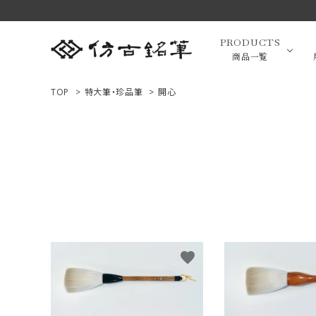
PRODUCTS
商品一覧
TOP
>
特大筆・珍品筆
>
開心
高級羊毛
ACCOUNT MENU
ようこそ ゲスト 様
小筆（面相
ログイン
新規会員登録
画筆・絵
商品一覧
favorite
用途で選ぶ
高級化粧
私たちについて