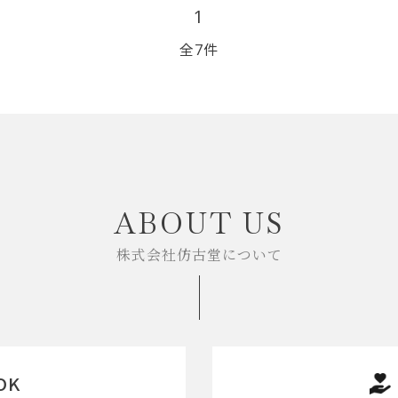
1
全7件
close
ABOUT US
株式会社仿古堂について
OK