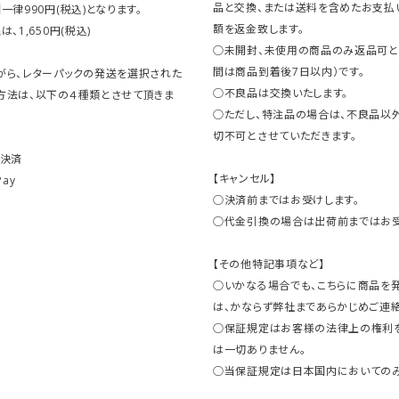
品と交換、または送料を含めたお支払
一律990円(税込)となります。
額を返金致します。
、1,650円(税込)
○未開封、未使用の商品のみ返品可と
間は商品到着後7日以内）です。
がら、レターパックの発送を選択された
○不良品は交換いたします。
方法は、以下の４種類とさせて頂きま
○ただし、特注品の場合は、不良品以
切不可とさせていただきます。
ト決済
【キャンセル】
Pay
○決済前まではお受けします。
○代金引換の場合は出荷前まではお受
【その他特記事項など】
○いかなる場合でも、こちらに商品を
は、かならず弊社まであらかじめご連絡
○保証規定はお客様の法律上の権利
は一切ありません。
○当保証規定は日本国内においてのみ