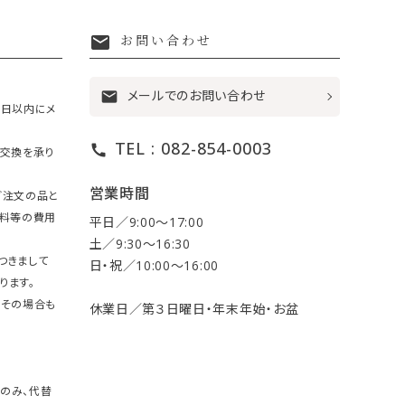
mail
お問い合わせ
メールでのお問い合わせ
mail
7日以内にメ
TEL : 082-854-0003
call
・交換を承り
営業時間
ご注文の品と
送料等の費用
平日／9:00〜17:00
土／9:30〜16:30
つきまして
日・祝／10:00〜16:00
ります。
。その場合も
休業日／第３日曜日・年末年始・お盆
のみ、代替