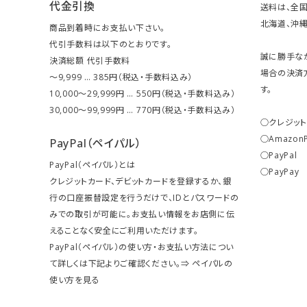
代金引換
送料は、全国
北海道、沖縄は
商品到着時にお支払い下さい。
代引手数料は以下のとおりです。
誠に勝手な
決済総額 代引手数料
場合の決済
～9,999 … 385円（税込・手数料込み）
す。
10,000～29,999円 … 550円（税込・手数料込み）
30,000～99,999円 … 770円（税込・手数料込み）
○クレジッ
○Amazon
PayPal（ペイパル）
○PayPal
PayPal（ペイパル）とは
○PayPay
クレジットカード、デビットカードを登録するか、銀
行の口座振替設定を行うだけで、IDとパスワードの
みでの取引が可能に。お支払い情報をお店側に伝
えることなく安全にご利用いただけます。
PayPal（ペイパル）の使い方・お支払い方法につい
て詳しくは下記よりご確認ください。⇒
ペイパルの
使い方を見る