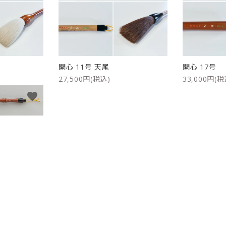
リップブラシ
贈り物（限定セット）
オプション・その他
洗顔ブラシ
開心 11号 天尾
開心 17号
27,500円(税込)
33,000円(税
favorite