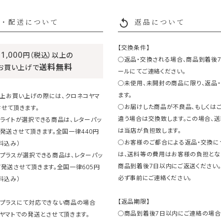
replay
・配送について
返品について
【交換条件】
11,000
円（税込）以上の
○返品・交換される場合、商品到着後
送料無料
お買い上げで
ールにてご連絡ください。
○未使用、未開封の商品に限り、返品
ます。
円以上お買い上げの際には、クロネコヤマ
○お届けした商品が不良品、もしくは
せて頂きます。
違う場合は交換致します。この場合、
ライトが選択できる商品は、レターパッ
は当店が負担致します。
発送させて頂きます。全国一律440円
○お客様のご都合による返品・交換に
料込み）
は、送料等の費用はお客様の負担とな
クプラスが選択できる商品は、レターパッ
商品到着後7日以内にご返送ください
発送させて頂きます。全国一律605円
必ず事前にご連絡ください。
料込み）
【返品期限】
クプラスにて対応できない商品の場合
○商品到着後7日以内にご連絡の場合
ヤマトでの発送とさせて頂きます。