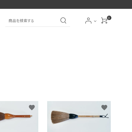
0
大中筆（半紙～条幅向
詩文書
実用書
大中小筆（半紙向き）
き）
前衛
大字
特大筆・珍品筆
学童用（初心者用）
洗浄剤
オプション・その他
favorite
favorite
アイシャドーブラシ
アイブローブラシ
限定品
贈り物