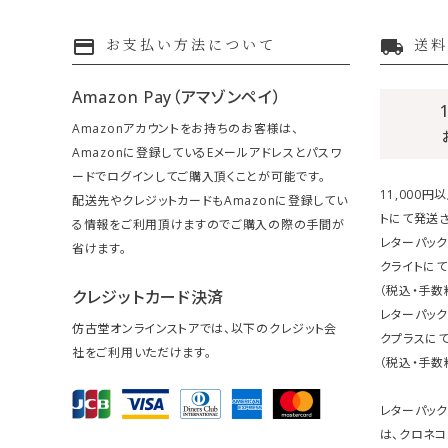
payment
local_shipping
お支払い方法について
送料
Amazon Pay（アマゾンペイ）
Amazonアカウントをお持ちのお客様は、
Amazonに登録しているEメールアドレスとパスワ
ードでログインしてご購入頂くことが可能です。
11,000
配送先やクレジットカードもAmazonに登録してい
トにて発送さ
る情報をご利用頂けますのでご購入の際の手間が
レターパック
省けます。
クライトにて
（税込・手数
クレジットカード決済
レターパッ
仿古堂オンラインストアでは、以下のクレジット会
クプラスにて
社をご利用いただけます。
（税込・手数
レターパッ
は、クロネコ