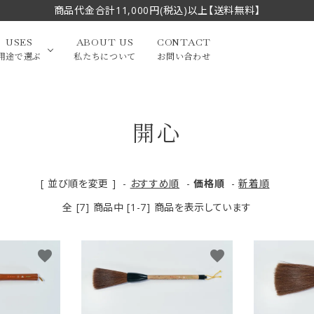
商品代金合計11,000円(税込)以上【送料無料】
USES
ABOUT US
CONTACT
用途で選ぶ
私たちについて
お問い合わせ
開心
大中筆（半切・条幅以
かな
漢字
（作品向き）
上）
写経・御朱印
画筆・絵てがみ
系）
小筆
[ 並び順を変更 ]
-
おすすめ順
-
価格順
-
新着順
全 [7] 商品中 [1-7] 商品を表示しています
贈り物（限定セット）
洗浄剤・その他
てがみ
限定品・セット品
favorite
favorite
フェイスブラシ
チークブラシ
筆
化粧筆