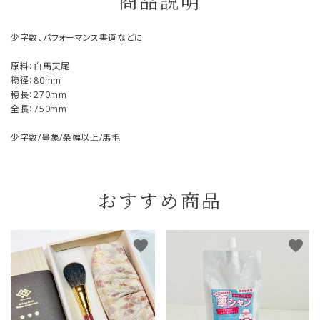
商品説明
少字数、パフォーマンス書道などに
原料：白馬天尾
穂径：80mm
穂長：270mm
全長：750mm
少字数/墨象/条幅以上/馬毛
おすすめ商品
favorite
favorite