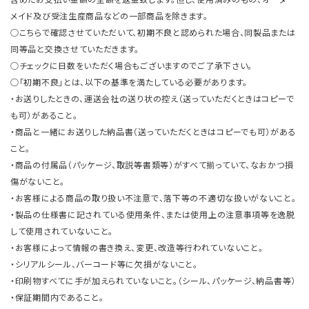
メイド及び受注生産商品などの一部商品を除きます。
○こちらで確認させていただいて、初期不良と認められた場合、同製品または
同等品と交換させていただきます。
○チェックに日数をいただく場合もございますのでご了承下さい。
○「初期不良」とは、以下の基準を満たしている必要があります。
・お送りしたときの、運送会社の送り状の控え（送っていただくときはコピーで
も可）があること。
・商品と一緒にお送りした納品書（送っていただくときはコピーでも可）がある
こと。
・商品の付属品（パッケージ、取説等書類等）がすべて揃っていて、なおかつ損
傷がないこと。
・お客様による商品の取り扱い不注意で、落下等の不適切な扱いがないこと。
・製品の仕様書に記されている使用条件、または使用上の注意事項等を逸脱
して使用されていないこと。
・お客様によって情報の書き換え、変更、改造等行われていないこと。
・シリアルシール、バーコード等に欠損がないこと。
・印刷物すべてに手が加えられていないこと。（シール、パッケージ、納品書等）
・保証期間内であること。