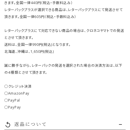
きます。全国一律440円（税込・手数料込み）
レターパックプラスが選択できる商品は、レターパックプラスにて発送させて
頂きます。全国一律605円（税込・手数料込み）
レターパックプラスにて対応できない商品の場合は、クロネコヤマトでの発送
とさせて頂きます。
送料は、全国一律990円(税込)となります。
北海道、沖縄は、1,650円(税込)
誠に勝手ながら、レターパックの発送を選択された場合の決済方法は、以下
の４種類とさせて頂きます。
○クレジット決済
○AmazonPay
○PayPal
○PayPay
返品について
replay