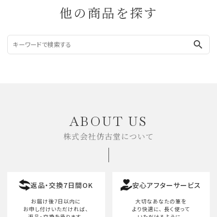
他の商品を探す
search
ABOUT US
株式会社仿古堂について
返品・交換7日間OK
安心アフターサービス
お届け後7日以内に
大切なあなたの筆を
お申し付けいただければ、
より快適に、
長く使って
返品・交換を承ります。
いただけるように、