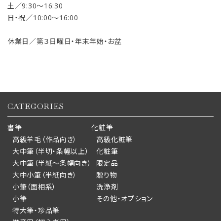
土／9:30〜16:30
日・祝／10:00〜16:00
休業日／第３日曜日・年末年始・お盆
CATEGORIES
書筆
化粧筆
高級羊毛（作品向き）
高級化粧筆
大中筆（半切・条幅以上）
化粧筆
大中筆（半紙～条幅向き）
限定品
大中小筆（半紙向き）
贈り物
小筆（面相系）
洗浄剤
小筆
その他・オプション
特大筆・珍品筆