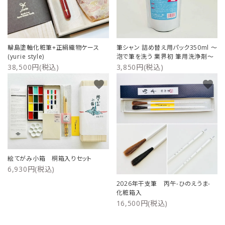
輪島塗軸化粧筆+正絹織物ケース
筆シャン 詰め替え用パック350ml ～
(yurie style)
泡で筆を洗う 業界初 筆用洗浄剤～
38,500円(税込)
3,850円(税込)
favorite
favorite
絵てがみ小箱 桐箱入りセット
6,930円(税込)
2026年干支筆 丙午-ひのえうま-
化粧箱入
16,500円(税込)