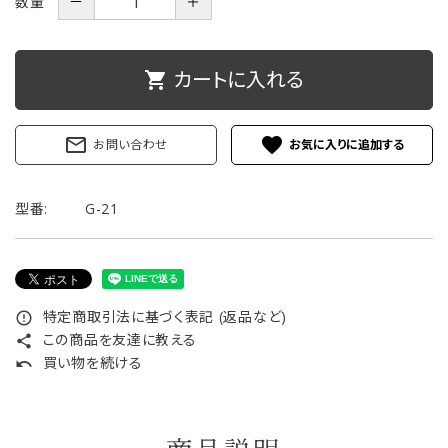
数量
－
＋
ご利用ガイド
カートに入れる
shopping_cart
プライバシーポリシー
特定商取引法について
mail_outline
favorite
お問い合わせ
お問い合わせ
型番:
G-21
特定商取引法に基づく表記 (返品など)
error_outline
この商品を友達に教える
share
買い物を続ける
undo