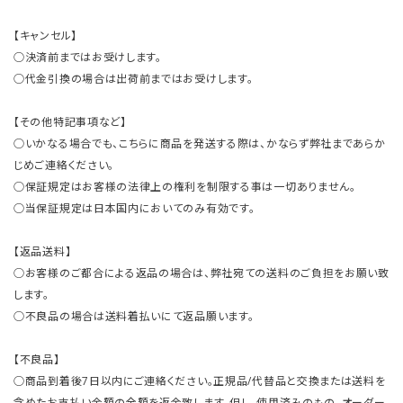
【キャンセル】
○決済前まではお受けします。
○代金引換の場合は出荷前まではお受けします。
【その他特記事項など】
○いかなる場合でも、こちらに商品を発送する際は、かならず弊社まであらか
じめご連絡ください。
○保証規定はお客様の法律上の権利を制限する事は一切ありません。
○当保証規定は日本国内においてのみ有効です。
【返品送料】
○お客様のご都合による返品の場合は、弊社宛ての送料のご負担をお願い致
します。
○不良品の場合は送料着払いにて返品願います。
【不良品】
○商品到着後7日以内にご連絡ください。正規品/代替品と交換または送料を
含めたお支払い金額の全額を返金致します。但し、使用済みのもの、オーダー