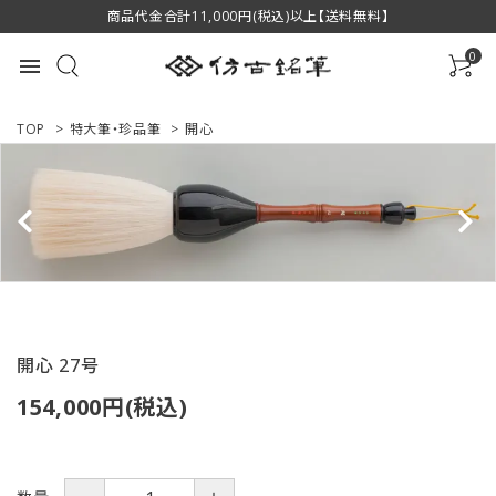
商品代金合計11,000円(税込)以上【送料無料】
0
menu
TOP
>
特大筆・珍品筆
>
開心
ACCOUNT MENU
ようこそ ゲスト 様
ログイン
新規会員登録
商品一覧
開心 27号
154,000円(税込)
用途で選ぶ
私たちについて