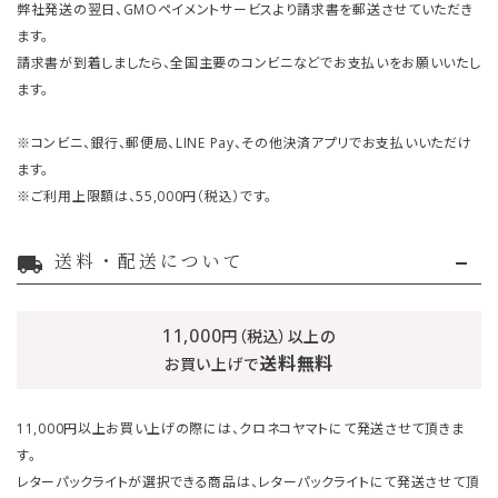
弊社発送の翌日、GMOペイメントサービスより請求書を郵送させていただき
ます。
請求書が到着しましたら、全国主要のコンビニなどでお支払いをお願いいたし
ます。
※コンビニ、銀行、郵便局、LINE Pay、その他決済アプリでお支払いいただけ
ます。
※ご利用上限額は、55,000円（税込）です。
送料・配送について
local_shipping
11,000
円（税込）以上の
送料無料
お買い上げで
11,000円以上お買い上げの際には、クロネコヤマトにて発送させて頂きま
す。
レターパックライトが選択できる商品は、レターパックライトにて発送させて頂