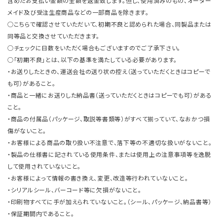
含めたお支払い金額の全額を返金致します。但し、使用済みのもの、オーダー
メイド及び受注生産商品などの一部商品を除きます。
○こちらで確認させていただいて、初期不良と認められた場合、同製品または
同等品と交換させていただきます。
○チェックに日数をいただく場合もございますのでご了承下さい。
○「初期不良」とは、以下の基準を満たしている必要があります。
・お送りしたときの、運送会社の送り状の控え（送っていただくときはコピーで
も可）があること。
・商品と一緒にお送りした納品書（送っていただくときはコピーでも可）がある
こと。
・商品の付属品（パッケージ、取説等書類等）がすべて揃っていて、なおかつ損
傷がないこと。
・お客様による商品の取り扱い不注意で、落下等の不適切な扱いがないこと。
・製品の仕様書に記されている使用条件、または使用上の注意事項等を逸脱
して使用されていないこと。
・お客様によって情報の書き換え、変更、改造等行われていないこと。
・シリアルシール、バーコード等に欠損がないこと。
・印刷物すべてに手が加えられていないこと。（シール、パッケージ、納品書等）
・保証期間内であること。