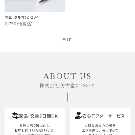
ご利用ガイド
信玄（ダルマ）D-20-1
2,750円(税込)
プライバシーポリシー
特定商取引法について
全1件
お問い合わせ
キーワード
ABOUT US
株式会社仿古堂について
カテゴリー
返品・交換7日間OK
安心アフターサービス
検索する
お届け後7日以内に
大切なあなたの筆を
お申し付けいただければ、
より快適に、
長く使って