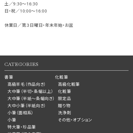
土／9:30〜16:30
日・祝／10:00〜16:00
休業日／第３日曜日・年末年始・お盆
CATEGORIES
書筆
化粧筆
高級羊毛（作品向き）
高級化粧筆
大中筆（半切・条幅以上）
化粧筆
大中筆（半紙～条幅向き）
限定品
大中小筆（半紙向き）
贈り物
小筆（面相系）
洗浄剤
小筆
その他・オプション
特大筆・珍品筆