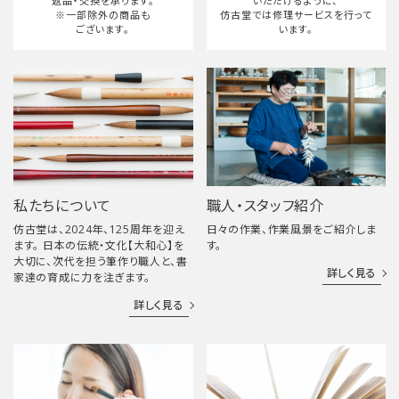
返品・交換を承ります。
いただけるように、
※一部除外の商品も
仿古堂では修理サービスを行って
ございます。
います。
私たちについて
職人・スタッフ紹介
仿古堂は、2024年、125周年を迎え
日々の作業、作業風景をご紹介しま
ます。 日本の伝統・文化【大和心】を
す。
大切に、次代を担う筆作り職人と、書
詳しく見る
家達の育成に力を注ぎます。
詳しく見る