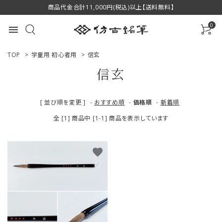
商品代金合計11,000円(税込)以上【送料無料】
0
menu
TOP
>
学童用 初心者用
>
信玄
信玄
ACCOUNT MENU
[ 並び順を変更 ]
-
おすすめ順
-
価格順
-
新着順
ようこそ ゲスト 様
全 [1] 商品中 [1-1] 商品を表示しています
ログイン
新規会員登録
favorite
商品一覧
用途で選ぶ
私たちについて