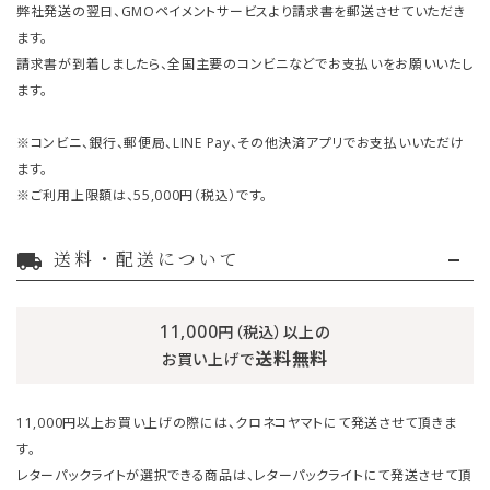
弊社発送の翌日、GMOペイメントサービスより請求書を郵送させていただき
ます。
請求書が到着しましたら、全国主要のコンビニなどでお支払いをお願いいたし
ます。
※コンビニ、銀行、郵便局、LINE Pay、その他決済アプリでお支払いいただけ
ます。
※ご利用上限額は、55,000円（税込）です。
送料・配送について
local_shipping
11,000
円（税込）以上の
送料無料
お買い上げで
11,000円以上お買い上げの際には、クロネコヤマトにて発送させて頂きま
す。
レターパックライトが選択できる商品は、レターパックライトにて発送させて頂