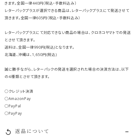
きます。全国一律440円（税込・手数料込み）
レターパックプラスが選択できる商品は、レターパックプラスにて発送させて
頂きます。全国一律605円（税込・手数料込み）
レターパックプラスにて対応できない商品の場合は、クロネコヤマトでの発送
とさせて頂きます。
送料は、全国一律990円(税込)となります。
北海道、沖縄は、1,650円(税込)
誠に勝手ながら、レターパックの発送を選択された場合の決済方法は、以下
の４種類とさせて頂きます。
○クレジット決済
○AmazonPay
○PayPal
○PayPay
返品について
replay