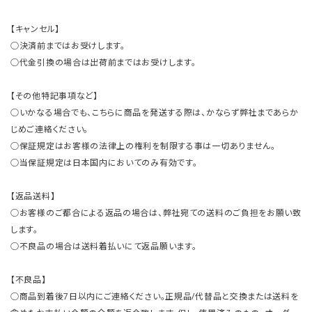
【キャンセル】
○決済前まではお受けします。
○代金引換の場合は出荷前まではお受けします。
【その他特記事項など】
○いかなる場合でも、こちらに商品を発送する際は、かならず弊社まであらか
じめご連絡ください。
○保証規定はお客様の法律上の権利を制限する事は一切ありません。
○当保証規定は日本国内においてのみ有効です。
【返品送料】
○お客様のご都合による返品の場合は、弊社宛ての送料のご負担をお願い致
します。
○不良品の場合は送料着払いにて返品願います。
【不良品】
○商品到着後7日以内にご連絡ください。正規品/代替品と交換または送料を