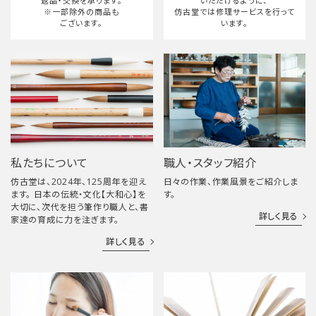
返品・交換を承ります。
いただけるように、
※一部除外の商品も
仿古堂では修理サービスを行って
ございます。
います。
私たちについて
職人・スタッフ紹介
仿古堂は、2024年、125周年を迎え
日々の作業、作業風景をご紹介しま
ます。 日本の伝統・文化【大和心】を
す。
大切に、次代を担う筆作り職人と、書
詳しく見る
家達の育成に力を注ぎます。
詳しく見る