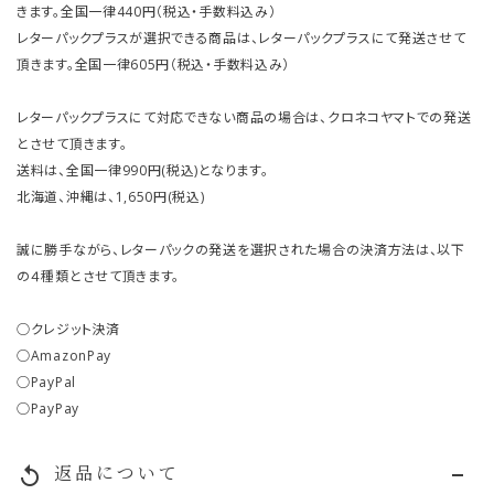
きます。全国一律440円（税込・手数料込み）
レターパックプラスが選択できる商品は、レターパックプラスにて発送させて
頂きます。全国一律605円（税込・手数料込み）
レターパックプラスにて対応できない商品の場合は、クロネコヤマトでの発送
とさせて頂きます。
送料は、全国一律990円(税込)となります。
北海道、沖縄は、1,650円(税込)
誠に勝手ながら、レターパックの発送を選択された場合の決済方法は、以下
の４種類とさせて頂きます。
○クレジット決済
○AmazonPay
○PayPal
○PayPay
返品について
replay