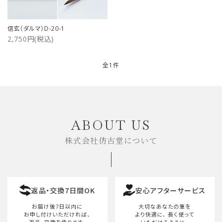
ご利用ガイド
信玄（ダルマ）D-20-1
2,750円(税込)
プライバシーポリシー
特定商取引法について
全1件
お問い合わせ
キーワード
ABOUT US
株式会社仿古堂について
カテゴリー
返品・交換7日間OK
安心アフターサービス
検索する
お届け後7日以内に
大切なあなたの筆を
お申し付けいただければ、
より快適に、
長く使って