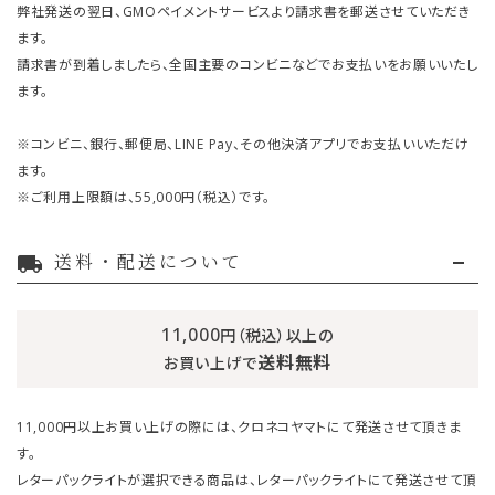
弊社発送の翌日、GMOペイメントサービスより請求書を郵送させていただき
ます。
請求書が到着しましたら、全国主要のコンビニなどでお支払いをお願いいたし
ます。
※コンビニ、銀行、郵便局、LINE Pay、その他決済アプリでお支払いいただけ
ます。
※ご利用上限額は、55,000円（税込）です。
送料・配送について
local_shipping
11,000
円（税込）以上の
送料無料
お買い上げで
11,000円以上お買い上げの際には、クロネコヤマトにて発送させて頂きま
す。
レターパックライトが選択できる商品は、レターパックライトにて発送させて頂