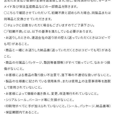
含めたお支払い金額の全額を返金致します。但し、使用済みのもの、オーダー
メイド及び受注生産商品などの一部商品を除きます。
○こちらで確認させていただいて、初期不良と認められた場合、同製品または
同等品と交換させていただきます。
○チェックに日数をいただく場合もございますのでご了承下さい。
○「初期不良」とは、以下の基準を満たしている必要があります。
・お送りしたときの、運送会社の送り状の控え（送っていただくときはコピーで
も可）があること。
・商品と一緒にお送りした納品書（送っていただくときはコピーでも可）がある
こと。
・商品の付属品（パッケージ、取説等書類等）がすべて揃っていて、なおかつ損
傷がないこと。
・お客様による商品の取り扱い不注意で、落下等の不適切な扱いがないこと。
・製品の仕様書に記されている使用条件、または使用上の注意事項等を逸脱
して使用されていないこと。
・お客様によって情報の書き換え、変更、改造等行われていないこと。
・シリアルシール、バーコード等に欠損がないこと。
・印刷物すべてに手が加えられていないこと。（シール、パッケージ、納品書等）
・保証期間内であること。