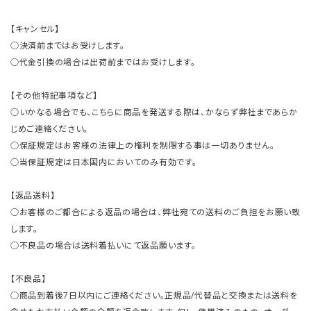
【キャンセル】
○決済前まではお受けします。
○代金引換の場合は出荷前まではお受けします。
【その他特記事項など】
○いかなる場合でも、こちらに商品を発送する際は、かならず弊社まであらか
じめご連絡ください。
○保証規定はお客様の法律上の権利を制限する事は一切ありません。
○当保証規定は日本国内においてのみ有効です。
【返品送料】
○お客様のご都合による返品の場合は、弊社宛ての送料のご負担をお願い致
します。
○不良品の場合は送料着払いにて返品願います。
【不良品】
○商品到着後7日以内にご連絡ください。正規品/代替品と交換または送料を