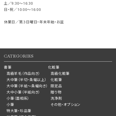
土／9:30〜16:30
日・祝／10:00〜16:00
休業日／第３日曜日・年末年始・お盆
CATEGORIES
書筆
化粧筆
高級羊毛（作品向き）
高級化粧筆
大中筆（半切・条幅以上）
化粧筆
大中筆（半紙～条幅向き）
限定品
大中小筆（半紙向き）
贈り物
小筆（面相系）
洗浄剤
小筆
その他・オプション
特大筆・珍品筆