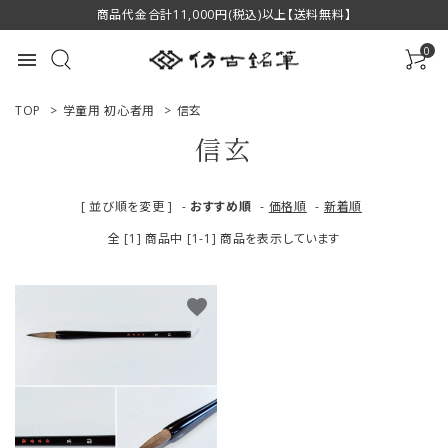
商品代金合計11,000円(税込)以上【送料無料】
0
menu
TOP
>
学童用 初心者用
>
信玄
信玄
ACCOUNT MENU
[ 並び順を変更 ]
-
おすすめ順
-
価格順
-
新着順
ようこそ ゲスト 様
全 [1] 商品中 [1-1] 商品を表示しています
ログイン
新規会員登録
favorite
商品一覧
用途で選ぶ
私たちについて