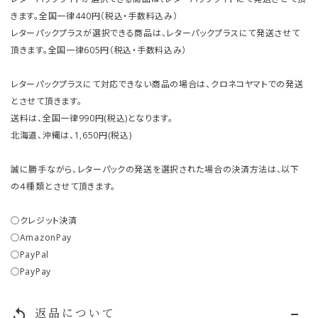
きます。全国一律440円（税込・手数料込み）
レターパックプラスが選択できる商品は、レターパックプラスにて発送させて
頂きます。全国一律605円（税込・手数料込み）
レターパックプラスにて対応できない商品の場合は、クロネコヤマトでの発送
とさせて頂きます。
送料は、全国一律990円(税込)となります。
北海道、沖縄は、1,650円(税込)
誠に勝手ながら、レターパックの発送を選択された場合の決済方法は、以下
の４種類とさせて頂きます。
○クレジット決済
○AmazonPay
○PayPal
○PayPay
返品について
replay