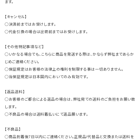
ます。
【キャンセル】
○決済前まではお受けします。
○代金引換の場合は出荷前まではお受けします。
【その他特記事項など】
○いかなる場合でも、こちらに商品を発送する際は、かならず弊社まであらか
じめご連絡ください。
○保証規定はお客様の法律上の権利を制限する事は一切ありません。
○当保証規定は日本国内においてのみ有効です。
【返品送料】
○お客様のご都合による返品の場合は、弊社宛ての送料のご負担をお願い致
します。
○不良品の場合は送料着払いにて返品願います。
【不良品】
○商品到着後7日以内にご連絡ください。正規品/代替品と交換または送料を