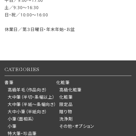
平日／9:00〜17:00
土／9:30〜16:30
日・祝／10:00〜16:00
休業日／第３日曜日・年末年始・お盆
CATEGORIES
書筆
化粧筆
高級羊毛（作品向き）
高級化粧筆
大中筆（半切・条幅以上）
化粧筆
大中筆（半紙～条幅向き）
限定品
大中小筆（半紙向き）
贈り物
小筆（面相系）
洗浄剤
小筆
その他・オプション
特大筆・珍品筆