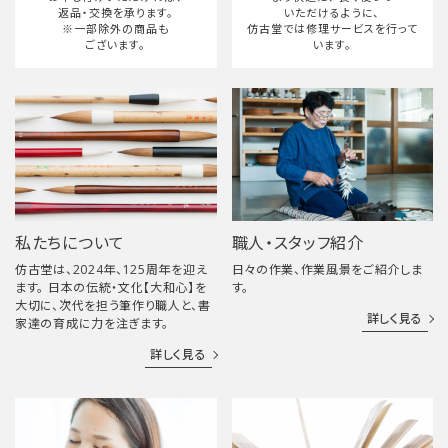
返品・交換を承ります。
いただけるように、
※一部除外の商品も
仿古堂では修理サービスを行って
ございます。
います。
私たちについて
職人・スタッフ紹介
仿古堂は、2024年、125周年を迎え
日々の作業、作業風景をご紹介しま
ます。 日本の伝統・文化【大和心】を
す。
大切に、次代を担う筆作り職人と、書
詳しく見る
家達の育成に力を注ぎます。
詳しく見る