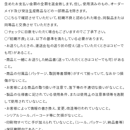
含めたお支払い金額の全額を返金致します。但し、使用済みのもの、オーダー
メイド及び受注生産商品などの一部商品を除きます。
○こちらで確認させていただいて、初期不良と認められた場合、同製品または
同等品と交換させていただきます。
○チェックに日数をいただく場合もございますのでご了承下さい。
○「初期不良」とは、以下の基準を満たしている必要があります。
・お送りしたときの、運送会社の送り状の控え（送っていただくときはコピーで
も可）があること。
・商品と一緒にお送りした納品書（送っていただくときはコピーでも可）がある
こと。
・商品の付属品（パッケージ、取説等書類等）がすべて揃っていて、なおかつ損
傷がないこと。
・お客様による商品の取り扱い不注意で、落下等の不適切な扱いがないこと。
・製品の仕様書に記されている使用条件、または使用上の注意事項等を逸脱
して使用されていないこと。
・お客様によって情報の書き換え、変更、改造等行われていないこと。
・シリアルシール、バーコード等に欠損がないこと。
・印刷物すべてに手が加えられていないこと。（シール、パッケージ、納品書等）
・保証期間内であること。