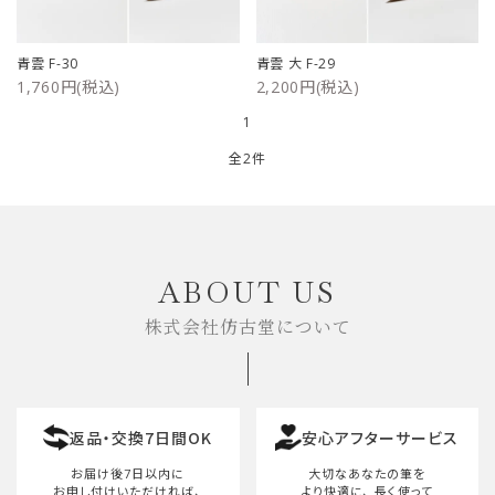
ご利用ガイド
青雲 F-30
青雲 大 F-29
1,760円(税込)
2,200円(税込)
プライバシーポリシー
1
特定商取引法について
全2件
お問い合わせ
キーワード
ABOUT US
株式会社仿古堂について
カテゴリー
返品・交換7日間OK
安心アフターサービス
検索する
お届け後7日以内に
大切なあなたの筆を
お申し付けいただければ、
より快適に、
長く使って