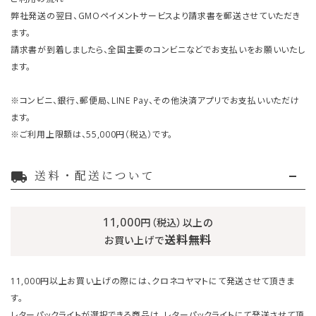
弊社発送の翌日、GMOペイメントサービスより請求書を郵送させていただき
ます。
請求書が到着しましたら、全国主要のコンビニなどでお支払いをお願いいたし
ます。
※コンビニ、銀行、郵便局、LINE Pay、その他決済アプリでお支払いいただけ
ます。
※ご利用上限額は、55,000円（税込）です。
送料・配送について
local_shipping
11,000
円（税込）以上の
送料無料
お買い上げで
11,000円以上お買い上げの際には、クロネコヤマトにて発送させて頂きま
す。
レターパックライトが選択できる商品は、レターパックライトにて発送させて頂