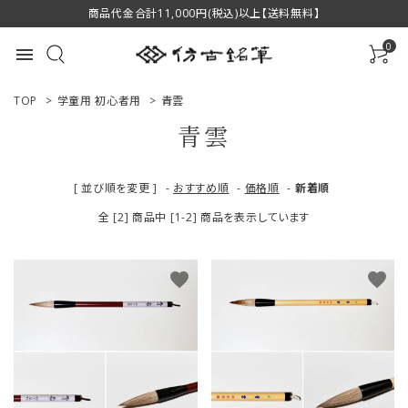
商品代金合計11,000円(税込)以上【送料無料】
0
menu
TOP
>
学童用 初心者用
>
青雲
青雲
ACCOUNT MENU
[ 並び順を変更 ]
-
おすすめ順
-
価格順
-
新着順
ようこそ ゲスト 様
全 [2] 商品中 [1-2] 商品を表示しています
ログイン
新規会員登録
favorite
favorite
商品一覧
用途で選ぶ
私たちについて