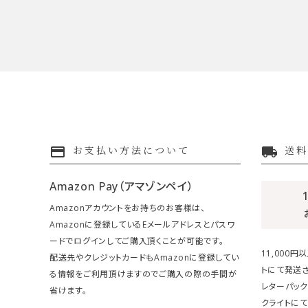
payment
local_shipping
お支払い方法について
送料
Amazon Pay（アマゾンペイ）
Amazonアカウントをお持ちのお客様は、
Amazonに登録しているEメールアドレスとパスワ
ードでログインしてご購入頂くことが可能です。
11,000
配送先やクレジットカードもAmazonに登録してい
トにて発送さ
る情報をご利用頂けますのでご購入の際の手間が
レターパック
省けます。
クライトにて