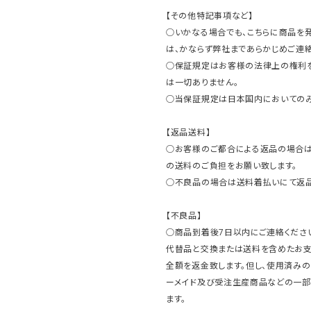
【その他特記事項など】
○いかなる場合でも、こちらに商品を
は、かならず弊社まであらかじめご連絡
○保証規定はお客様の法律上の権利
は一切ありません。
○当保証規定は日本国内においてのみ
【返品送料】
○お客様のご都合による返品の場合は
の送料のご負担をお願い致します。
○不良品の場合は送料着払いにて返品
【不良品】
○商品到着後7日以内にご連絡ください
代替品と交換または送料を含めたお
全額を返金致します。但し、使用済みの
ーメイド及び受注生産商品などの一部
ます。