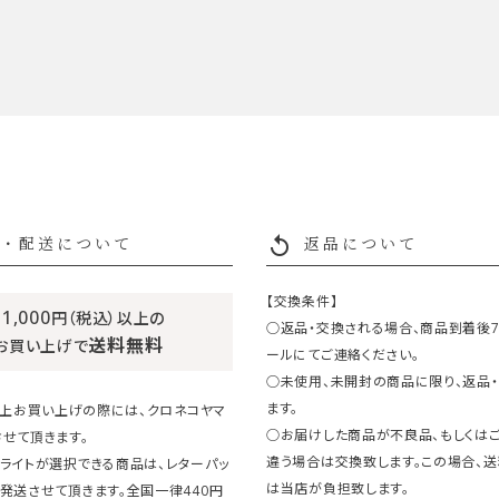
replay
・配送について
返品について
【交換条件】
11,000
円（税込）以上の
○返品・交換される場合、商品到着後
送料無料
お買い上げで
ールにてご連絡ください。
○未使用、未開封の商品に限り、返品
ます。
円以上お買い上げの際には、クロネコヤマ
○お届けした商品が不良品、もしくは
せて頂きます。
違う場合は交換致します。この場合、
ライトが選択できる商品は、レターパッ
は当店が負担致します。
発送させて頂きます。全国一律440円