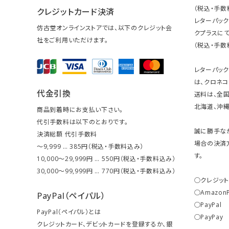
（税込・手数
クレジットカード決済
レターパッ
仿古堂オンラインストアでは、以下のクレジット会
クプラスにて
社をご利用いただけます。
（税込・手数
レターパッ
は、クロネコ
代金引換
送料は、全国
北海道、沖縄は
商品到着時にお支払い下さい。
代引手数料は以下のとおりです。
誠に勝手な
決済総額 代引手数料
場合の決済
～9,999 … 385円（税込・手数料込み）
す。
10,000～29,999円 … 550円（税込・手数料込み）
30,000～99,999円 … 770円（税込・手数料込み）
○クレジッ
○Amazon
PayPal（ペイパル）
○PayPal
PayPal（ペイパル）とは
○PayPay
クレジットカード、デビットカードを登録するか、銀