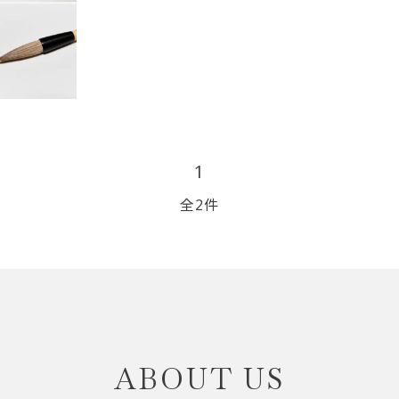
リップブラシ
贈り物（限定セット）
オプション・その他
洗顔ブラシ
1
全2件
close
ABOUT US