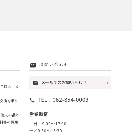
mail
お問い合わせ
メールでのお問い合わせ
mail
7日以内にメ
TEL : 082-854-0003
call
・交換を承り
営業時間
ご注文の品と
送料等の費用
平日／9:00〜17:00
土／9:30〜16:30