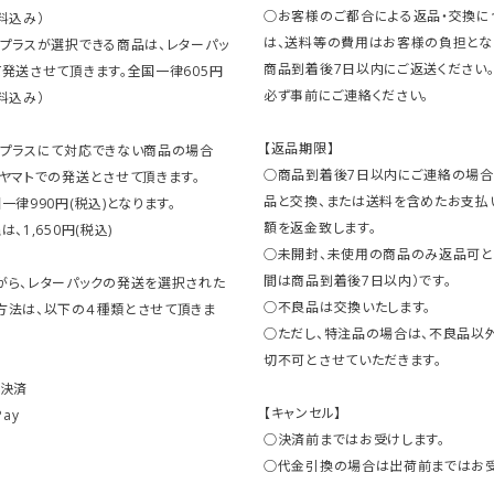
○お客様のご都合による返品・交換に
料込み）
は、送料等の費用はお客様の負担とな
クプラスが選択できる商品は、レターパッ
商品到着後7日以内にご返送ください
発送させて頂きます。全国一律605円
必ず事前にご連絡ください。
料込み）
【返品期限】
クプラスにて対応できない商品の場合
○商品到着後7日以内にご連絡の場合
ヤマトでの発送とさせて頂きます。
品と交換、または送料を含めたお支払
一律990円(税込)となります。
額を返金致します。
、1,650円(税込)
○未開封、未使用の商品のみ返品可と
間は商品到着後7日以内）です。
がら、レターパックの発送を選択された
○不良品は交換いたします。
方法は、以下の４種類とさせて頂きま
○ただし、特注品の場合は、不良品以
切不可とさせていただきます。
ト決済
【キャンセル】
Pay
○決済前まではお受けします。
○代金引換の場合は出荷前まではお受