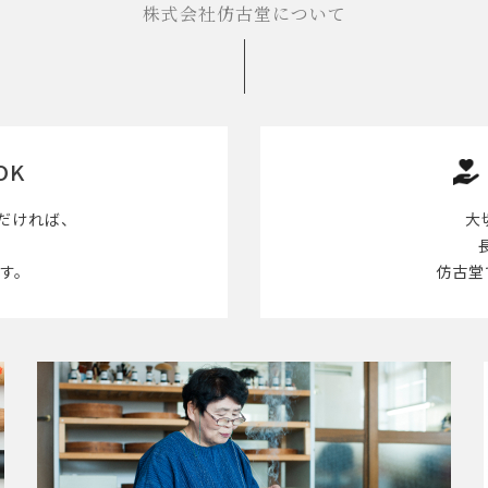
株式会社仿古堂について
OK
だければ、
大
す。
仿古堂