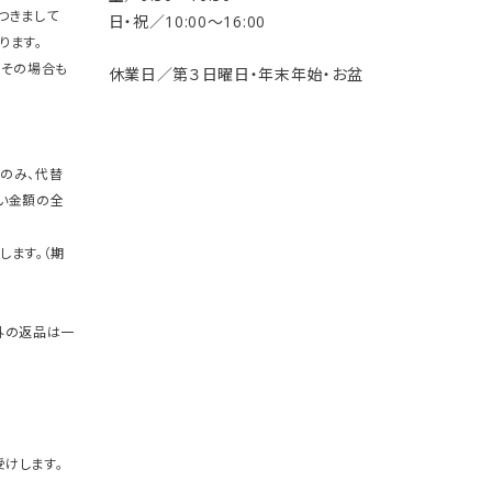
つきまして
日・祝／10:00〜16:00
ります。
。その場合も
休業日／第３日曜日・年末年始・お盆
のみ、代替
い金額の全
します。（期
外の返品は一
けします。