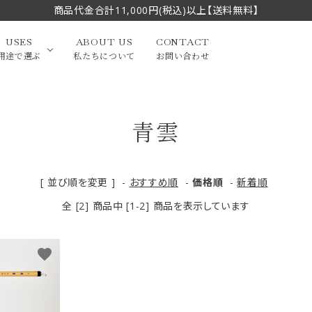
商品代金合計11,000円(税込)以上【送料無料】
USES
ABOUT US
CONTACT
用途で選ぶ
私たちについて
お問い合わせ
青雲
大中筆（半切・条幅以
かな
漢字
（作品向き）
上）
写経・御朱印
画筆・絵てがみ
系）
小筆
[ 並び順を変更 ]
-
おすすめ順
-
価格順
-
新着順
全 [2] 商品中 [1-2] 商品を表示しています
贈り物（限定セット）
洗浄剤・その他
てがみ
限定品・セット品
favorite
フェイスブラシ
チークブラシ
筆
化粧筆