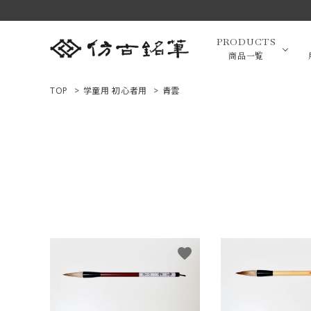
PRODUCTS
商品一覧
TOP
>
学童用 初心者用
>
青雲
高級羊毛
ACCOUNT MENU
ようこそ ゲスト 様
小筆（面相
ログイン
新規会員登録
画筆・絵
商品一覧
favorite
用途で選ぶ
高級化粧
私たちについて