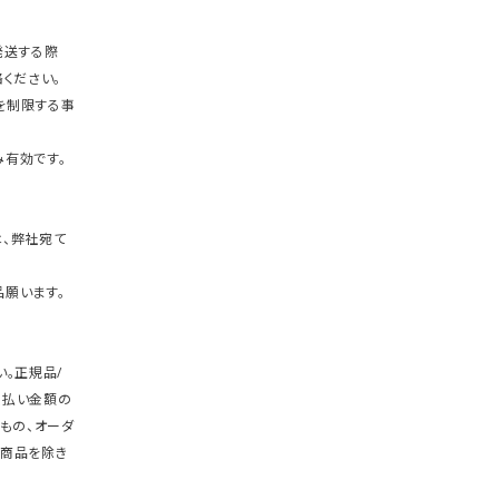
発送する際
ください。
を制限する事
有効です。
、弊社宛て
願います。
。正規品/
支払い金額の
もの、オーダ
商品を除き