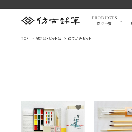
PRODUCTS
商品一覧
TOP
>
限定品・セット品
>
絵てがみセット
高級羊毛
ACCOUNT MENU
ようこそ ゲスト 様
小筆（面相
ログイン
新規会員登録
画筆・絵
商品一覧
favorite
用途で選ぶ
高級化粧
私たちについて