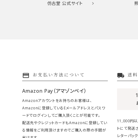
仿古堂
公式サイト
payment
local_shipping
お支払い方法について
送料
Amazon Pay（アマゾンペイ）
Amazonアカウントをお持ちのお客様は、
Amazonに登録しているEメールアドレスとパスワ
ードでログインしてご購入頂くことが可能です。
11,000
配送先やクレジットカードもAmazonに登録してい
トにて発送さ
る情報をご利用頂けますのでご購入の際の手間が
レターパック
省けます。