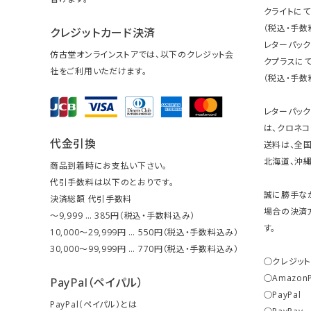
クライトにて
（税込・手数
クレジットカード決済
レターパッ
仿古堂オンラインストアでは、以下のクレジット会
クプラスにて
社をご利用いただけます。
（税込・手数
レターパッ
は、クロネコ
代金引換
送料は、全国
北海道、沖縄は
商品到着時にお支払い下さい。
代引手数料は以下のとおりです。
誠に勝手な
決済総額 代引手数料
場合の決済
～9,999 … 385円（税込・手数料込み）
す。
10,000～29,999円 … 550円（税込・手数料込み）
30,000～99,999円 … 770円（税込・手数料込み）
○クレジッ
○Amazon
PayPal（ペイパル）
○PayPal
PayPal（ペイパル）とは