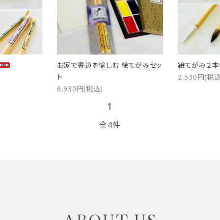
リップブラシ
贈り物（限定セット）
オプション・その他
洗顔ブラシ
お家で書道を愉しむ 絵てがみセッ
絵てがみ２本
ト
2,530円(税込
6,930円(税込)
1
全4件
close