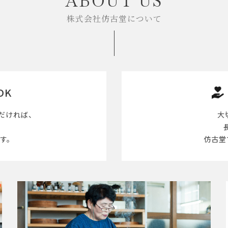
ABOUT US
株式会社仿古堂について
OK
だければ、
大
す。
仿古堂