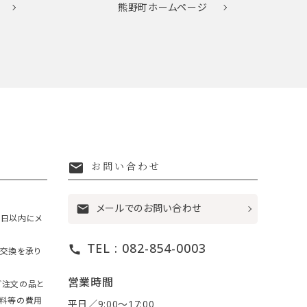
熊野町
ホームページ
mail
お問い合わせ
メールでのお問い合わせ
mail
7日以内にメ
TEL : 082-854-0003
call
・交換を承り
営業時間
ご注文の品と
送料等の費用
平日／9:00〜17:00