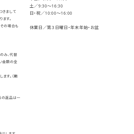
土／9:30〜16:30
つきまして
日・祝／10:00〜16:00
ります。
。その場合も
休業日／第３日曜日・年末年始・お盆
のみ、代替
い金額の全
します。（期
外の返品は一
けします。