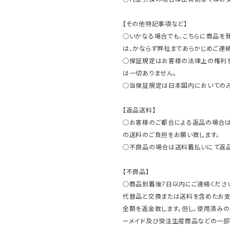
【その他特記事項など】
○いかなる場合でも、こちらに商品を
は、かならず弊社まであらかじめご連絡
○保証規定はお客様の法律上の権利
は一切ありません。
○当保証規定は日本国内においてのみ
【返品送料】
○お客様のご都合による返品の場合は
の送料のご負担をお願い致します。
○不良品の場合は送料着払いにて返品
【不良品】
○商品到着後7日以内にご連絡ください
代替品と交換または送料を含めたお
全額を返金致します。但し、使用済みの
ーメイド及び受注生産商品などの一部