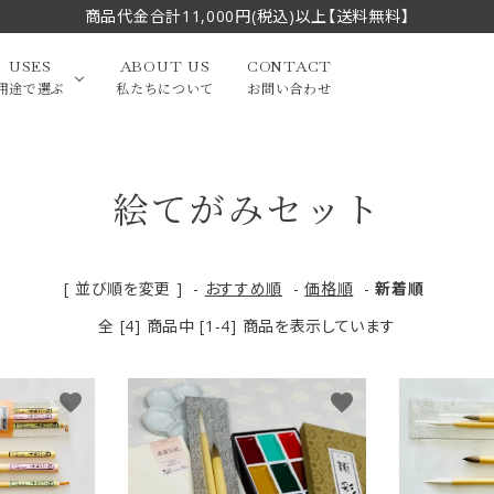
商品代金合計11,000円(税込)以上【送料無料】
USES
ABOUT US
CONTACT
用途で選ぶ
私たちについて
お問い合わせ
絵てがみセット
大中筆（半切・条幅以
かな
漢字
（作品向き）
上）
写経・御朱印
画筆・絵てがみ
系）
小筆
[ 並び順を変更 ]
-
おすすめ順
-
価格順
-
新着順
全 [4] 商品中 [1-4] 商品を表示しています
贈り物（限定セット）
洗浄剤・その他
てがみ
限定品・セット品
favorite
favorite
フェイスブラシ
チークブラシ
筆
化粧筆