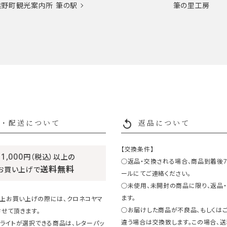
熊野町観光案内所
筆の駅
筆の里工房
replay
・配送について
返品について
【交換条件】
11,000
円（税込）以上の
○返品・交換される場合、商品到着後
送料無料
お買い上げで
ールにてご連絡ください。
○未使用、未開封の商品に限り、返品
ます。
円以上お買い上げの際には、クロネコヤマ
○お届けした商品が不良品、もしくは
せて頂きます。
違う場合は交換致します。この場合、
ライトが選択できる商品は、レターパッ