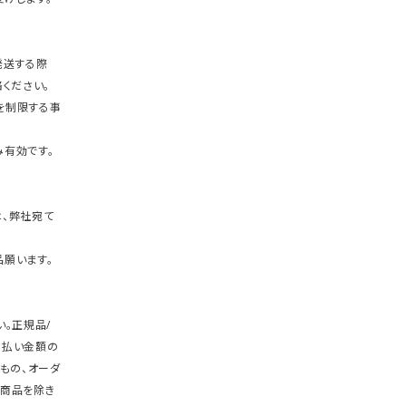
発送する際
ください。
を制限する事
有効です。
、弊社宛て
願います。
。正規品/
支払い金額の
もの、オーダ
商品を除き