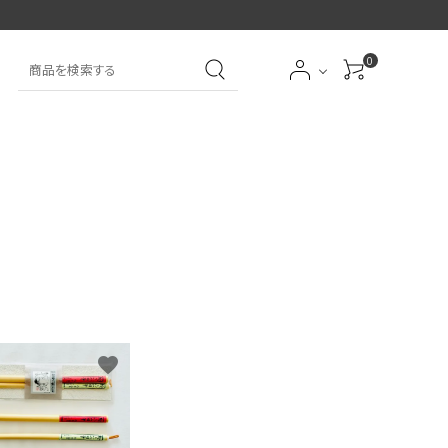
0
大中筆（半紙～条幅向
詩文書
実用書
大中小筆（半紙向き）
き）
前衛
大字
特大筆・珍品筆
学童用（初心者用）
洗浄剤
オプション・その他
favorite
アイシャドーブラシ
アイブローブラシ
限定品
贈り物