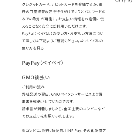
○PayPay
クレジットカード、デビットカードを登録するか、銀
行の口座振替設定を行うだけで、IDとパスワードの
みでの取引が可能に。お支払い情報をお店側に伝
えることなく安全にご利用いただけます。
PayPal（ペイパル）の使い方・お支払い方法につい
て詳しくは下記よりご確認ください。⇒
ペイパルの
使い方を見る
PayPay（ペイペイ）
GMO後払い
ご利用の流れ
弊社発送の翌日、GMOペイメントサービスより請
求書を郵送させていただきます。
請求書が到着しましたら、全国主要のコンビニなど
でお支払いをお願いいたします。
※コンビニ、銀行、郵便局、LINE Pay、その他決済ア