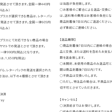
は当店が負担致します。
発送させて頂きます。全国一律440円
○お客様のご都合による返品・交換に
料込み）
は、送料等の費用はお客様の負担とな
クプラスが選択できる商品は、レターパッ
商品到着後7日以内にご返送ください
発送させて頂きます。全国一律605円
必ず事前にご連絡ください。
料込み）
【返品期限】
クプラスにて対応できない商品の場合
○商品到着後7日以内にご連絡の場合
ヤマトでの発送とさせて頂きます。
品と交換、または送料を含めたお支払
一律990円(税込)となります。
額を返金致します。
、1,650円(税込)
○未開封、未使用の商品のみ返品可と
間は商品到着後7日以内）です。
がら、レターパックの発送を選択された
○不良品は交換いたします。
方法は、以下の４種類とさせて頂きま
○ただし、特注品の場合は、不良品以
切不可とさせていただきます。
ト決済
【キャンセル】
Pay
○決済前まではお受けします。
○代金引換の場合は出荷前まではお受