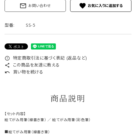
mail_outline
favorite
お問い合わせ
型番:
SS-5
特定商取引法に基づく表記 (返品など)
error_outline
この商品を友達に教える
share
買い物を続ける
undo
商品説明
【セット内容】
絵てがみ用筆（線書き筆） ／ 絵てがみ用筆（彩色筆）
■絵てがみ用筆（線書き筆）