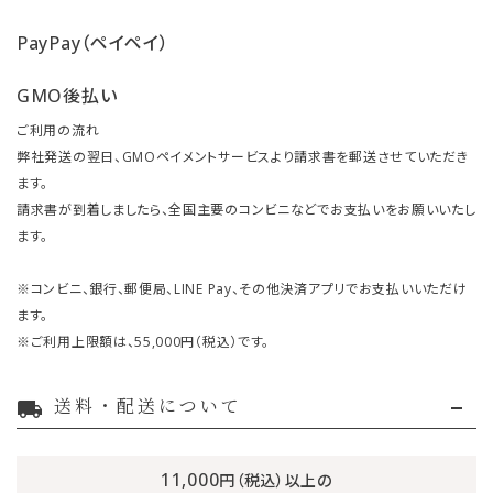
PayPay（ペイペイ）
GMO後払い
ご利用の流れ
弊社発送の翌日、GMOペイメントサービスより請求書を郵送させていただき
ます。
請求書が到着しましたら、全国主要のコンビニなどでお支払いをお願いいたし
ます。
※コンビニ、銀行、郵便局、LINE Pay、その他決済アプリでお支払いいただけ
ます。
※ご利用上限額は、55,000円（税込）です。
送料・配送について
local_shipping
11,000
円（税込）以上の