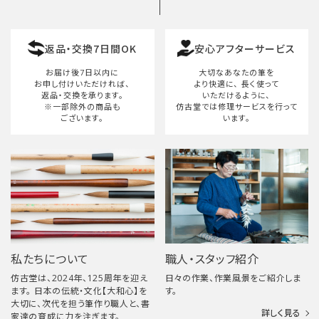
返品・交換7日間OK
安心アフターサービス
お届け後7日以内に
大切なあなたの筆を
お申し付けいただければ、
より快適に、
長く使って
返品・交換を承ります。
いただけるように、
※一部除外の商品も
仿古堂では修理サービスを行って
ございます。
います。
私たちについて
職人・スタッフ紹介
仿古堂は、2024年、125周年を迎え
日々の作業、作業風景をご紹介しま
ます。 日本の伝統・文化【大和心】を
す。
大切に、次代を担う筆作り職人と、書
詳しく見る
家達の育成に力を注ぎます。