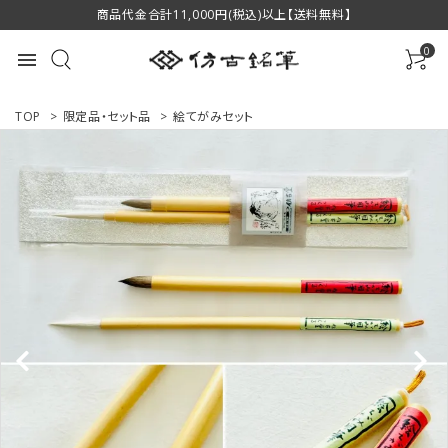
商品代金合計11,000円(税込)以上【送料無料】
0
menu
TOP
>
限定品・セット品
>
絵てがみセット
ACCOUNT MENU
ようこそ ゲスト 様
ログイン
新規会員登録
商品一覧
用途で選ぶ
私たちについて