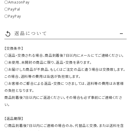
○AmazonPay
○PayPal
○PayPay
返品について
replay
【交換条件】
○返品・交換される場合、商品到着後7日以内にメールにてご連絡ください。
○未使用、未開封の商品に限り、返品・交換を承ります。
○お届けした商品が不良品、もしくはご注文の品と違う場合は交換致します。
この場合、送料等の費用は当店が負担致します。
○お客様のご都合による返品・交換につきましては、送料等の費用はお客様
の負担となります。
商品到着後7日以内にご返送ください。その場合も必ず事前にご連絡くださ
い。
【返品期限】
○商品到着後7日以内にご連絡の場合のみ、代替品と交換、または送料を含