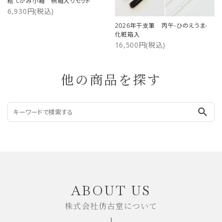
絵てがみ小箱 桐箱入りセット
6,930円(税込)
2026年干支筆 丙午-ひのえうま-
化粧箱入
16,500円(税込)
他の商品を探す
search
ABOUT US
株式会社仿古堂について