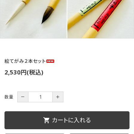
ご利用ガイド
プライバシーポリシー
特定商取引法について
お問い合わせ
絵てがみ２本セット
2,530円(税込)
数量
－
＋
カートに入れる
shopping_cart