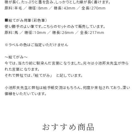
穂が長く、たっぷりと墨を含み、しっかりとした線が長く書けます。
原料：羊毛 ／ 穂径：8mm ／ 穂長：43mm ／ 全長：270mm
■絵てがみ用筆（彩色筆）
使い勝手のよい筆です。こちらのセットのみで販売しています。
原料：馬 ／ 穂径：10mm ／ 穂長：26mm ／ 全長：217mm
※ラベルの色はご指定いただけません
～絵てがみ～
今では、当たり前に馴染んだ言葉になりました。元々は小池邦夫先生が作ら
れた言葉になります。
それで弊社では、「絵てがみ」 と記しています。
小池邦夫先生と弊社は絵手紙交流はもちろん、何度か来社されており、深い
御縁をいただいています。
おすすめ商品