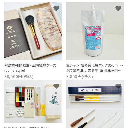
favorite
favorite
輪島塗軸化粧筆+正絹織物ケース
筆シャン 詰め替え用パック350ml ～
(yurie style)
泡で筆を洗う 業界初 筆用洗浄剤～
38,500円(税込)
3,850円(税込)
favorite
favorite