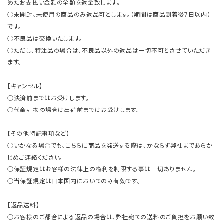
めたお支払い金額の全額を返金致します。
○未開封、未使用の商品のみ返品可とします。（期間は商品到着後7日以内）
です。
○不良品は交換いたします。
○ただし、特注品の場合は、不良品以外の返品は一切不可とさせていただき
ます。
【キャンセル】
○決済前まではお受けします。
○代金引換の場合は出荷前まではお受けします。
【その他特記事項など】
○いかなる場合でも、こちらに商品を発送する際は、かならず弊社まであらか
じめご連絡ください。
○保証規定はお客様の法律上の権利を制限する事は一切ありません。
○当保証規定は日本国内においてのみ有効です。
【返品送料】
○お客様のご都合による返品の場合は、弊社宛ての送料のご負担をお願い致