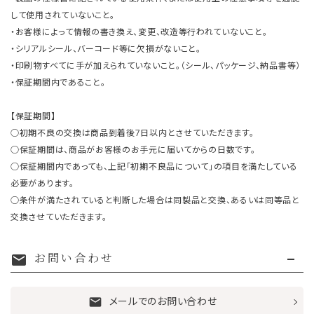
して使用されていないこと。
・お客様によって情報の書き換え、変更、改造等行われていないこと。
・シリアルシール、バーコード等に欠損がないこと。
・印刷物すべてに手が加えられていないこと。（シール、パッケージ、納品書等）
・保証期間内であること。
【保証期間】
○初期不良の交換は商品到着後7日以内とさせていただきます。
○保証期間は、商品がお客様のお手元に届いてからの日数です。
○保証期間内であっても、上記「初期不良品について」の項目を満たしている
必要があります。
○条件が満たされていると判断した場合は同製品と交換、あるいは同等品と
交換させていただきます。
お問い合わせ
mail
メールでのお問い合わせ
mail