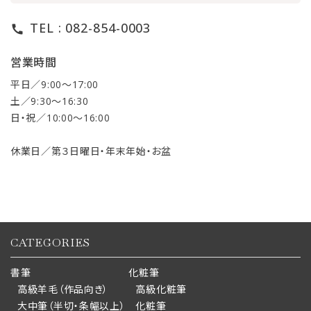
TEL : 082-854-0003
call
営業時間
平日／9:00〜17:00
土／9:30〜16:30
日・祝／10:00〜16:00
休業日／第３日曜日・年末年始・お盆
CATEGORIES
書筆
化粧筆
高級羊毛（作品向き）
高級化粧筆
大中筆（半切・条幅以上）
化粧筆