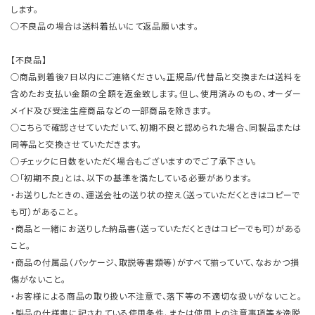
します。
○不良品の場合は送料着払いにて返品願います。
【不良品】
○商品到着後7日以内にご連絡ください。正規品/代替品と交換または送料を
含めたお支払い金額の全額を返金致します。但し、使用済みのもの、オーダー
メイド及び受注生産商品などの一部商品を除きます。
○こちらで確認させていただいて、初期不良と認められた場合、同製品または
同等品と交換させていただきます。
○チェックに日数をいただく場合もございますのでご了承下さい。
○「初期不良」とは、以下の基準を満たしている必要があります。
・お送りしたときの、運送会社の送り状の控え（送っていただくときはコピーで
も可）があること。
・商品と一緒にお送りした納品書（送っていただくときはコピーでも可）がある
こと。
・商品の付属品（パッケージ、取説等書類等）がすべて揃っていて、なおかつ損
傷がないこと。
・お客様による商品の取り扱い不注意で、落下等の不適切な扱いがないこと。
・製品の仕様書に記されている使用条件、または使用上の注意事項等を逸脱