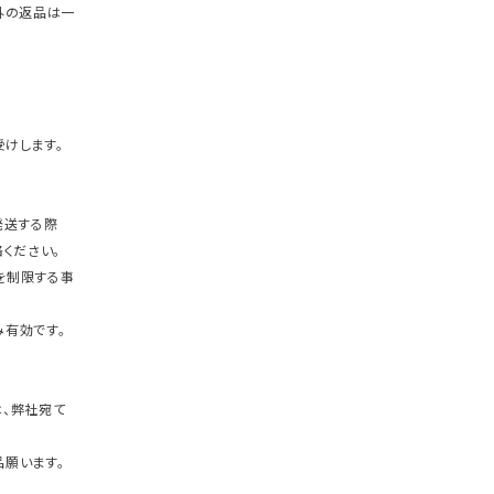
外の返品は一
けします。
発送する際
ください。
を制限する事
有効です。
、弊社宛て
願います。