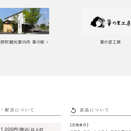
熊野町観光案内所
筆の駅
筆の里工房
replay
・配送について
返品について
【交換条件】
11,000
円（税込）以上の