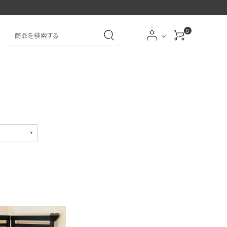
0
大中筆（半紙～条幅向
詩文書
実用書
大中小筆（半紙向き）
き）
前衛
大字
特大筆・珍品筆
学童用（初心者用）
洗浄剤
オプション・その他
favorite
アイシャドーブラシ
アイブローブラシ
限定品
贈り物