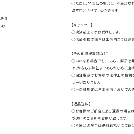
○ただし、特注品の場合は、不良品以
切不可とさせていただきます。
ト決済
【キャンセル】
Pay
○決済前まではお受けします。
○代金引換の場合は出荷前まではお受
【その他特記事項など】
○いかなる場合でも、こちらに商品を
は、かならず弊社まであらかじめご連絡
○保証規定はお客様の法律上の権利
は一切ありません。
○当保証規定は日本国内においてのみ
【返品送料】
○お客様のご都合による返品の場合は
の送料のご負担をお願い致します。
○不良品の場合は送料着払いにて返品