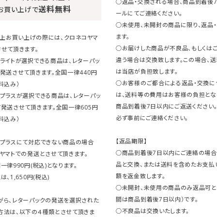
○返品・交換される場合、商品到着後
送料無料
お買い上げで
ールにてご連絡ください。
○未使用、未開封の商品に限り、返品
ます。
円以上お買い上げの際には、クロネコヤマ
○お届けした商品が不良品、もしくは
せて頂きます。
違う場合は交換致します。この場合、
ライトが選択できる商品は、レターパッ
は当店が負担致します。
発送させて頂きます。全国一律440円
○お客様のご都合による返品・交換に
料込み）
は、送料等の費用はお客様の負担とな
クプラスが選択できる商品は、レターパッ
商品到着後7日以内にご返送ください
発送させて頂きます。全国一律605円
必ず事前にご連絡ください。
料込み）
【返品期限】
クプラスにて対応できない商品の場合
○商品到着後7日以内にご連絡の場合
ヤマトでの発送とさせて頂きます。
品と交換、または送料を含めたお支払
一律990円(税込)となります。
額を返金致します。
、1,650円(税込)
○未開封、未使用の商品のみ返品可と
間は商品到着後7日以内）です。
がら、レターパックの発送を選択された
○不良品は交換いたします。
方法は、以下の４種類とさせて頂きま