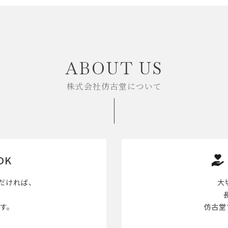
ABOUT US
株式会社仿古堂について
OK
だければ、
大
す。
仿古堂