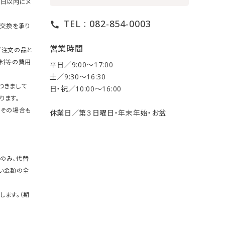
7日以内にメ
TEL : 082-854-0003
call
・交換を承り
営業時間
ご注文の品と
送料等の費用
平日／9:00〜17:00
土／9:30〜16:30
つきまして
日・祝／10:00〜16:00
ります。
。その場合も
休業日／第３日曜日・年末年始・お盆
のみ、代替
い金額の全
します。（期