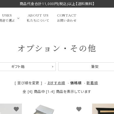
商品代金合計11,000円(税込)以上【送料無料】
USES
ABOUT US
CONTACT
用途で選ぶ
私たちについて
お問い合わせ
オプション・その他
大中筆（半切・条幅以
かな
漢字
（作品向き）
上）
写経・御朱印
画筆・絵てがみ
系）
小筆
ギフト箱
筆架
贈り物（限定セット）
洗浄剤・その他
てがみ
限定品・セット品
[ 並び順を変更 ]
-
おすすめ順
-
価格順
-
新着順
全 [4] 商品中 [1-4] 商品を表示しています
favorite
favorite
フェイスブラシ
チークブラシ
筆
化粧筆