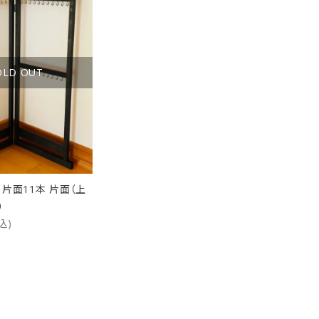
ケース
洗浄剤・その他
OLD OUT
片面11本 片面（上
）
込)