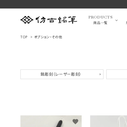
PRODUCTS
商品一覧
TOP
>
オプション・その他
高級羊毛
ACCOUNT MENU
ようこそ ゲスト 様
小筆（面相
銘彫刻（レーザー彫刻）
ログイン
新規会員登録
画筆・絵
商品一覧
用途で選ぶ
favorite
高級化粧
私たちについて