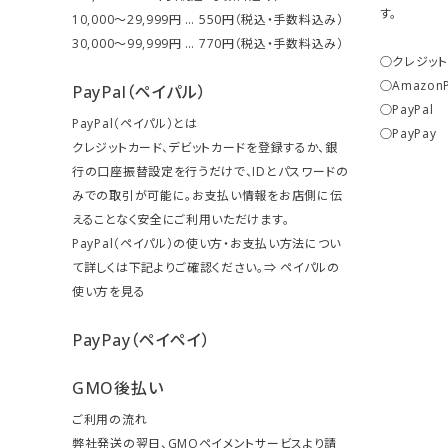
す。
10,000～29,999円 … 550円（税込・手数料込み）
30,000～99,999円 … 770円（税込・手数料込み）
○クレジッ
○Amazon
PayPal（ペイパル）
○PayPal
PayPal（ペイパル）とは
○PayPay
クレジットカード、デビットカードを登録するか、銀
行の口座振替設定を行うだけで、IDとパスワードの
みでの取引が可能に。お支払い情報をお店側に伝
えることなく安全にご利用いただけます。
PayPal（ペイパル）の使い方・お支払い方法につい
て詳しくは下記よりご確認ください。⇒
ペイパルの
使い方を見る
PayPay（ペイペイ）
GMO後払い
ご利用の流れ
弊社発送の翌日、GMOペイメントサービスより請