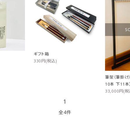
リップブラシ
贈り物（限定セット）
オプション・その他
洗顔ブラシ
S
ギフト箱
330円(税込)
筆架（筆掛け）
10本 下11本
33,000円(税
1
全4件
close