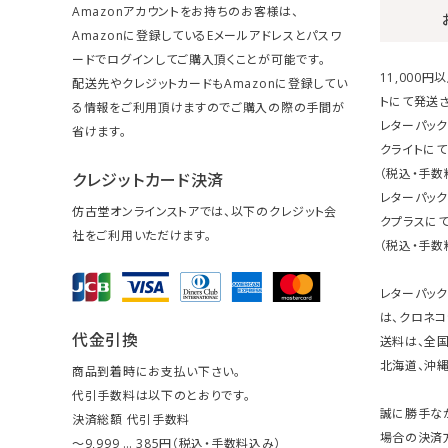
Amazonアカウントをお持ちのお客様は、
Amazonに登録しているEメールアドレスとパスワ
ードでログインしてご購入頂くことが可能です。
11,000
配送先やクレジットカードもAmazonに登録してい
トにて発送さ
る情報をご利用頂けますのでご購入の際の手間が
レターパック
省けます。
クライトにて
（税込・手数
クレジットカード決済
レターパッ
仿古堂オンラインストアでは、以下のクレジット会
クプラスにて
社をご利用いただけます。
（税込・手数
レターパッ
は、クロネコ
代金引換
送料は、全国
北海道、沖縄は
商品到着時にお支払い下さい。
代引手数料は以下のとおりです。
誠に勝手な
決済総額 代引手数料
場合の決済
～9,999 … 385円（税込・手数料込み）