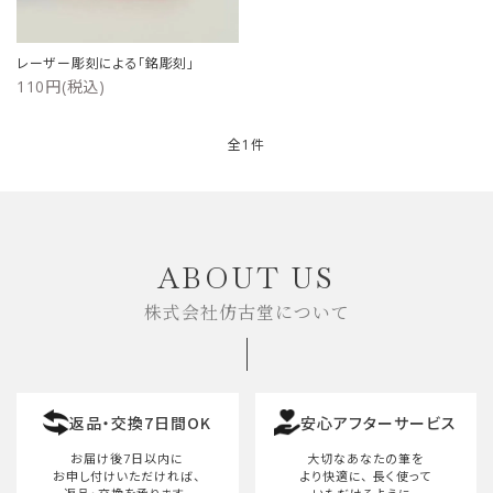
ご利用ガイド
レーザー彫刻による「銘彫刻」
110円(税込)
プライバシーポリシー
特定商取引法について
全1件
お問い合わせ
キーワード
ABOUT US
株式会社仿古堂について
カテゴリー
返品・交換7日間OK
安心アフターサービス
検索する
お届け後7日以内に
大切なあなたの筆を
お申し付けいただければ、
より快適に、
長く使って