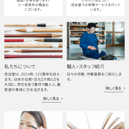
返品・交換を承ります。
いただけるように、
※一部除外の商品も
仿古堂では修理サービスを行って
ございます。
います。
私たちについて
職人・スタッフ紹介
仿古堂は、2024年、125周年を迎え
日々の作業、作業風景をご紹介しま
ます。 日本の伝統・文化【大和心】を
す。
大切に、次代を担う筆作り職人と、書
詳しく見る
家達の育成に力を注ぎます。
詳しく見る