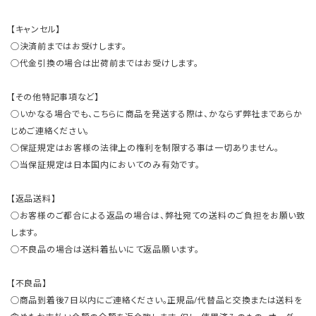
【キャンセル】
○決済前まではお受けします。
○代金引換の場合は出荷前まではお受けします。
【その他特記事項など】
○いかなる場合でも、こちらに商品を発送する際は、かならず弊社まであらか
じめご連絡ください。
○保証規定はお客様の法律上の権利を制限する事は一切ありません。
○当保証規定は日本国内においてのみ有効です。
【返品送料】
○お客様のご都合による返品の場合は、弊社宛ての送料のご負担をお願い致
します。
○不良品の場合は送料着払いにて返品願います。
【不良品】
○商品到着後7日以内にご連絡ください。正規品/代替品と交換または送料を