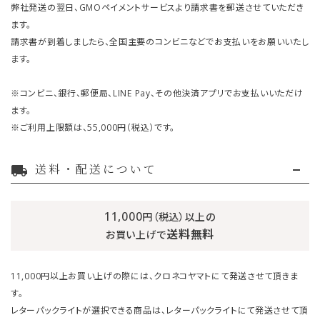
弊社発送の翌日、GMOペイメントサービスより請求書を郵送させていただき
ます。
請求書が到着しましたら、全国主要のコンビニなどでお支払いをお願いいたし
ます。
※コンビニ、銀行、郵便局、LINE Pay、その他決済アプリでお支払いいただけ
ます。
※ご利用上限額は、55,000円（税込）です。
送料・配送について
local_shipping
11,000
円（税込）以上の
送料無料
お買い上げで
11,000円以上お買い上げの際には、クロネコヤマトにて発送させて頂きま
す。
レターパックライトが選択できる商品は、レターパックライトにて発送させて頂