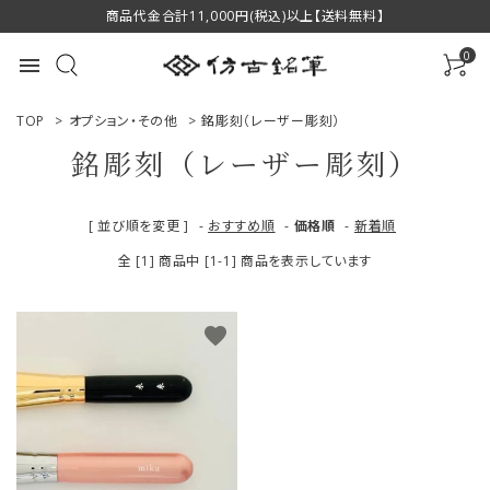
商品代金合計11,000円(税込)以上【送料無料】
0
menu
TOP
>
オプション・その他
>
銘彫刻（レーザー彫刻）
銘彫刻（レーザー彫刻）
ACCOUNT MENU
[ 並び順を変更 ]
-
おすすめ順
-
価格順
-
新着順
ようこそ ゲスト 様
全 [1] 商品中 [1-1] 商品を表示しています
ログイン
新規会員登録
favorite
商品一覧
用途で選ぶ
私たちについて