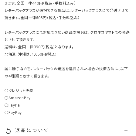
きます。全国一律440円（税込・手数料込み）
レターパックプラスが選択できる商品は、レターパックプラスにて発送させて
頂きます。全国一律605円（税込・手数料込み）
レターパックプラスにて対応できない商品の場合は、クロネコヤマトでの発送
とさせて頂きます。
送料は、全国一律990円(税込)となります。
北海道、沖縄は、1,650円(税込)
誠に勝手ながら、レターパックの発送を選択された場合の決済方法は、以下
の４種類とさせて頂きます。
○クレジット決済
○AmazonPay
○PayPal
○PayPay
返品について
replay