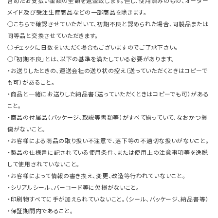
含めたお支払い金額の全額を返金致します。但し、使用済みのもの、オーダー
メイド及び受注生産商品などの一部商品を除きます。
○こちらで確認させていただいて、初期不良と認められた場合、同製品または
同等品と交換させていただきます。
○チェックに日数をいただく場合もございますのでご了承下さい。
○「初期不良」とは、以下の基準を満たしている必要があります。
・お送りしたときの、運送会社の送り状の控え（送っていただくときはコピーで
も可）があること。
・商品と一緒にお送りした納品書（送っていただくときはコピーでも可）がある
こと。
・商品の付属品（パッケージ、取説等書類等）がすべて揃っていて、なおかつ損
傷がないこと。
・お客様による商品の取り扱い不注意で、落下等の不適切な扱いがないこと。
・製品の仕様書に記されている使用条件、または使用上の注意事項等を逸脱
して使用されていないこと。
・お客様によって情報の書き換え、変更、改造等行われていないこと。
・シリアルシール、バーコード等に欠損がないこと。
・印刷物すべてに手が加えられていないこと。（シール、パッケージ、納品書等）
・保証期間内であること。