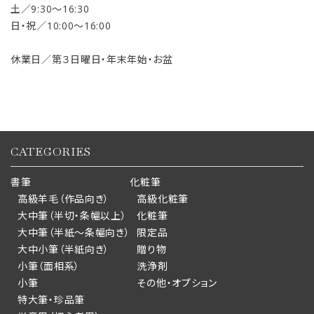
土／9:30〜16:30
日・祝／10:00〜16:00
休業日／第３日曜日・年末年始・お盆
CATEGORIES
書筆
化粧筆
高級羊毛（作品向き）
高級化粧筆
大中筆（半切・条幅以上）
化粧筆
大中筆（半紙～条幅向き）
限定品
大中小筆（半紙向き）
贈り物
小筆（面相系）
洗浄剤
小筆
その他・オプション
特大筆・珍品筆