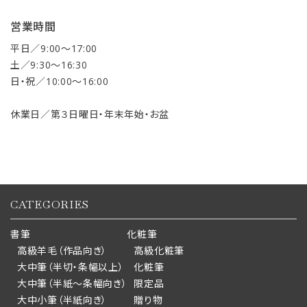
営業時間
平日／9:00〜17:00
土／9:30〜16:30
日・祝／10:00〜16:00
休業日／第３日曜日・年末年始・お盆
CATEGORIES
書筆
化粧筆
高級羊毛（作品向き）
高級化粧筆
大中筆（半切・条幅以上）
化粧筆
大中筆（半紙～条幅向き）
限定品
大中小筆（半紙向き）
贈り物