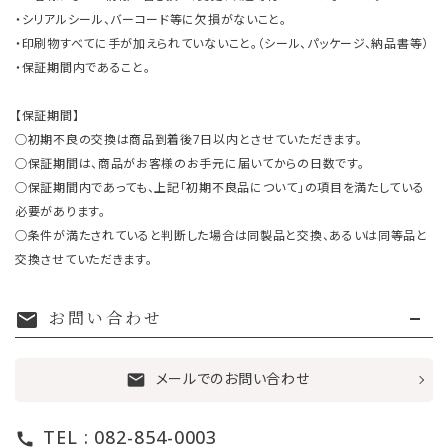
・シリアルシール、バーコード等に欠損がないこと。
・印刷物すべてに手が加えられていないこと。（シール、パッケージ、納品書等）
・保証期間内であること。
【保証期間】
○初期不良の交換は商品到着後7日以内とさせていただきます。
○保証期間は、商品がお客様のお手元に届いてからの日数です。
○保証期間内であっても、上記「初期不良品について」の項目を満たしている
必要があります。
○条件が満たされていると判断した場合は同製品と交換、あるいは同等品と
交換させていただきます。
お問い合わせ
mail
メールでのお問い合わせ
mail
TEL : 082-854-0003
call