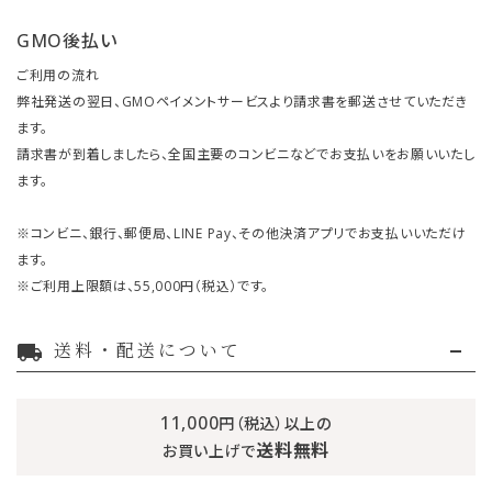
GMO後払い
ご利用の流れ
弊社発送の翌日、GMOペイメントサービスより請求書を郵送させていただき
ます。
請求書が到着しましたら、全国主要のコンビニなどでお支払いをお願いいたし
ます。
※コンビニ、銀行、郵便局、LINE Pay、その他決済アプリでお支払いいただけ
ます。
※ご利用上限額は、55,000円（税込）です。
送料・配送について
local_shipping
11,000
円（税込）以上の
送料無料
お買い上げで