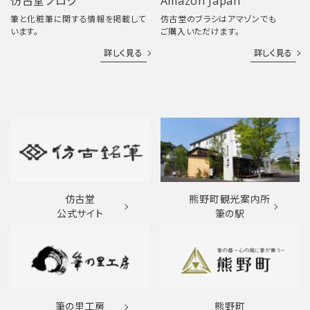
仿古堂ブログ
Amazon Japan
筆と化粧筆に関する情報を掲載して
仿古堂のブラシはアマゾンでも
います。
ご購入いただけます。
詳しく見る
詳しく見る
仿古堂
熊野町観光案内所
公式サイト
筆の駅
筆の里工房
熊野町