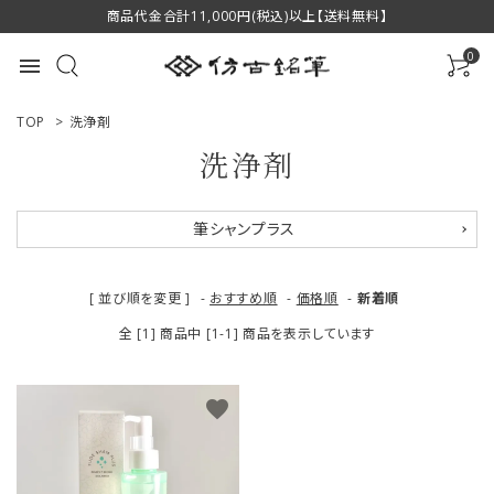
商品代金合計11,000円(税込)以上【送料無料】
0
menu
TOP
>
洗浄剤
洗浄剤
ACCOUNT MENU
筆シャンプラス
ようこそ ゲスト 様
[ 並び順を変更 ]
-
おすすめ順
-
価格順
-
新着順
ログイン
新規会員登録
全 [1] 商品中 [1-1] 商品を表示しています
商品一覧
favorite
用途で選ぶ
私たちについて