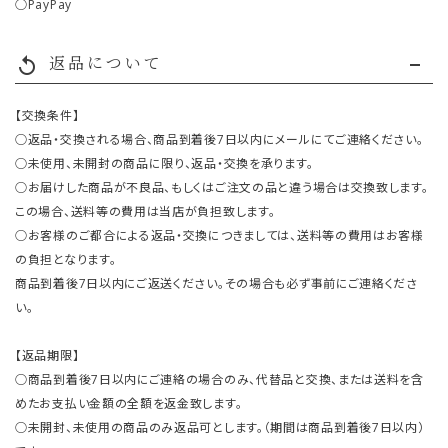
○PayPay
返品について
replay
【交換条件】
○返品・交換される場合、商品到着後7日以内にメールにてご連絡ください。
○未使用、未開封の商品に限り、返品・交換を承ります。
○お届けした商品が不良品、もしくはご注文の品と違う場合は交換致します。
この場合、送料等の費用は当店が負担致します。
○お客様のご都合による返品・交換につきましては、送料等の費用はお客様
の負担となります。
商品到着後7日以内にご返送ください。その場合も必ず事前にご連絡くださ
い。
【返品期限】
○商品到着後7日以内にご連絡の場合のみ、代替品と交換、または送料を含
めたお支払い金額の全額を返金致します。
○未開封、未使用の商品のみ返品可とします。（期間は商品到着後7日以内）