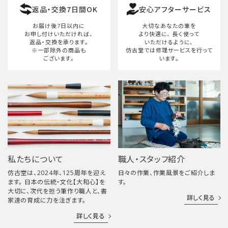
返品・交換7日間OK
安心アフターサービス
検索する
お届け後7日以内に
大切なあなたの筆を
お申し付けいただければ、
より快適に、
長く使って
返品・交換を承ります。
いただけるように、
※一部除外の商品も
仿古堂では修理サービスを行って
ございます。
います。
私たちについて
職人・スタッフ紹介
仿古堂は、2024年、125周年を迎え
日々の作業、作業風景をご紹介しま
ます。 日本の伝統・文化【大和心】を
す。
大切に、次代を担う筆作り職人と、書
詳しく見る
家達の育成に力を注ぎます。
詳しく見る