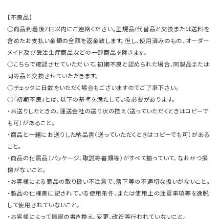
【不良品】
○商品到着後7日以内にご連絡ください。正規品/代替品と交換または送料を
含めたお支払い金額の全額を返金致します。但し、使用済みのもの、オーダー
メイド及び受注生産商品などの一部商品を除きます。
○こちらで確認させていただいて、初期不良と認められた場合、同製品または
同等品と交換させていただきます。
○チェックに日数をいただく場合もございますのでご了承下さい。
○「初期不良」とは、以下の基準を満たしている必要があります。
・お送りしたときの、運送会社の送り状の控え（送っていただくときはコピーで
も可）があること。
・商品と一緒にお送りした納品書（送っていただくときはコピーでも可）がある
こと。
・商品の付属品（パッケージ、取説等書類等）がすべて揃っていて、なおかつ損
傷がないこと。
・お客様による商品の取り扱い不注意で、落下等の不適切な扱いがないこと。
・製品の仕様書に記されている使用条件、または使用上の注意事項等を逸脱
して使用されていないこと。
・お客様によって情報の書き換え、変更、改造等行われていないこと。