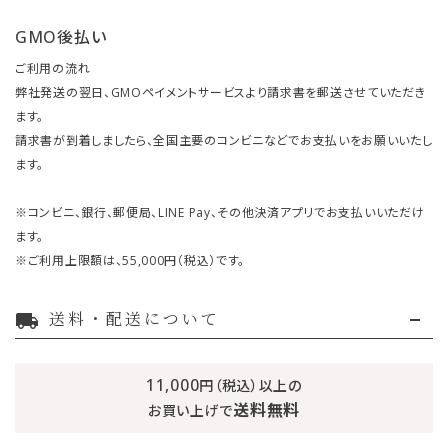
GMO後払い
ご利用の流れ
弊社発送の翌日、GMOペイメントサービスより請求書を郵送させていただき
ます。
請求書が到着しましたら、全国主要のコンビニなどでお支払いをお願いいたし
ます。
※コンビニ、銀行、郵便局、LINE Pay、その他決済アプリでお支払いいただけ
ます。
※ご利用上限額は、55,000円（税込）です。
送料・配送について
local_shipping
11,000
円（税込）以上の
送料無料
お買い上げで