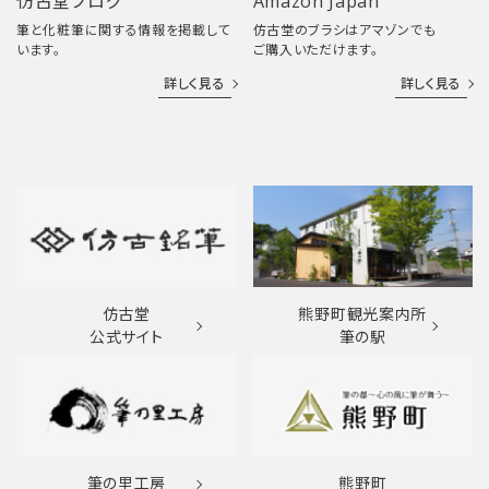
仿古堂ブログ
Amazon Japan
筆と化粧筆に関する情報を掲載して
仿古堂のブラシはアマゾンでも
います。
ご購入いただけます。
詳しく見る
詳しく見る
仿古堂
熊野町観光案内所
公式サイト
筆の駅
筆の里工房
熊野町