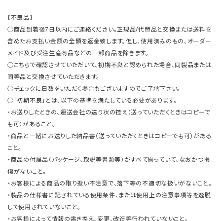
【不良品】
○商品到着後7日以内にご連絡ください。正規品/代替品と交換または送料を
含めたお支払い金額の全額を返金致します。但し、使用済みのもの、オーダー
メイド及び受注生産商品などの一部商品を除きます。
○こちらで確認させていただいて、初期不良と認められた場合、同製品または
同等品と交換させていただきます。
○チェックに日数をいただく場合もございますのでご了承下さい。
○「初期不良」とは、以下の基準を満たしている必要があります。
・お送りしたときの、運送会社の送り状の控え（送っていただくときはコピーで
も可）があること。
・商品と一緒にお送りした納品書（送っていただくときはコピーでも可）がある
こと。
・商品の付属品（パッケージ、取説等書類等）がすべて揃っていて、なおかつ損
傷がないこと。
・お客様による商品の取り扱い不注意で、落下等の不適切な扱いがないこと。
・製品の仕様書に記されている使用条件、または使用上の注意事項等を逸脱
して使用されていないこと。
・お客様によって情報の書き換え、変更、改造等行われていないこと。