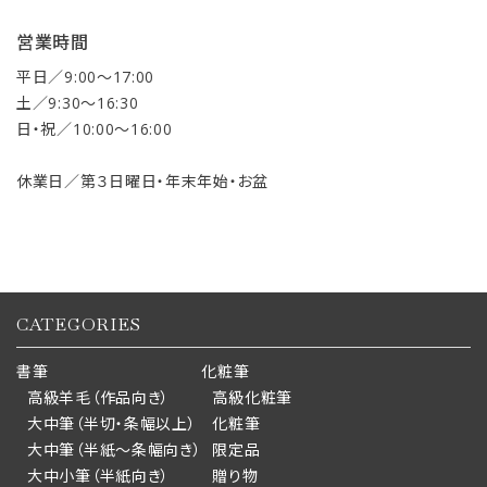
営業時間
平日／9:00〜17:00
土／9:30〜16:30
日・祝／10:00〜16:00
休業日／第３日曜日・年末年始・お盆
CATEGORIES
書筆
化粧筆
高級羊毛（作品向き）
高級化粧筆
大中筆（半切・条幅以上）
化粧筆
大中筆（半紙～条幅向き）
限定品
大中小筆（半紙向き）
贈り物