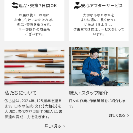
返品・交換7日間OK
安心アフターサービス
検索する
お届け後7日以内に
大切なあなたの筆を
お申し付けいただければ、
より快適に、
長く使って
返品・交換を承ります。
いただけるように、
※一部除外の商品も
仿古堂では修理サービスを行って
ございます。
います。
私たちについて
職人・スタッフ紹介
仿古堂は、2024年、125周年を迎え
日々の作業、作業風景をご紹介しま
ます。 日本の伝統・文化【大和心】を
す。
大切に、次代を担う筆作り職人と、書
詳しく見る
家達の育成に力を注ぎます。
詳しく見る