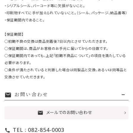
・シリアルシール、バーコード等に欠損がないこと。
・印刷物すべてに手が加えられていないこと。（シール、パッケージ、納品書等）
・保証期間内であること。
【保証期間】
○初期不良の交換は商品到着後7日以内とさせていただきます。
○保証期間は、商品がお客様のお手元に届いてからの日数です。
○保証期間内であっても、上記「初期不良品について」の項目を満たしている
必要があります。
○条件が満たされていると判断した場合は同製品と交換、あるいは同等品と
交換させていただきます。
お問い合わせ
mail
メールでのお問い合わせ
mail
TEL : 082-854-0003
call