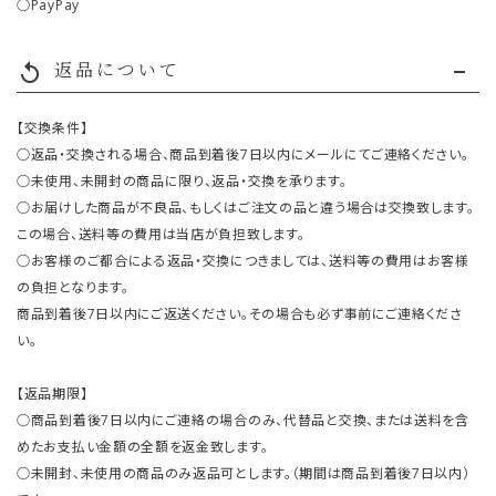
○PayPay
返品について
replay
【交換条件】
○返品・交換される場合、商品到着後7日以内にメールにてご連絡ください。
○未使用、未開封の商品に限り、返品・交換を承ります。
○お届けした商品が不良品、もしくはご注文の品と違う場合は交換致します。
この場合、送料等の費用は当店が負担致します。
○お客様のご都合による返品・交換につきましては、送料等の費用はお客様
の負担となります。
商品到着後7日以内にご返送ください。その場合も必ず事前にご連絡くださ
い。
【返品期限】
○商品到着後7日以内にご連絡の場合のみ、代替品と交換、または送料を含
めたお支払い金額の全額を返金致します。
○未開封、未使用の商品のみ返品可とします。（期間は商品到着後7日以内）