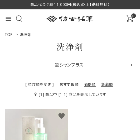
商品代金合計11,000円(税込)以上【送料無料】
0
menu
TOP
>
洗浄剤
洗浄剤
ACCOUNT MENU
筆シャンプラス
ようこそ ゲスト 様
[ 並び順を変更 ]
-
おすすめ順
-
価格順
-
新着順
ログイン
新規会員登録
全 [1] 商品中 [1-1] 商品を表示しています
商品一覧
favorite
用途で選ぶ
私たちについて