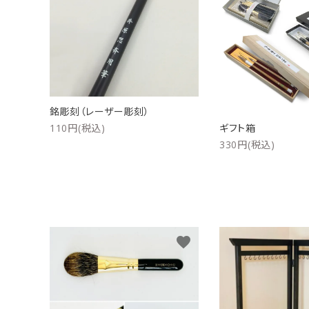
洗浄剤
ご利用ガイド
プライバシーポリシー
特定商取引法について
銘彫刻（レーザー彫刻）
110円(税込)
ギフト箱
お問い合わせ
330円(税込)
favorite