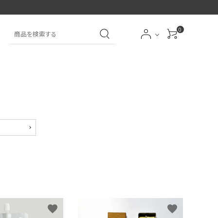
0
大中筆（半紙～条幅向
詩文書
実用書
大中小筆（半紙向き）
き）
前衛
大字
特大筆・珍品筆
学童用（初心者用）
洗浄剤
オプション・その他
favorite
favorite
アイシャドーブラシ
アイブローブラシ
限定品
贈り物