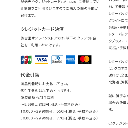
配送先やクレジットカードもAmazonに登録してい
トにて発送さ
る情報をご利用頂けますのでご購入の際の手間が
レターパック
省けます。
クライトにて
（税込・手数
クレジットカード決済
レターパッ
仿古堂オンラインストアでは、以下のクレジット会
クプラスにて
社をご利用いただけます。
（税込・手数
レターパッ
は、クロネコ
代金引換
送料は、全国
北海道、沖縄は
商品到着時にお支払い下さい。
代引手数料は以下のとおりです。
誠に勝手な
決済総額 代引手数料
場合の決済
～9,999 … 385円（税込・手数料込み）
す。
10,000～29,999円 … 550円（税込・手数料込み）
30,000～99,999円 … 770円（税込・手数料込み）
○クレジッ