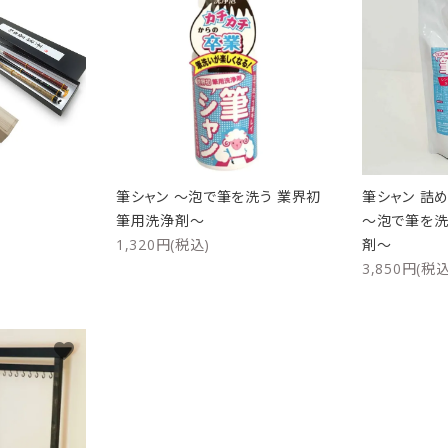
リップブラシ
贈り物（限定セット）
オプション・その他
洗顔ブラシ
筆シャン ～泡で筆を洗う 業界初
筆シャン 詰め
筆用洗浄剤～
～泡で筆を洗
1,320円(税込)
剤～
3,850円(税込
favorite