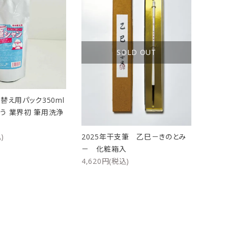
ケース
洗浄剤・その他
SOLD OUT
替え用パック350ml
う 業界初 筆用洗浄
)
2025年干支筆 乙巳－きのとみ
－ 化粧箱入
4,620円(税込)