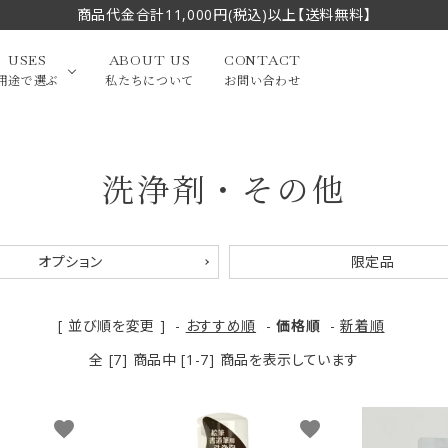
商品代金合計11,000円(税込)以上【送料無料】
USES
ABOUT US
CONTACT
用途で選ぶ
私たちについて
お問い合わせ
洗浄剤・その他
大中筆（半切・条幅以
かな
漢字
（作品向き）
上）
写経・御朱印
画筆・絵てがみ
系）
小筆
オプション
限定品
贈り物（限定セット）
洗浄剤・その他
てがみ
限定品・セット品
[ 並び順を変更 ]
-
おすすめ順
-
価格順
-
新着順
全 [7] 商品中 [1-7] 商品を表示しています
favorite
favorite
フェイスブラシ
チークブラシ
筆
化粧筆