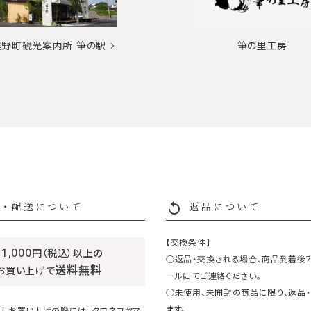
熊野町観光案内所
筆の駅
筆の里工房
replay
・配送について
返品について
【交換条件】
11,000
円（税込）以上の
○返品・交換される場合、商品到着後
送料無料
お買い上げで
ールにてご連絡ください。
○未使用、未開封の商品に限り、返品
ます。
円以上お買い上げの際には、クロネコヤマ