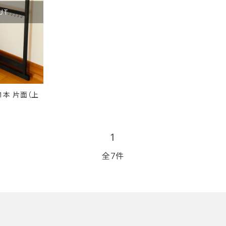
UT
1本 片面（上
1
全7件
close