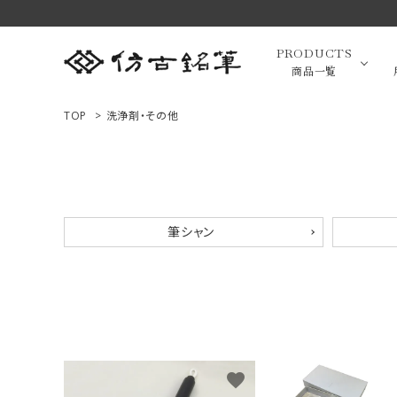
PRODUCTS
商品一覧
TOP
>
洗浄剤・その他
高級羊毛
ACCOUNT MENU
ようこそ ゲスト 様
小筆（面相
筆シャン
ログイン
新規会員登録
画筆・絵
商品一覧
用途で選ぶ
favorite
高級化粧
私たちについて