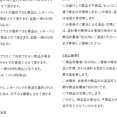
○お届けした商品が不良品、もしくは
せて頂きます。
違う場合は交換致します。この場合、
ライトが選択できる商品は、レターパッ
は当店が負担致します。
発送させて頂きます。全国一律440円
○お客様のご都合による返品・交換に
料込み）
は、送料等の費用はお客様の負担とな
クプラスが選択できる商品は、レターパッ
商品到着後7日以内にご返送ください
発送させて頂きます。全国一律605円
必ず事前にご連絡ください。
料込み）
【返品期限】
クプラスにて対応できない商品の場合
○商品到着後7日以内にご連絡の場合
ヤマトでの発送とさせて頂きます。
品と交換、または送料を含めたお支払
一律990円(税込)となります。
額を返金致します。
、1,650円(税込)
○未開封、未使用の商品のみ返品可と
間は商品到着後7日以内）です。
がら、レターパックの発送を選択された
○不良品は交換いたします。
方法は、以下の４種類とさせて頂きま
○ただし、特注品の場合は、不良品以
切不可とさせていただきます。
ト決済