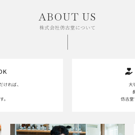
ABOUT US
株式会社仿古堂について
OK
だければ、
大
す。
仿古堂