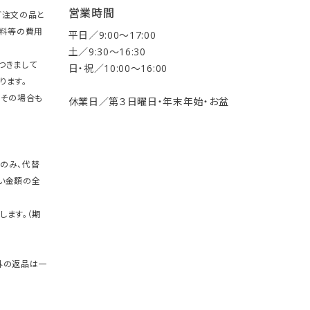
営業時間
ご注文の品と
送料等の費用
平日／9:00〜17:00
土／9:30〜16:30
つきまして
日・祝／10:00〜16:00
ります。
。その場合も
休業日／第３日曜日・年末年始・お盆
のみ、代替
い金額の全
します。（期
外の返品は一