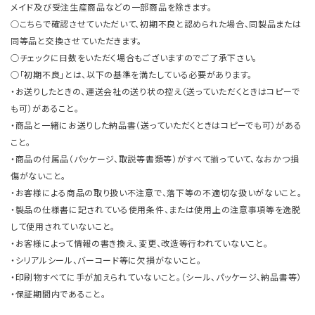
メイド及び受注生産商品などの一部商品を除きます。
○こちらで確認させていただいて、初期不良と認められた場合、同製品または
同等品と交換させていただきます。
○チェックに日数をいただく場合もございますのでご了承下さい。
○「初期不良」とは、以下の基準を満たしている必要があります。
・お送りしたときの、運送会社の送り状の控え（送っていただくときはコピーで
も可）があること。
・商品と一緒にお送りした納品書（送っていただくときはコピーでも可）がある
こと。
・商品の付属品（パッケージ、取説等書類等）がすべて揃っていて、なおかつ損
傷がないこと。
・お客様による商品の取り扱い不注意で、落下等の不適切な扱いがないこと。
・製品の仕様書に記されている使用条件、または使用上の注意事項等を逸脱
して使用されていないこと。
・お客様によって情報の書き換え、変更、改造等行われていないこと。
・シリアルシール、バーコード等に欠損がないこと。
・印刷物すべてに手が加えられていないこと。（シール、パッケージ、納品書等）
・保証期間内であること。