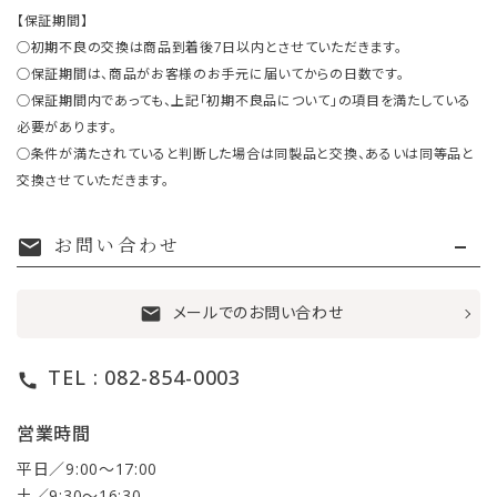
【保証期間】
○初期不良の交換は商品到着後7日以内とさせていただきます。
○保証期間は、商品がお客様のお手元に届いてからの日数です。
○保証期間内であっても、上記「初期不良品について」の項目を満たしている
必要があります。
○条件が満たされていると判断した場合は同製品と交換、あるいは同等品と
交換させていただきます。
お問い合わせ
mail
メールでのお問い合わせ
mail
TEL : 082-854-0003
call
営業時間
平日／9:00〜17:00
土／9:30〜16:30