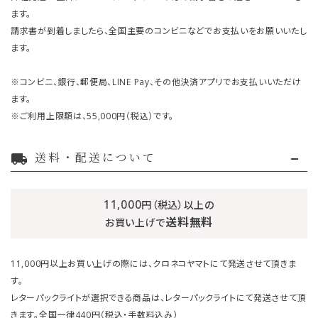
ます。
請求書が到着しましたら、全国主要のコンビニなどでお支払いをお願いいたし
ます。
※コンビニ、銀行、郵便局、LINE Pay、その他決済アプリでお支払いいただけ
ます。
※ご利用上限額は、55,000円（税込）です。
送料・配送について
local_shipping
11,000
円（税込）以上の
送料無料
お買い上げで
11,000円以上お買い上げの際には、クロネコヤマトにて発送させて頂きま
す。
レターパックライトが選択できる商品は、レターパックライトにて発送させて頂
きます。全国一律440円（税込・手数料込み）