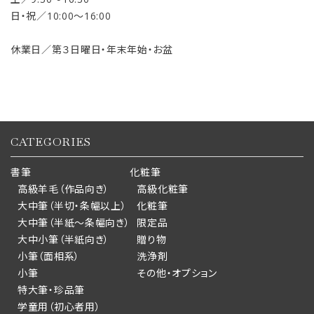
日・祝／10:00〜16:00
休業日／第３日曜日・年末年始・お盆
CATEGORIES
書筆
化粧筆
高級羊毛（作品向き）
高級化粧筆
大中筆（半切・条幅以上）
化粧筆
大中筆（半紙～条幅向き）
限定品
大中小筆（半紙向き）
贈り物
小筆（面相系）
洗浄剤
小筆
その他・オプション
特大筆・珍品筆
学童用（初心者用）