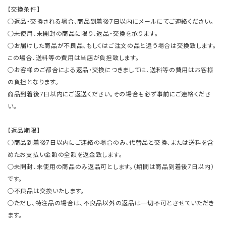
【交換条件】
○返品・交換される場合、商品到着後7日以内にメールにてご連絡ください。
○未使用、未開封の商品に限り、返品・交換を承ります。
○お届けした商品が不良品、もしくはご注文の品と違う場合は交換致します。
この場合、送料等の費用は当店が負担致します。
○お客様のご都合による返品・交換につきましては、送料等の費用はお客様
の負担となります。
商品到着後7日以内にご返送ください。その場合も必ず事前にご連絡くださ
い。
【返品期限】
○商品到着後7日以内にご連絡の場合のみ、代替品と交換、または送料を含
めたお支払い金額の全額を返金致します。
○未開封、未使用の商品のみ返品可とします。（期間は商品到着後7日以内）
です。
○不良品は交換いたします。
○ただし、特注品の場合は、不良品以外の返品は一切不可とさせていただき
ます。