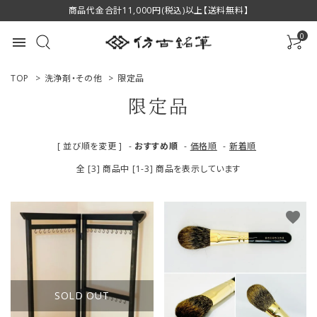
商品代金合計11,000円(税込)以上【送料無料】
0
menu
TOP
>
洗浄剤・その他
>
限定品
限定品
ACCOUNT MENU
[ 並び順を変更 ]
-
おすすめ順
-
価格順
-
新着順
ようこそ ゲスト 様
全 [3] 商品中 [1-3] 商品を表示しています
ログイン
新規会員登録
favorite
favorite
商品一覧
用途で選ぶ
SOLD OUT
私たちについて