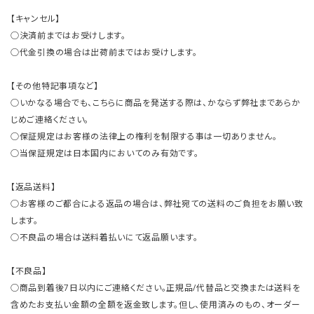
【キャンセル】
○決済前まではお受けします。
○代金引換の場合は出荷前まではお受けします。
【その他特記事項など】
○いかなる場合でも、こちらに商品を発送する際は、かならず弊社まであらか
じめご連絡ください。
○保証規定はお客様の法律上の権利を制限する事は一切ありません。
○当保証規定は日本国内においてのみ有効です。
【返品送料】
○お客様のご都合による返品の場合は、弊社宛ての送料のご負担をお願い致
します。
○不良品の場合は送料着払いにて返品願います。
【不良品】
○商品到着後7日以内にご連絡ください。正規品/代替品と交換または送料を
含めたお支払い金額の全額を返金致します。但し、使用済みのもの、オーダー