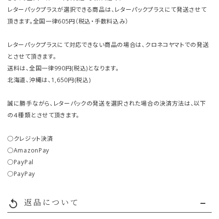
レターパックプラスが選択できる商品は、レターパックプラスにて発送させて
頂きます。全国一律605円（税込・手数料込み）
レターパックプラスにて対応できない商品の場合は、クロネコヤマトでの発送
とさせて頂きます。
送料は、全国一律990円(税込)となります。
北海道、沖縄は、1,650円(税込)
誠に勝手ながら、レターパックの発送を選択された場合の決済方法は、以下
の４種類とさせて頂きます。
○クレジット決済
○AmazonPay
○PayPal
○PayPay
返品について
replay