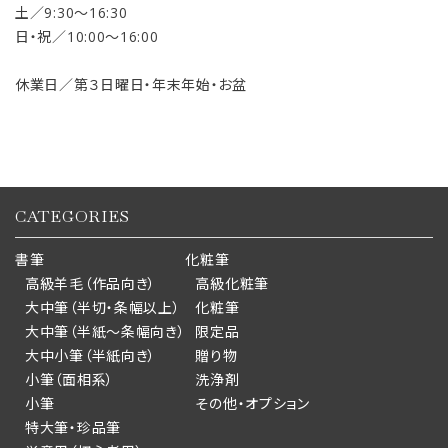
土／9:30〜16:30
日・祝／10:00〜16:00
休業日／第３日曜日・年末年始・お盆
CATEGORIES
書筆
化粧筆
高級羊毛（作品向き）
高級化粧筆
大中筆（半切・条幅以上）
化粧筆
大中筆（半紙～条幅向き）
限定品
大中小筆（半紙向き）
贈り物
小筆（面相系）
洗浄剤
小筆
その他・オプション
特大筆・珍品筆