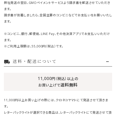
弊社発送の翌日、GMOペイメントサービスより請求書を郵送させていただき
ます。
請求書が到着しましたら、全国主要のコンビニなどでお支払いをお願いいたし
ます。
※コンビニ、銀行、郵便局、LINE Pay、その他決済アプリでお支払いいただけ
ます。
※ご利用上限額は、55,000円（税込）です。
送料・配送について
local_shipping
11,000
円（税込）以上の
送料無料
お買い上げで
11,000円以上お買い上げの際には、クロネコヤマトにて発送させて頂きま
す。
レターパックライトが選択できる商品は、レターパックライトにて発送させて頂