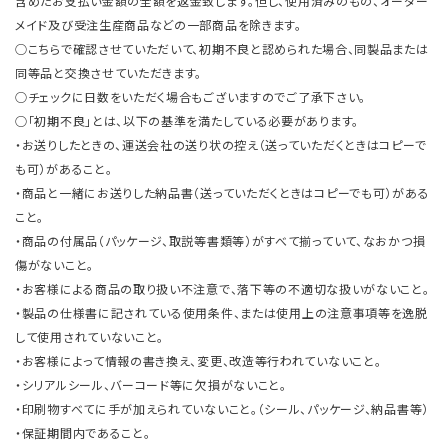
含めたお支払い金額の全額を返金致します。但し、使用済みのもの、オーダー
メイド及び受注生産商品などの一部商品を除きます。
○こちらで確認させていただいて、初期不良と認められた場合、同製品または
同等品と交換させていただきます。
○チェックに日数をいただく場合もございますのでご了承下さい。
○「初期不良」とは、以下の基準を満たしている必要があります。
・お送りしたときの、運送会社の送り状の控え（送っていただくときはコピーで
も可）があること。
・商品と一緒にお送りした納品書（送っていただくときはコピーでも可）がある
こと。
・商品の付属品（パッケージ、取説等書類等）がすべて揃っていて、なおかつ損
傷がないこと。
・お客様による商品の取り扱い不注意で、落下等の不適切な扱いがないこと。
・製品の仕様書に記されている使用条件、または使用上の注意事項等を逸脱
して使用されていないこと。
・お客様によって情報の書き換え、変更、改造等行われていないこと。
・シリアルシール、バーコード等に欠損がないこと。
・印刷物すべてに手が加えられていないこと。（シール、パッケージ、納品書等）
・保証期間内であること。