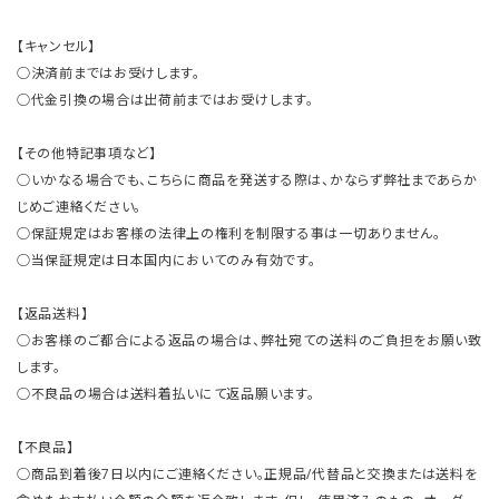
【キャンセル】
○決済前まではお受けします。
○代金引換の場合は出荷前まではお受けします。
【その他特記事項など】
○いかなる場合でも、こちらに商品を発送する際は、かならず弊社まであらか
じめご連絡ください。
○保証規定はお客様の法律上の権利を制限する事は一切ありません。
○当保証規定は日本国内においてのみ有効です。
【返品送料】
○お客様のご都合による返品の場合は、弊社宛ての送料のご負担をお願い致
します。
○不良品の場合は送料着払いにて返品願います。
【不良品】
○商品到着後7日以内にご連絡ください。正規品/代替品と交換または送料を