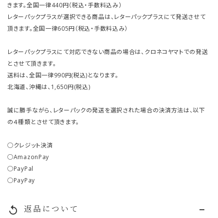
きます。全国一律440円（税込・手数料込み）
レターパックプラスが選択できる商品は、レターパックプラスにて発送させて
頂きます。全国一律605円（税込・手数料込み）
レターパックプラスにて対応できない商品の場合は、クロネコヤマトでの発送
とさせて頂きます。
送料は、全国一律990円(税込)となります。
北海道、沖縄は、1,650円(税込)
誠に勝手ながら、レターパックの発送を選択された場合の決済方法は、以下
の４種類とさせて頂きます。
○クレジット決済
○AmazonPay
○PayPal
○PayPay
返品について
replay