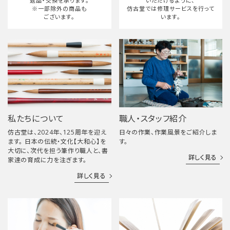
返品・交換を承ります。
いただけるように、
※一部除外の商品も
仿古堂では修理サービスを行って
ございます。
います。
私たちについて
職人・スタッフ紹介
仿古堂は、2024年、125周年を迎え
日々の作業、作業風景をご紹介しま
ます。 日本の伝統・文化【大和心】を
す。
大切に、次代を担う筆作り職人と、書
詳しく見る
家達の育成に力を注ぎます。
詳しく見る