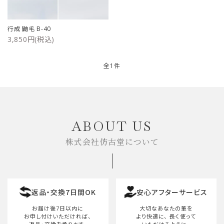
ご利用ガイド
行成 鼬毛 B-40
3,850円(税込)
プライバシーポリシー
特定商取引法について
全1件
お問い合わせ
キーワード
ABOUT US
株式会社仿古堂について
カテゴリー
返品・交換7日間OK
安心アフターサービス
検索する
お届け後7日以内に
大切なあなたの筆を
お申し付けいただければ、
より快適に、
長く使って