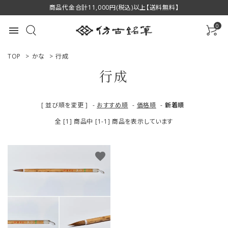
商品代金合計11,000円(税込)以上【送料無料】
0
menu
TOP
>
かな
>
行成
行成
ACCOUNT MENU
[ 並び順を変更 ]
-
おすすめ順
-
価格順
-
新着順
ようこそ ゲスト 様
全 [1] 商品中 [1-1] 商品を表示しています
ログイン
新規会員登録
favorite
商品一覧
用途で選ぶ
私たちについて