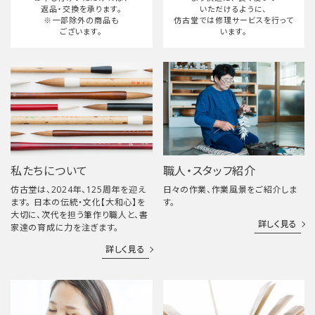
返品・交換を承ります。
いただけるように、
※一部除外の商品も
仿古堂では修理サービスを行って
ございます。
います。
私たちについて
職人・スタッフ紹介
仿古堂は、2024年、125周年を迎え
日々の作業、作業風景をご紹介しま
ます。 日本の伝統・文化【大和心】を
す。
大切に、次代を担う筆作り職人と、書
詳しく見る
家達の育成に力を注ぎます。
詳しく見る