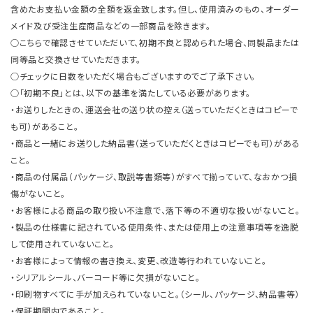
含めたお支払い金額の全額を返金致します。但し、使用済みのもの、オーダー
メイド及び受注生産商品などの一部商品を除きます。
○こちらで確認させていただいて、初期不良と認められた場合、同製品または
同等品と交換させていただきます。
○チェックに日数をいただく場合もございますのでご了承下さい。
○「初期不良」とは、以下の基準を満たしている必要があります。
・お送りしたときの、運送会社の送り状の控え（送っていただくときはコピーで
も可）があること。
・商品と一緒にお送りした納品書（送っていただくときはコピーでも可）がある
こと。
・商品の付属品（パッケージ、取説等書類等）がすべて揃っていて、なおかつ損
傷がないこと。
・お客様による商品の取り扱い不注意で、落下等の不適切な扱いがないこと。
・製品の仕様書に記されている使用条件、または使用上の注意事項等を逸脱
して使用されていないこと。
・お客様によって情報の書き換え、変更、改造等行われていないこと。
・シリアルシール、バーコード等に欠損がないこと。
・印刷物すべてに手が加えられていないこと。（シール、パッケージ、納品書等）
・保証期間内であること。