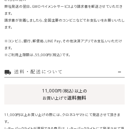
弊社発送の翌日、GMOペイメントサービスより請求書を郵送させていただき
ます。
請求書が到着しましたら、全国主要のコンビニなどでお支払いをお願いいたし
ます。
※コンビニ、銀行、郵便局、LINE Pay、その他決済アプリでお支払いいただけ
ます。
※ご利用上限額は、55,000円（税込）です。
送料・配送について
local_shipping
11,000
円（税込）以上の
送料無料
お買い上げで
11,000円以上お買い上げの際には、クロネコヤマトにて発送させて頂きま
す。
レターパックライトが選択できる商品は、レターパックライトにて発送させて頂