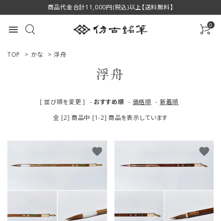
商品代金合計11,000円(税込)以上【送料無料】
0
menu
TOP
>
かな
>
浮舟
浮舟
ACCOUNT MENU
[ 並び順を変更 ]
-
おすすめ順
-
価格順
-
新着順
ようこそ ゲスト 様
全 [2] 商品中 [1-2] 商品を表示しています
ログイン
新規会員登録
favorite
favorite
商品一覧
用途で選ぶ
私たちについて