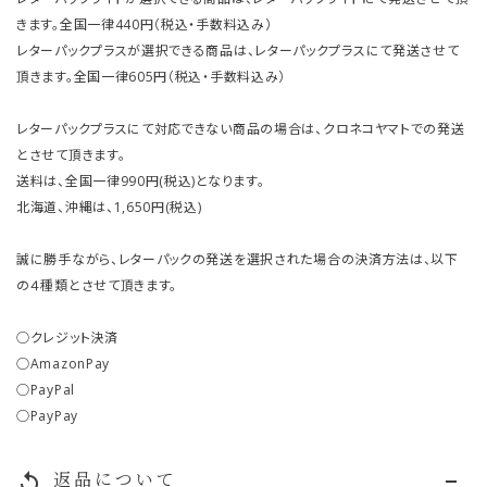
きます。全国一律440円（税込・手数料込み）
レターパックプラスが選択できる商品は、レターパックプラスにて発送させて
頂きます。全国一律605円（税込・手数料込み）
レターパックプラスにて対応できない商品の場合は、クロネコヤマトでの発送
とさせて頂きます。
送料は、全国一律990円(税込)となります。
北海道、沖縄は、1,650円(税込)
誠に勝手ながら、レターパックの発送を選択された場合の決済方法は、以下
の４種類とさせて頂きます。
○クレジット決済
○AmazonPay
○PayPal
○PayPay
返品について
replay