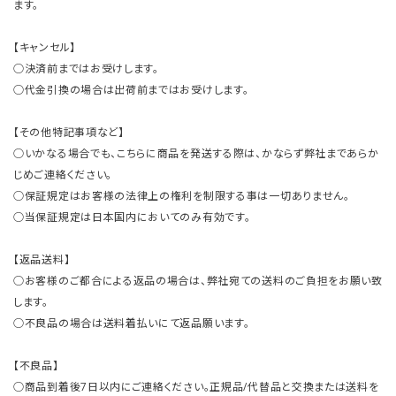
ます。
【キャンセル】
○決済前まではお受けします。
○代金引換の場合は出荷前まではお受けします。
【その他特記事項など】
○いかなる場合でも、こちらに商品を発送する際は、かならず弊社まであらか
じめご連絡ください。
○保証規定はお客様の法律上の権利を制限する事は一切ありません。
○当保証規定は日本国内においてのみ有効です。
【返品送料】
○お客様のご都合による返品の場合は、弊社宛ての送料のご負担をお願い致
します。
○不良品の場合は送料着払いにて返品願います。
【不良品】
○商品到着後7日以内にご連絡ください。正規品/代替品と交換または送料を