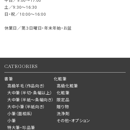
平日／9:00〜17:00
土／9:30〜16:30
日・祝／10:00〜16:00
休業日／第３日曜日・年末年始・お盆
CATEGORIES
書筆
化粧筆
高級羊毛（作品向き）
高級化粧筆
大中筆（半切・条幅以上）
化粧筆
大中筆（半紙～条幅向き）
限定品
大中小筆（半紙向き）
贈り物
小筆（面相系）
洗浄剤
小筆
その他・オプション
特大筆・珍品筆