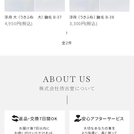
ご利用ガイド
浮舟 大 （うきふね 大） 鼬毛 B-37
浮舟 （うきふね） 鼬毛 B-38
4,950円(税込)
3,300円(税込)
プライバシーポリシー
1
特定商取引法について
全2件
お問い合わせ
キーワード
ABOUT US
株式会社仿古堂について
カテゴリー
返品・交換7日間OK
安心アフターサービス
検索する
お届け後7日以内に
大切なあなたの筆を
お申し付けいただければ、
より快適に、
長く使って