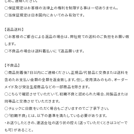
じめご連絡ください。
○保証規定はお客様の法律上の権利を制限する事は一切ありません。
○当保証規定は日本国内においてのみ有効です。
【返品送料】
○お客様のご都合による返品の場合は、弊社宛ての送料のご負担をお願い致
します。
○不良品の場合は送料着払いにて返品願います。
【不良品】
○商品到着後7日以内にご連絡ください。正規品/代替品と交換または送料を
含めたお支払い金額の全額を返金致します。但し、使用済みのもの、オーダー
メイド及び受注生産商品などの一部商品を除きます。
○こちらで確認させていただいて、初期不良と認められた場合、同製品または
同等品と交換させていただきます。
○チェックに日数をいただく場合もございますのでご了承下さい。
○「初期不良」とは、以下の基準を満たしている必要があります。
・お送りしたときの、運送会社の送り状の控え（送っていただくときはコピーで
も可）があること。