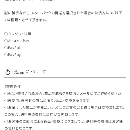
誠に勝手ながら、レターパックの発送を選択された場合の決済方法は、以下
の４種類とさせて頂きます。
○クレジット決済
○AmazonPay
○PayPal
○PayPay
返品について
replay
【交換条件】
○返品・交換される場合、商品到着後7日以内にメールにてご連絡ください。
○未使用、未開封の商品に限り、返品・交換を承ります。
○お届けした商品が不良品、もしくはご注文の品と違う場合は交換致します。
この場合、送料等の費用は当店が負担致します。
○お客様のご都合による返品・交換につきましては、送料等の費用はお客様
の負担となります。