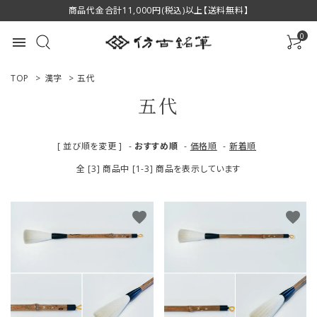
商品代金合計11,000円(税込)以上【送料無料】
0
menu
TOP
>
漢字
>
五代
五代
ACCOUNT MENU
[ 並び順を変更 ]
-
おすすめ順
-
価格順
-
新着順
ようこそ ゲスト 様
全 [3] 商品中 [1-3] 商品を表示しています
ログイン
新規会員登録
favorite
favorite
商品一覧
用途で選ぶ
私たちについて