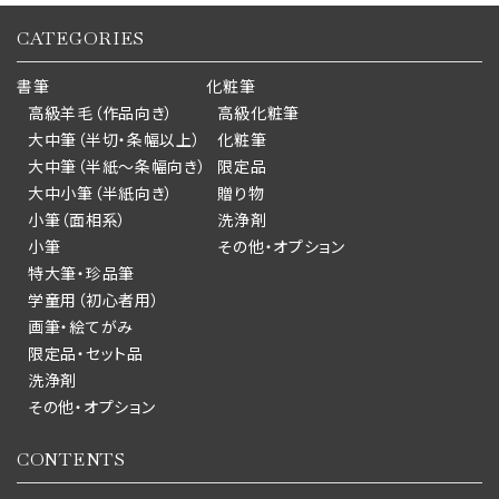
CATEGORIES
書筆
化粧筆
高級羊毛（作品向き）
高級化粧筆
大中筆（半切・条幅以上）
化粧筆
大中筆（半紙～条幅向き）
限定品
大中小筆（半紙向き）
贈り物
小筆（面相系）
洗浄剤
小筆
その他・オプション
特大筆・珍品筆
学童用（初心者用）
画筆・絵てがみ
限定品・セット品
洗浄剤
その他・オプション
CONTENTS