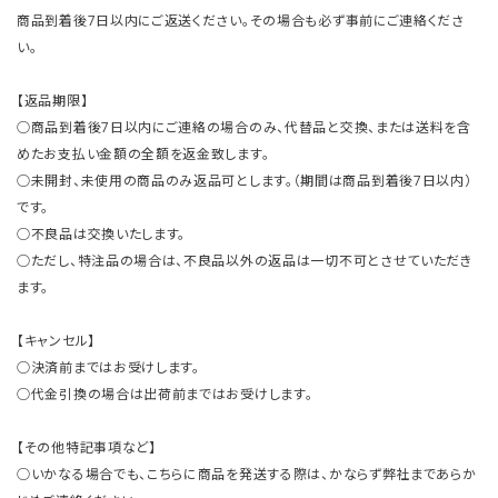
商品到着後7日以内にご返送ください。その場合も必ず事前にご連絡くださ
い。
【返品期限】
○商品到着後7日以内にご連絡の場合のみ、代替品と交換、または送料を含
めたお支払い金額の全額を返金致します。
○未開封、未使用の商品のみ返品可とします。（期間は商品到着後7日以内）
です。
○不良品は交換いたします。
○ただし、特注品の場合は、不良品以外の返品は一切不可とさせていただき
ます。
【キャンセル】
○決済前まではお受けします。
○代金引換の場合は出荷前まではお受けします。
【その他特記事項など】
○いかなる場合でも、こちらに商品を発送する際は、かならず弊社まであらか