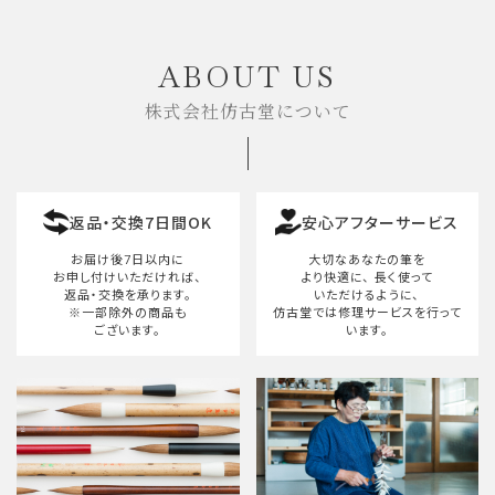
キーワード
ABOUT US
株式会社仿古堂について
カテゴリー
返品・交換7日間OK
安心アフターサービス
検索する
お届け後7日以内に
大切なあなたの筆を
お申し付けいただければ、
より快適に、
長く使って
返品・交換を承ります。
いただけるように、
※一部除外の商品も
仿古堂では修理サービスを行って
ございます。
います。