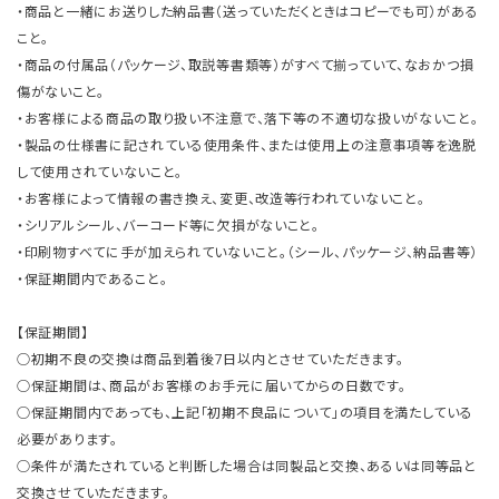
・商品と一緒にお送りした納品書（送っていただくときはコピーでも可）がある
こと。
・商品の付属品（パッケージ、取説等書類等）がすべて揃っていて、なおかつ損
傷がないこと。
・お客様による商品の取り扱い不注意で、落下等の不適切な扱いがないこと。
・製品の仕様書に記されている使用条件、または使用上の注意事項等を逸脱
して使用されていないこと。
・お客様によって情報の書き換え、変更、改造等行われていないこと。
・シリアルシール、バーコード等に欠損がないこと。
・印刷物すべてに手が加えられていないこと。（シール、パッケージ、納品書等）
・保証期間内であること。
【保証期間】
○初期不良の交換は商品到着後7日以内とさせていただきます。
○保証期間は、商品がお客様のお手元に届いてからの日数です。
○保証期間内であっても、上記「初期不良品について」の項目を満たしている
必要があります。
○条件が満たされていると判断した場合は同製品と交換、あるいは同等品と
交換させていただきます。