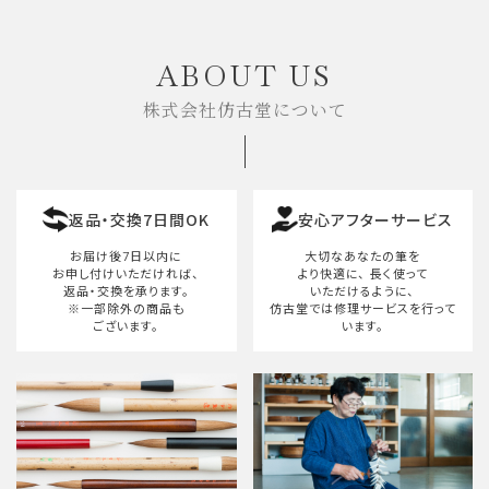
キーワード
ABOUT US
株式会社仿古堂について
カテゴリー
返品・交換7日間OK
安心アフターサービス
検索する
お届け後7日以内に
大切なあなたの筆を
お申し付けいただければ、
より快適に、
長く使って
返品・交換を承ります。
いただけるように、
※一部除外の商品も
仿古堂では修理サービスを行って
ございます。
います。