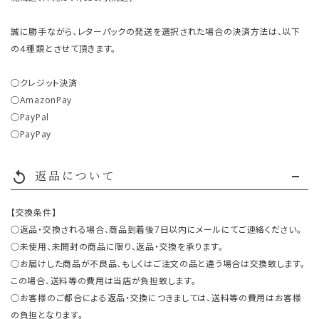
誠に勝手ながら、レターパックの発送を選択された場合の決済方法は、以下
の４種類とさせて頂きます。
○クレジット決済
○AmazonPay
○PayPal
○PayPay
返品について
replay
【交換条件】
○返品・交換される場合、商品到着後7日以内にメールにてご連絡ください。
○未使用、未開封の商品に限り、返品・交換を承ります。
○お届けした商品が不良品、もしくはご注文の品と違う場合は交換致します。
この場合、送料等の費用は当店が負担致します。
○お客様のご都合による返品・交換につきましては、送料等の費用はお客様
の負担となります。