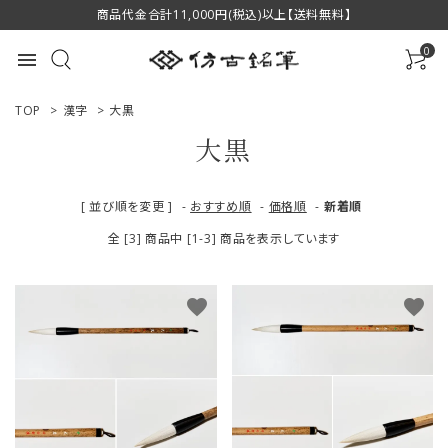
商品代金合計11,000円(税込)以上【送料無料】
0
menu
TOP
>
漢字
>
大黒
大黒
ACCOUNT MENU
[ 並び順を変更 ]
-
おすすめ順
-
価格順
-
新着順
ようこそ ゲスト 様
全 [3] 商品中 [1-3] 商品を表示しています
ログイン
新規会員登録
favorite
favorite
商品一覧
用途で選ぶ
私たちについて