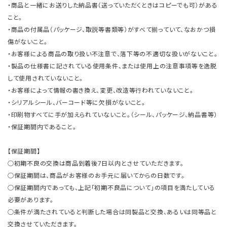
・商品と一緒にお送りした納品書（送っていただくときはコピーでも可）がある
こと。
・商品の付属品（パッケージ、取説等書類等）がすべて揃っていて、なおかつ損
傷がないこと。
・お客様による商品の取り扱い不注意で、落下等の不適切な扱いがないこと。
・製品の仕様書に記されている使用条件、または使用上の注意事項等を逸脱
して使用されていないこと。
・お客様によって情報の書き換え、変更、改造等行われていないこと。
・シリアルシール、バーコード等に欠損がないこと。
・印刷物すべてに手が加えられていないこと。（シール、パッケージ、納品書等）
・保証期間内であること。
【保証期間】
○初期不良の交換は商品到着後7日以内とさせていただきます。
○保証期間は、商品がお客様のお手元に届いてからの日数です。
○保証期間内であっても、上記「初期不良品について」の項目を満たしている
必要があります。
○条件が満たされていると判断した場合は同製品と交換、あるいは同等品と
交換させていただきます。