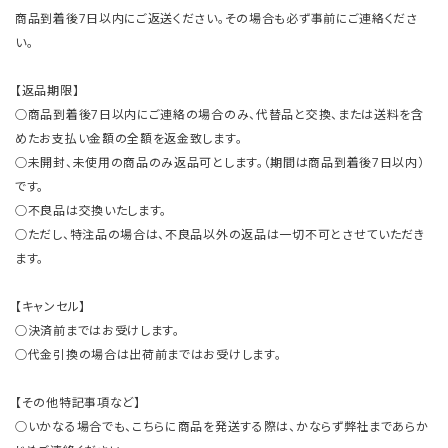
商品到着後7日以内にご返送ください。その場合も必ず事前にご連絡くださ
い。
【返品期限】
○商品到着後7日以内にご連絡の場合のみ、代替品と交換、または送料を含
めたお支払い金額の全額を返金致します。
○未開封、未使用の商品のみ返品可とします。（期間は商品到着後7日以内）
です。
○不良品は交換いたします。
○ただし、特注品の場合は、不良品以外の返品は一切不可とさせていただき
ます。
【キャンセル】
○決済前まではお受けします。
○代金引換の場合は出荷前まではお受けします。
【その他特記事項など】
○いかなる場合でも、こちらに商品を発送する際は、かならず弊社まであらか