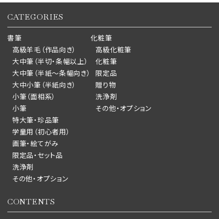
CATEGORIES
書筆
化粧筆
高級羊毛（作品向き）
高級化粧筆
大中筆（半切・条幅以上）
化粧筆
大中筆（半紙～条幅向き）
限定品
大中小筆（半紙向き）
贈り物
小筆（面相系）
洗浄剤
小筆
その他・オプション
特大筆・珍品筆
学童用（初心者用）
画筆・絵てがみ
限定品・セット品
洗浄剤
その他・オプション
CONTENTS