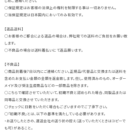
じめご連絡ください。
○保証規定はお客様の法律上の権利を制限する事は一切ありません。
○当保証規定は日本国内においてのみ有効です。
【返品送料】
○お客様のご都合による返品の場合は、弊社宛ての送料のご負担をお願い致
します。
○不良品の場合は送料着払いにて返品願います。
【不良品】
○商品到着後7日以内にご連絡ください。正規品/代替品と交換または送料を
含めたお支払い金額の全額を返金致します。但し、使用済みのもの、オーダー
メイド及び受注生産商品などの一部商品を除きます。
○こちらで確認させていただいて、初期不良と認められた場合、同製品または
同等品と交換させていただきます。
○チェックに日数をいただく場合もございますのでご了承下さい。
○「初期不良」とは、以下の基準を満たしている必要があります。
・お送りしたときの、運送会社の送り状の控え（送っていただくときはコピーで
も可）があること。