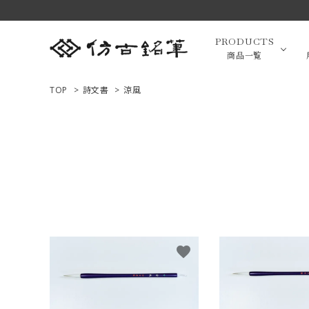
PRODUCTS
商品一覧
TOP
>
詩文書
>
涼風
高級羊毛
ACCOUNT MENU
ようこそ ゲスト 様
小筆（面相
ログイン
新規会員登録
画筆・絵
商品一覧
favorite
用途で選ぶ
高級化粧
私たちについて