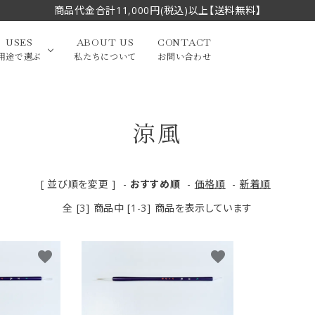
商品代金合計11,000円(税込)以上【送料無料】
USES
ABOUT US
CONTACT
用途で選ぶ
私たちについて
お問い合わせ
涼風
大中筆（半切・条幅以
かな
漢字
（作品向き）
上）
写経・御朱印
画筆・絵てがみ
系）
小筆
[ 並び順を変更 ]
-
おすすめ順
-
価格順
-
新着順
全 [3] 商品中 [1-3] 商品を表示しています
贈り物（限定セット）
洗浄剤・その他
てがみ
限定品・セット品
favorite
favorite
フェイスブラシ
チークブラシ
筆
化粧筆