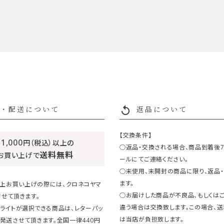
replay
・配送について
返品について
【交換条件】
11,000
円（税込）以上の
○返品・交換される場合、商品到着後
送料無料
お買い上げで
ールにてご連絡ください。
○未使用、未開封の商品に限り、返品
ます。
円以上お買い上げの際には、クロネコヤマ
○お届けした商品が不良品、もしくは
せて頂きます。
違う場合は交換致します。この場合、
ライトが選択できる商品は、レターパッ
は当店が負担致します。
発送させて頂きます。全国一律440円