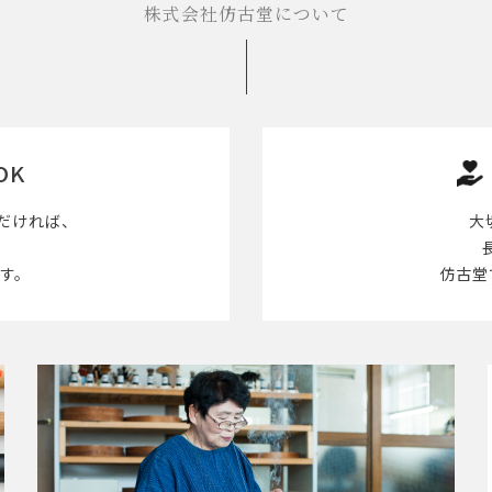
株式会社仿古堂について
OK
だければ、
大
す。
仿古堂