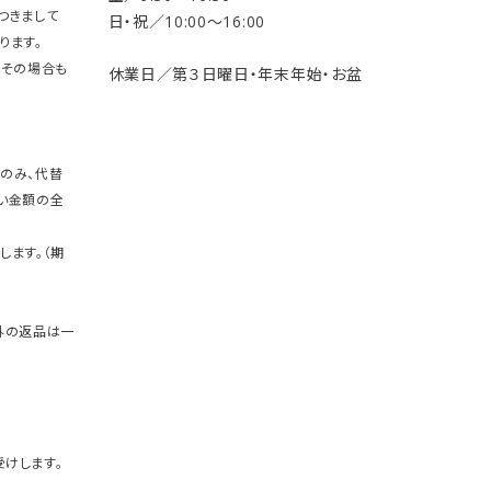
つきまして
日・祝／10:00〜16:00
ります。
。その場合も
休業日／第３日曜日・年末年始・お盆
のみ、代替
い金額の全
します。（期
外の返品は一
けします。