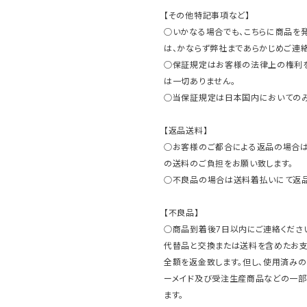
【その他特記事項など】
○いかなる場合でも、こちらに商品を
は、かならず弊社まであらかじめご連絡
○保証規定はお客様の法律上の権利
は一切ありません。
○当保証規定は日本国内においてのみ
【返品送料】
○お客様のご都合による返品の場合は
の送料のご負担をお願い致します。
○不良品の場合は送料着払いにて返品
【不良品】
○商品到着後7日以内にご連絡ください
代替品と交換または送料を含めたお
全額を返金致します。但し、使用済みの
ーメイド及び受注生産商品などの一部
ます。