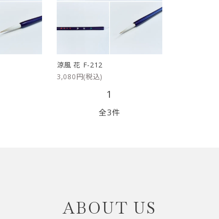
リップブラシ
贈り物（限定セット）
オプション・その他
洗顔ブラシ
涼風 花 F-212
3,080円(税込)
1
全3件
close
ABOUT US