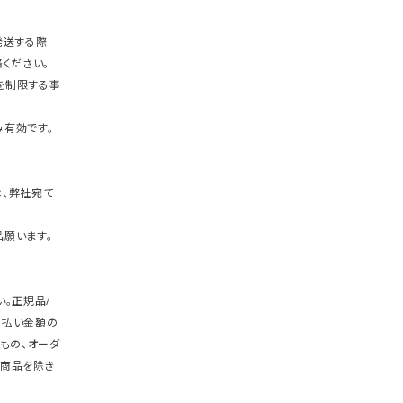
発送する際
ください。
を制限する事
有効です。
、弊社宛て
願います。
。正規品/
支払い金額の
もの、オーダ
商品を除き