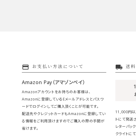
payment
local_shipping
お支払い方法について
送料
Amazon Pay（アマゾンペイ）
Amazonアカウントをお持ちのお客様は、
Amazonに登録しているEメールアドレスとパスワ
ードでログインしてご購入頂くことが可能です。
11,000
配送先やクレジットカードもAmazonに登録してい
トにて発送さ
る情報をご利用頂けますのでご購入の際の手間が
レターパック
省けます。
クライトにて