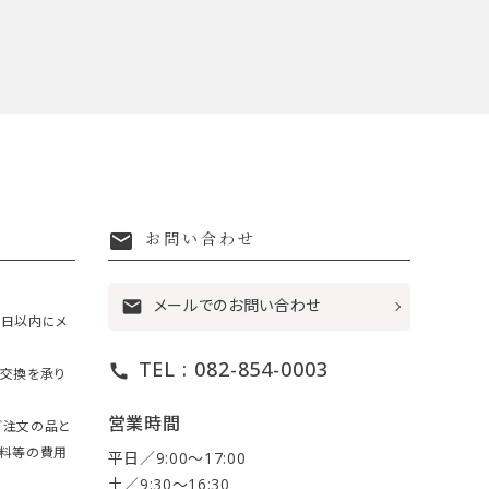
mail
お問い合わせ
メールでのお問い合わせ
mail
7日以内にメ
TEL : 082-854-0003
call
・交換を承り
営業時間
ご注文の品と
送料等の費用
平日／9:00〜17:00
土／9:30〜16:30