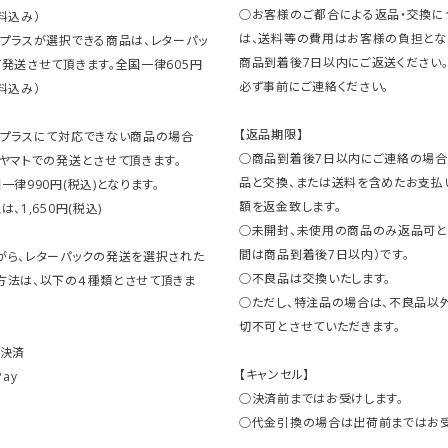
○お客様のご都合による返品・交換に
料込み）
は、送料等の費用はお客様の負担とな
クプラスが選択できる商品は、レターパッ
商品到着後7日以内にご返送ください
発送させて頂きます。全国一律605円
必ず事前にご連絡ください。
料込み）
【返品期限】
クプラスにて対応できない商品の場合
○商品到着後7日以内にご連絡の場合
ヤマトでの発送とさせて頂きます。
品と交換、または送料を含めたお支払
一律990円(税込)となります。
額を返金致します。
、1,650円(税込)
○未開封、未使用の商品のみ返品可と
間は商品到着後7日以内）です。
がら、レターパックの発送を選択された
○不良品は交換いたします。
方法は、以下の４種類とさせて頂きま
○ただし、特注品の場合は、不良品以
切不可とさせていただきます。
ト決済
【キャンセル】
Pay
○決済前まではお受けします。
○代金引換の場合は出荷前まではお受