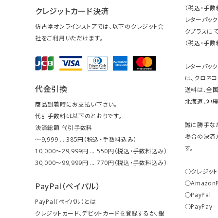
（税込・手数
クレジットカード決済
レターパッ
仿古堂オンラインストアでは、以下のクレジット会
クプラスにて
社をご利用いただけます。
（税込・手数
レターパッ
は、クロネコ
代金引換
送料は、全国
北海道、沖縄は
商品到着時にお支払い下さい。
代引手数料は以下のとおりです。
誠に勝手な
決済総額 代引手数料
場合の決済
～9,999 … 385円（税込・手数料込み）
す。
10,000～29,999円 … 550円（税込・手数料込み）
30,000～99,999円 … 770円（税込・手数料込み）
○クレジッ
○Amazon
PayPal（ペイパル）
○PayPal
PayPal（ペイパル）とは
○PayPay
クレジットカード、デビットカードを登録するか、銀