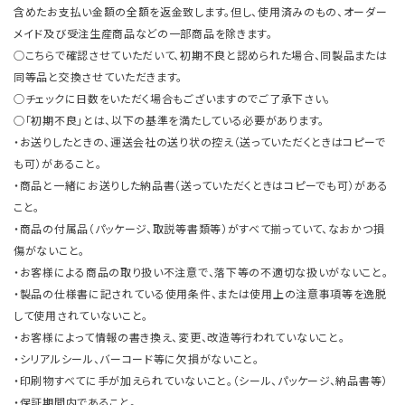
含めたお支払い金額の全額を返金致します。但し、使用済みのもの、オーダー
メイド及び受注生産商品などの一部商品を除きます。
○こちらで確認させていただいて、初期不良と認められた場合、同製品または
同等品と交換させていただきます。
○チェックに日数をいただく場合もございますのでご了承下さい。
○「初期不良」とは、以下の基準を満たしている必要があります。
・お送りしたときの、運送会社の送り状の控え（送っていただくときはコピーで
も可）があること。
・商品と一緒にお送りした納品書（送っていただくときはコピーでも可）がある
こと。
・商品の付属品（パッケージ、取説等書類等）がすべて揃っていて、なおかつ損
傷がないこと。
・お客様による商品の取り扱い不注意で、落下等の不適切な扱いがないこと。
・製品の仕様書に記されている使用条件、または使用上の注意事項等を逸脱
して使用されていないこと。
・お客様によって情報の書き換え、変更、改造等行われていないこと。
・シリアルシール、バーコード等に欠損がないこと。
・印刷物すべてに手が加えられていないこと。（シール、パッケージ、納品書等）
・保証期間内であること。