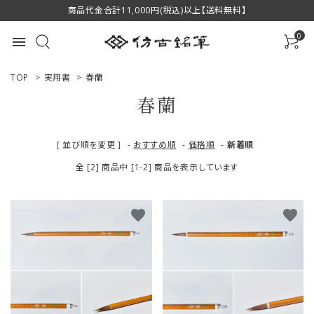
商品代金合計11,000円(税込)以上【送料無料】
0
menu
TOP
>
実用書
>
春蘭
春蘭
ACCOUNT MENU
[ 並び順を変更 ]
-
おすすめ順
-
価格順
-
新着順
ようこそ ゲスト 様
全 [2] 商品中 [1-2] 商品を表示しています
ログイン
新規会員登録
favorite
favorite
商品一覧
用途で選ぶ
私たちについて