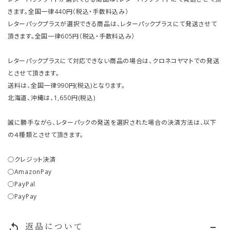
きます。全国一律440円（税込・手数料込み）
レターパックプラスが選択できる商品は、レターパックプラスにて発送させて
頂きます。全国一律605円（税込・手数料込み）
レターパックプラスにて対応できない商品の場合は、クロネコヤマトでの発送
とさせて頂きます。
送料は、全国一律990円(税込)となります。
北海道、沖縄は、1,650円(税込)
誠に勝手ながら、レターパックの発送を選択された場合の決済方法は、以下
の４種類とさせて頂きます。
○クレジット決済
○AmazonPay
○PayPal
○PayPay
返品について
replay