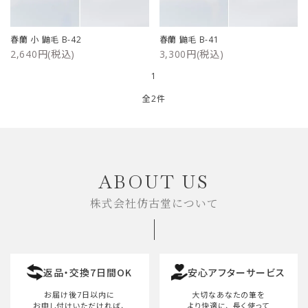
ご利用ガイド
春蘭 小 鼬毛 B-42
春蘭 鼬毛 B-41
2,640円(税込)
3,300円(税込)
プライバシーポリシー
1
特定商取引法について
全2件
お問い合わせ
キーワード
ABOUT US
株式会社仿古堂について
カテゴリー
返品・交換7日間OK
安心アフターサービス
検索する
お届け後7日以内に
大切なあなたの筆を
お申し付けいただければ、
より快適に、
長く使って