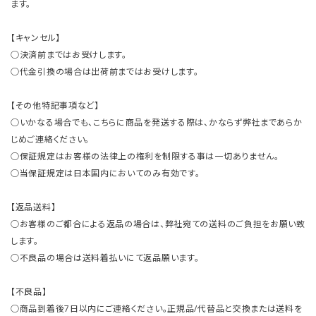
ます。
【キャンセル】
○決済前まではお受けします。
○代金引換の場合は出荷前まではお受けします。
【その他特記事項など】
○いかなる場合でも、こちらに商品を発送する際は、かならず弊社まであらか
じめご連絡ください。
○保証規定はお客様の法律上の権利を制限する事は一切ありません。
○当保証規定は日本国内においてのみ有効です。
【返品送料】
○お客様のご都合による返品の場合は、弊社宛ての送料のご負担をお願い致
します。
○不良品の場合は送料着払いにて返品願います。
【不良品】
○商品到着後7日以内にご連絡ください。正規品/代替品と交換または送料を