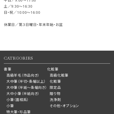
平日／9:00〜17:00
土／9:30〜16:30
日・祝／10:00〜16:00
休業日／第３日曜日・年末年始・お盆
CATEGORIES
書筆
化粧筆
高級羊毛（作品向き）
高級化粧筆
大中筆（半切・条幅以上）
化粧筆
大中筆（半紙～条幅向き）
限定品
大中小筆（半紙向き）
贈り物
小筆（面相系）
洗浄剤
小筆
その他・オプション
特大筆・珍品筆