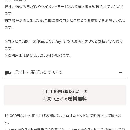
弊社発送の翌日、GMOペイメントサービスより請求書を郵送させていただき
ます。
請求書が到着しましたら、全国主要のコンビニなどでお支払いをお願いいたし
ます。
※コンビニ、銀行、郵便局、LINE Pay、その他決済アプリでお支払いいただけ
ます。
※ご利用上限額は、55,000円（税込）です。
送料・配送について
local_shipping
11,000
円（税込）以上の
送料無料
お買い上げで
11,000円以上お買い上げの際には、クロネコヤマトにて発送させて頂きま
す。
レターパックライトが選択できる商品は、レターパックライトにて発送させて頂