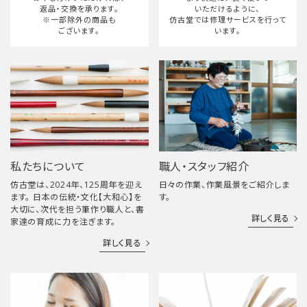
返品・交換を承ります。
いただけるように、
※一部除外の商品も
仿古堂では修理サービスを行って
ございます。
います。
私たちについて
職人・スタッフ紹介
仿古堂は、2024年、125周年を迎え
日々の作業、作業風景をご紹介しま
ます。 日本の伝統・文化【大和心】を
す。
大切に、次代を担う筆作り職人と、書
詳しく見る
家達の育成に力を注ぎます。
詳しく見る