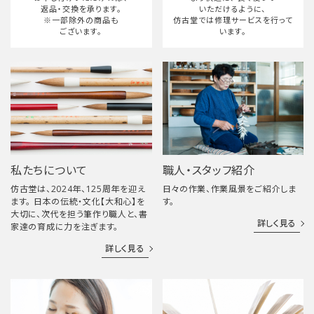
返品・交換を承ります。
いただけるように、
※一部除外の商品も
仿古堂では修理サービスを行って
ございます。
います。
私たちについて
職人・スタッフ紹介
仿古堂は、2024年、125周年を迎え
日々の作業、作業風景をご紹介しま
ます。 日本の伝統・文化【大和心】を
す。
大切に、次代を担う筆作り職人と、書
詳しく見る
家達の育成に力を注ぎます。
詳しく見る