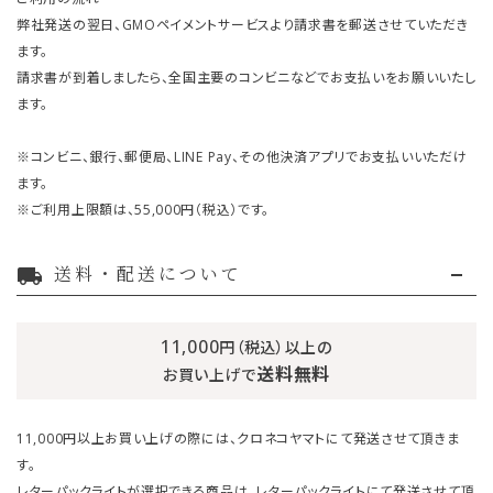
弊社発送の翌日、GMOペイメントサービスより請求書を郵送させていただき
ます。
請求書が到着しましたら、全国主要のコンビニなどでお支払いをお願いいたし
ます。
※コンビニ、銀行、郵便局、LINE Pay、その他決済アプリでお支払いいただけ
ます。
※ご利用上限額は、55,000円（税込）です。
送料・配送について
local_shipping
11,000
円（税込）以上の
送料無料
お買い上げで
11,000円以上お買い上げの際には、クロネコヤマトにて発送させて頂きま
す。
レターパックライトが選択できる商品は、レターパックライトにて発送させて頂