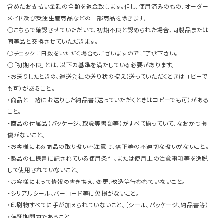
含めたお支払い金額の全額を返金致します。但し、使用済みのもの、オーダー
メイド及び受注生産商品などの一部商品を除きます。
○こちらで確認させていただいて、初期不良と認められた場合、同製品または
同等品と交換させていただきます。
○チェックに日数をいただく場合もございますのでご了承下さい。
○「初期不良」とは、以下の基準を満たしている必要があります。
・お送りしたときの、運送会社の送り状の控え（送っていただくときはコピーで
も可）があること。
・商品と一緒にお送りした納品書（送っていただくときはコピーでも可）がある
こと。
・商品の付属品（パッケージ、取説等書類等）がすべて揃っていて、なおかつ損
傷がないこと。
・お客様による商品の取り扱い不注意で、落下等の不適切な扱いがないこと。
・製品の仕様書に記されている使用条件、または使用上の注意事項等を逸脱
して使用されていないこと。
・お客様によって情報の書き換え、変更、改造等行われていないこと。
・シリアルシール、バーコード等に欠損がないこと。
・印刷物すべてに手が加えられていないこと。（シール、パッケージ、納品書等）
・保証期間内であること。