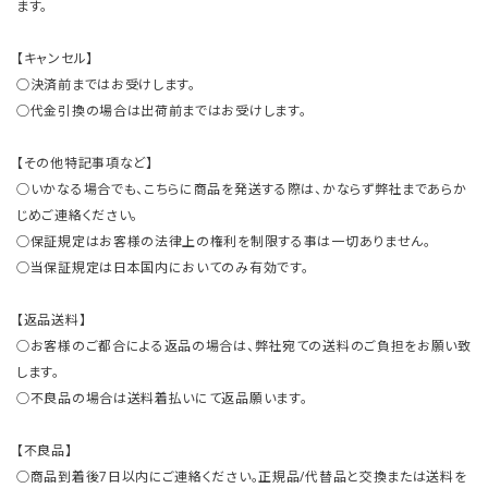
ます。
【キャンセル】
○決済前まではお受けします。
○代金引換の場合は出荷前まではお受けします。
【その他特記事項など】
○いかなる場合でも、こちらに商品を発送する際は、かならず弊社まであらか
じめご連絡ください。
○保証規定はお客様の法律上の権利を制限する事は一切ありません。
○当保証規定は日本国内においてのみ有効です。
【返品送料】
○お客様のご都合による返品の場合は、弊社宛ての送料のご負担をお願い致
します。
○不良品の場合は送料着払いにて返品願います。
【不良品】
○商品到着後7日以内にご連絡ください。正規品/代替品と交換または送料を