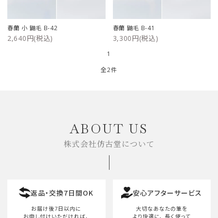
ご利用ガイド
春蘭 小 鼬毛 B-42
春蘭 鼬毛 B-41
2,640円(税込)
3,300円(税込)
プライバシーポリシー
1
特定商取引法について
全2件
お問い合わせ
キーワード
ABOUT US
株式会社仿古堂について
カテゴリー
返品・交換7日間OK
安心アフターサービス
検索する
お届け後7日以内に
大切なあなたの筆を
お申し付けいただければ、
より快適に、
長く使って