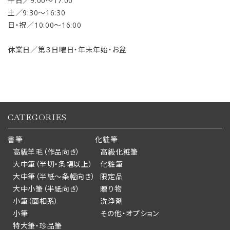
平日／9:00〜17:00
土／9:30〜16:30
日・祝／10:00〜16:00
休業日／第３日曜日・年末年始・お盆
CATEGORIES
書筆
化粧筆
高級羊毛（作品向き）
高級化粧筆
大中筆（半切・条幅以上）
化粧筆
大中筆（半紙～条幅向き）
限定品
大中小筆（半紙向き）
贈り物
小筆（面相系）
洗浄剤
小筆
その他・オプション
特大筆・珍品筆