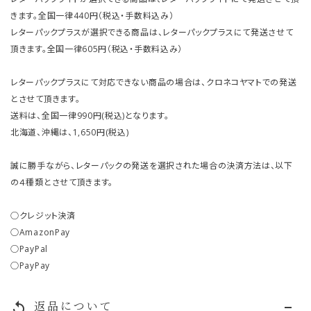
きます。全国一律440円（税込・手数料込み）
レターパックプラスが選択できる商品は、レターパックプラスにて発送させて
頂きます。全国一律605円（税込・手数料込み）
レターパックプラスにて対応できない商品の場合は、クロネコヤマトでの発送
とさせて頂きます。
送料は、全国一律990円(税込)となります。
北海道、沖縄は、1,650円(税込)
誠に勝手ながら、レターパックの発送を選択された場合の決済方法は、以下
の４種類とさせて頂きます。
○クレジット決済
○AmazonPay
○PayPal
○PayPay
返品について
replay