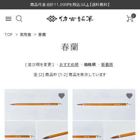
商品代金合計11,000円(税込)以上【送料無料】
0
menu
TOP
>
実用書
>
春蘭
春蘭
ACCOUNT MENU
[ 並び順を変更 ]
-
おすすめ順
-
価格順
-
新着順
ようこそ ゲスト 様
全 [2] 商品中 [1-2] 商品を表示しています
ログイン
新規会員登録
favorite
favorite
商品一覧
用途で選ぶ
私たちについて