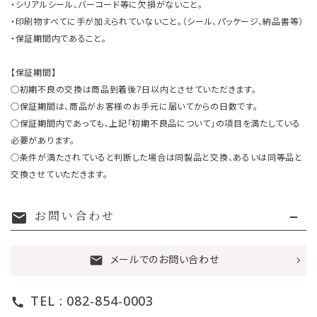
・シリアルシール、バーコード等に欠損がないこと。
・印刷物すべてに手が加えられていないこと。（シール、パッケージ、納品書等）
・保証期間内であること。
【保証期間】
○初期不良の交換は商品到着後7日以内とさせていただきます。
○保証期間は、商品がお客様のお手元に届いてからの日数です。
○保証期間内であっても、上記「初期不良品について」の項目を満たしている
必要があります。
○条件が満たされていると判断した場合は同製品と交換、あるいは同等品と
交換させていただきます。
お問い合わせ
mail
メールでのお問い合わせ
mail
TEL : 082-854-0003
call