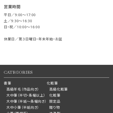
営業時間
平日／9:00〜17:00
土／9:30〜16:30
日・祝／10:00〜16:00
休業日／第３日曜日・年末年始・お盆
CATEGORIES
書筆
化粧筆
高級羊毛（作品向き）
高級化粧筆
大中筆（半切・条幅以上）
化粧筆
大中筆（半紙～条幅向き）
限定品
大中小筆（半紙向き）
贈り物