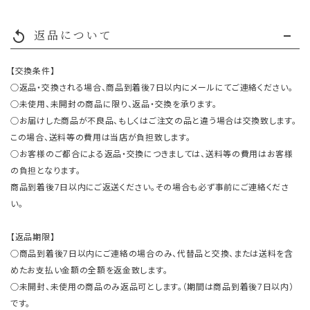
返品について
replay
【交換条件】
○返品・交換される場合、商品到着後7日以内にメールにてご連絡ください。
○未使用、未開封の商品に限り、返品・交換を承ります。
○お届けした商品が不良品、もしくはご注文の品と違う場合は交換致します。
この場合、送料等の費用は当店が負担致します。
○お客様のご都合による返品・交換につきましては、送料等の費用はお客様
の負担となります。
商品到着後7日以内にご返送ください。その場合も必ず事前にご連絡くださ
い。
【返品期限】
○商品到着後7日以内にご連絡の場合のみ、代替品と交換、または送料を含
めたお支払い金額の全額を返金致します。
○未開封、未使用の商品のみ返品可とします。（期間は商品到着後7日以内）
です。