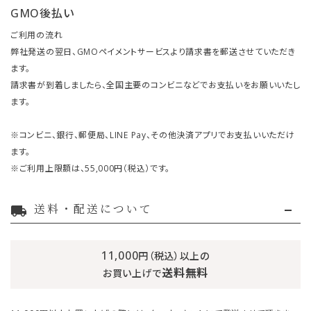
GMO後払い
ご利用の流れ
弊社発送の翌日、GMOペイメントサービスより請求書を郵送させていただき
ます。
請求書が到着しましたら、全国主要のコンビニなどでお支払いをお願いいたし
ます。
※コンビニ、銀行、郵便局、LINE Pay、その他決済アプリでお支払いいただけ
ます。
※ご利用上限額は、55,000円（税込）です。
送料・配送について
local_shipping
11,000
円（税込）以上の
送料無料
お買い上げで