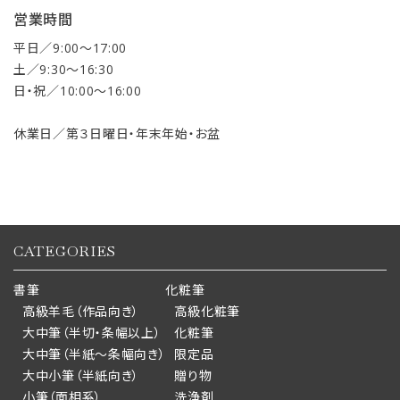
営業時間
平日／9:00〜17:00
土／9:30〜16:30
日・祝／10:00〜16:00
休業日／第３日曜日・年末年始・お盆
CATEGORIES
書筆
化粧筆
高級羊毛（作品向き）
高級化粧筆
大中筆（半切・条幅以上）
化粧筆
大中筆（半紙～条幅向き）
限定品
大中小筆（半紙向き）
贈り物
小筆（面相系）
洗浄剤