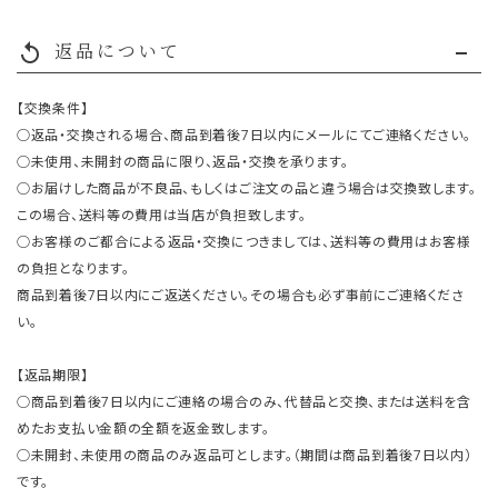
返品について
replay
【交換条件】
○返品・交換される場合、商品到着後7日以内にメールにてご連絡ください。
○未使用、未開封の商品に限り、返品・交換を承ります。
○お届けした商品が不良品、もしくはご注文の品と違う場合は交換致します。
この場合、送料等の費用は当店が負担致します。
○お客様のご都合による返品・交換につきましては、送料等の費用はお客様
の負担となります。
商品到着後7日以内にご返送ください。その場合も必ず事前にご連絡くださ
い。
【返品期限】
○商品到着後7日以内にご連絡の場合のみ、代替品と交換、または送料を含
めたお支払い金額の全額を返金致します。
○未開封、未使用の商品のみ返品可とします。（期間は商品到着後7日以内）
です。