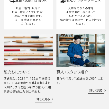
返品・交換7日間OK
安心アフターサービス
検索する
お届け後7日以内に
大切なあなたの筆を
お申し付けいただければ、
より快適に、
長く使って
返品・交換を承ります。
いただけるように、
※一部除外の商品も
仿古堂では修理サービスを行って
ございます。
います。
私たちについて
職人・スタッフ紹介
仿古堂は、2024年、125周年を迎え
日々の作業、作業風景をご紹介しま
ます。 日本の伝統・文化【大和心】を
す。
大切に、次代を担う筆作り職人と、書
詳しく見る
家達の育成に力を注ぎます。
詳しく見る