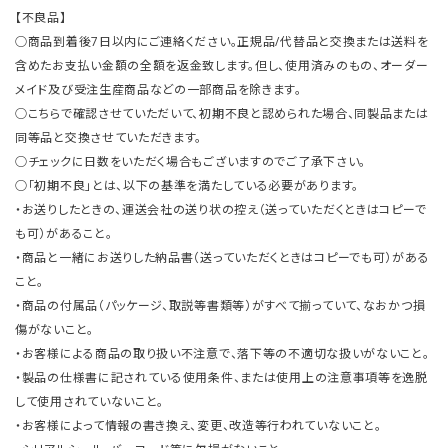
【不良品】
○商品到着後7日以内にご連絡ください。正規品/代替品と交換または送料を
含めたお支払い金額の全額を返金致します。但し、使用済みのもの、オーダー
メイド及び受注生産商品などの一部商品を除きます。
○こちらで確認させていただいて、初期不良と認められた場合、同製品または
同等品と交換させていただきます。
○チェックに日数をいただく場合もございますのでご了承下さい。
○「初期不良」とは、以下の基準を満たしている必要があります。
・お送りしたときの、運送会社の送り状の控え（送っていただくときはコピーで
も可）があること。
・商品と一緒にお送りした納品書（送っていただくときはコピーでも可）がある
こと。
・商品の付属品（パッケージ、取説等書類等）がすべて揃っていて、なおかつ損
傷がないこと。
・お客様による商品の取り扱い不注意で、落下等の不適切な扱いがないこと。
・製品の仕様書に記されている使用条件、または使用上の注意事項等を逸脱
して使用されていないこと。
・お客様によって情報の書き換え、変更、改造等行われていないこと。