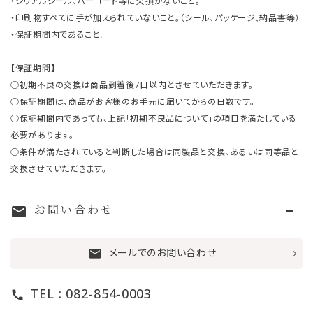
・シリアルシール、バーコード等に欠損がないこと。
・印刷物すべてに手が加えられていないこと。（シール、パッケージ、納品書等）
・保証期間内であること。
【保証期間】
○初期不良の交換は商品到着後7日以内とさせていただきます。
○保証期間は、商品がお客様のお手元に届いてからの日数です。
○保証期間内であっても、上記「初期不良品について」の項目を満たしている
必要があります。
○条件が満たされていると判断した場合は同製品と交換、あるいは同等品と
交換させていただきます。
お問い合わせ
mail
メールでのお問い合わせ
mail
TEL : 082-854-0003
call