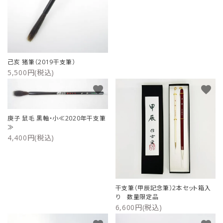
ご利用ガイド
プライバシーポリシー
己亥 猪筆（2019干支筆）
特定商取引法について
5,500円(税込)
favorite
favorite
お問い合わせ
庚子 鼠毛 黒軸・小≪2020年干支筆
≫
4,400円(税込)
干支筆（甲辰記念筆）2本セット箱入
り 数量限定品
6,600円(税込)