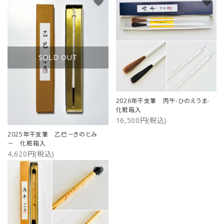
favorite
favorite
SOLD OUT
2026年干支筆 丙午-ひのえうま-
化粧箱入
16,500円(税込)
2025年干支筆 乙巳－きのとみ
－ 化粧箱入
4,620円(税込)
favorite