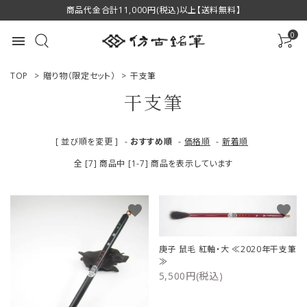
商品代金合計11,000円(税込)以上【送料無料】
0
menu
TOP
>
贈り物（限定セット）
>
干支筆
干支筆
ACCOUNT MENU
[ 並び順を変更 ]
-
おすすめ順
-
価格順
-
新着順
ようこそ ゲスト 様
全 [7] 商品中 [1-7] 商品を表示しています
ログイン
新規会員登録
favorite
favorite
商品一覧
庚子 鼠毛 紅軸・大 ≪2020年干支筆
用途で選ぶ
≫
5,500円(税込)
私たちについて