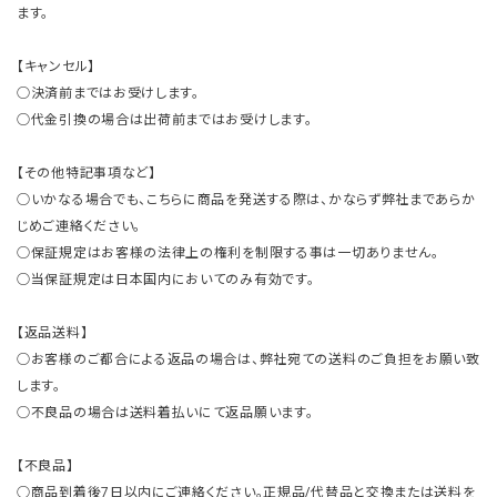
ます。
【キャンセル】
○決済前まではお受けします。
○代金引換の場合は出荷前まではお受けします。
【その他特記事項など】
○いかなる場合でも、こちらに商品を発送する際は、かならず弊社まであらか
じめご連絡ください。
○保証規定はお客様の法律上の権利を制限する事は一切ありません。
○当保証規定は日本国内においてのみ有効です。
【返品送料】
○お客様のご都合による返品の場合は、弊社宛ての送料のご負担をお願い致
します。
○不良品の場合は送料着払いにて返品願います。
【不良品】
○商品到着後7日以内にご連絡ください。正規品/代替品と交換または送料を