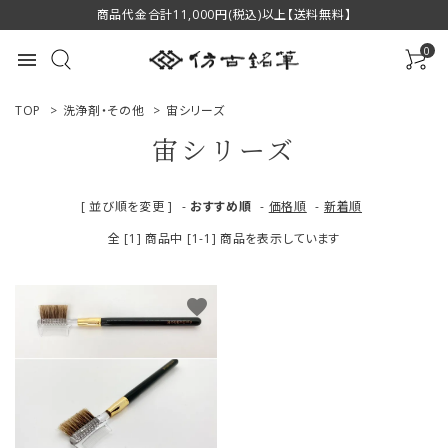
商品代金合計11,000円(税込)以上【送料無料】
0
menu
TOP
>
洗浄剤・その他
>
宙シリーズ
宙シリーズ
ACCOUNT MENU
[ 並び順を変更 ]
-
おすすめ順
-
価格順
-
新着順
ようこそ ゲスト 様
全 [1] 商品中 [1-1] 商品を表示しています
ログイン
新規会員登録
favorite
商品一覧
用途で選ぶ
私たちについて