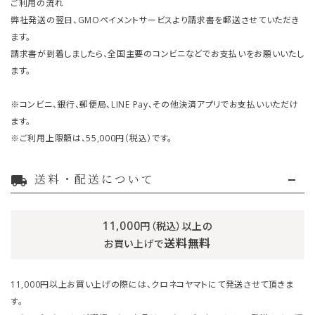
ご利用の流れ
弊社発送の翌日、GMOペイメントサービスより請求書を郵送させていただき
ます。
請求書が到着しましたら、全国主要のコンビニなどでお支払いをお願いいたし
ます。
※コンビニ、銀行、郵便局、LINE Pay、その他決済アプリでお支払いいただけ
ます。
※ご利用上限額は、55,000円（税込）です。
送料・配送について
local_shipping
11,000
円（税込）以上の
送料無料
お買い上げで
11,000円以上お買い上げの際には、クロネコヤマトにて発送させて頂きま
す。