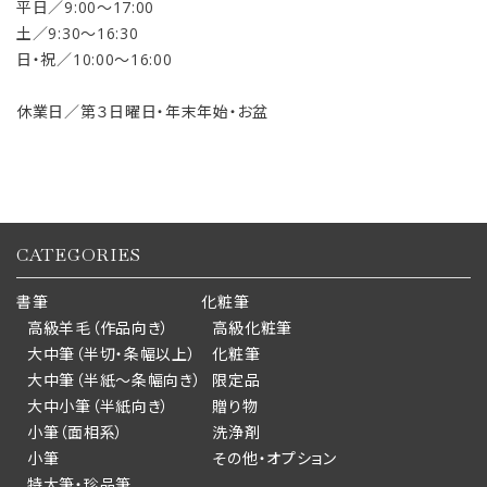
平日／9:00〜17:00
土／9:30〜16:30
日・祝／10:00〜16:00
休業日／第３日曜日・年末年始・お盆
CATEGORIES
書筆
化粧筆
高級羊毛（作品向き）
高級化粧筆
大中筆（半切・条幅以上）
化粧筆
大中筆（半紙～条幅向き）
限定品
大中小筆（半紙向き）
贈り物
小筆（面相系）
洗浄剤
小筆
その他・オプション
特大筆・珍品筆