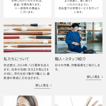
お申し付けいただければ、
より快適に、
長く使って
返品・交換を承ります。
いただけるように、
※一部除外の商品も
仿古堂では修理サービスを行って
ございます。
います。
私たちについて
職人・スタッフ紹介
仿古堂は、2024年、125周年を迎え
日々の作業、作業風景をご紹介しま
ます。 日本の伝統・文化【大和心】を
す。
大切に、次代を担う筆作り職人と、書
詳しく見る
家達の育成に力を注ぎます。
詳しく見る