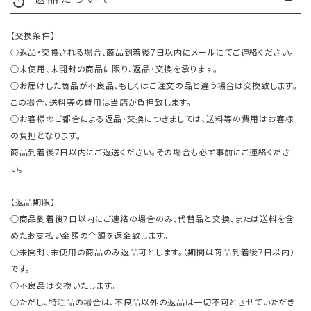
replay
【交換条件】
○返品・交換される場合、商品到着後7日以内にメールにてご連絡ください。
○未使用、未開封の商品に限り、返品・交換を承ります。
○お届けした商品が不良品、もしくはご注文の品と違う場合は交換致します。
この場合、送料等の費用は当店が負担致します。
○お客様のご都合による返品・交換につきましては、送料等の費用はお客様
の負担となります。
商品到着後7日以内にご返送ください。その場合も必ず事前にご連絡くださ
い。
【返品期限】
○商品到着後7日以内にご連絡の場合のみ、代替品と交換、または送料を含
めたお支払い金額の全額を返金致します。
○未開封、未使用の商品のみ返品可とします。（期間は商品到着後7日以内）
です。
○不良品は交換いたします。
○ただし、特注品の場合は、不良品以外の返品は一切不可とさせていただき