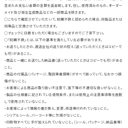
含めたお支払い金額の全額を返金致します。但し、使用済みのもの、オーダー
メイド及び受注生産商品などの一部商品を除きます。
○こちらで確認させていただいて、初期不良と認められた場合、同製品または
同等品と交換させていただきます。
○チェックに日数をいただく場合もございますのでご了承下さい。
○「初期不良」とは、以下の基準を満たしている必要があります。
・お送りしたときの、運送会社の送り状の控え（送っていただくときはコピーで
も可）があること。
・商品と一緒にお送りした納品書（送っていただくときはコピーでも可）がある
こと。
・商品の付属品（パッケージ、取説等書類等）がすべて揃っていて、なおかつ損
傷がないこと。
・お客様による商品の取り扱い不注意で、落下等の不適切な扱いがないこと。
・製品の仕様書に記されている使用条件、または使用上の注意事項等を逸脱
して使用されていないこと。
・お客様によって情報の書き換え、変更、改造等行われていないこと。
・シリアルシール、バーコード等に欠損がないこと。
・印刷物すべてに手が加えられていないこと。（シール、パッケージ、納品書等）