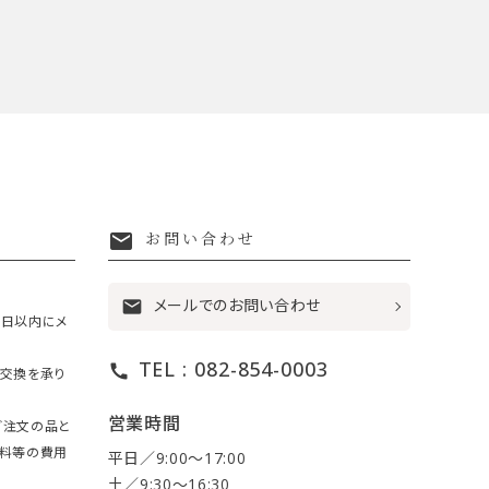
mail
お問い合わせ
メールでのお問い合わせ
mail
7日以内にメ
TEL : 082-854-0003
call
・交換を承り
営業時間
ご注文の品と
送料等の費用
平日／9:00〜17:00
土／9:30〜16:30