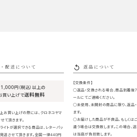
replay
・配送について
返品について
【交換条件】
11,000
円（税込）以上の
○返品・交換される場合、商品到着後
送料無料
お買い上げで
ールにてご連絡ください。
○未使用、未開封の商品に限り、返品
ます。
円以上お買い上げの際には、クロネコヤマ
○お届けした商品が不良品、もしくは
せて頂きます。
違う場合は交換致します。この場合、
ライトが選択できる商品は、レターパッ
は当店が負担致します。
発送させて頂きます。全国一律440円