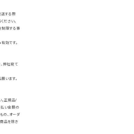
発送する際
ください。
を制限する事
有効です。
、弊社宛て
願います。
。正規品/
支払い金額の
もの、オーダ
商品を除き