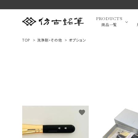
PRODUCTS
商品一覧
TOP
>
洗浄剤・その他
>
オプション
高級羊毛
ACCOUNT MENU
ようこそ ゲスト 様
小筆（面相
ログイン
新規会員登録
画筆・絵
商品一覧
favorite
用途で選ぶ
高級化粧
私たちについて