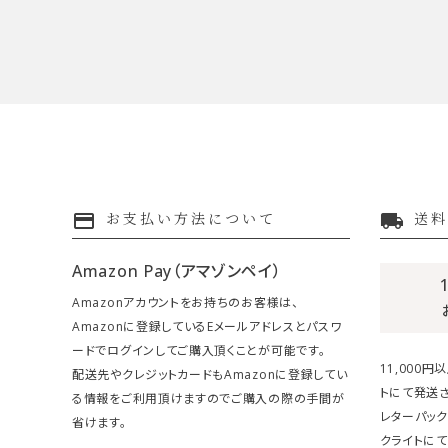
payment
local_shipping
お支払い方法について
送料
Amazon Pay（アマゾンペイ）
Amazonアカウントをお持ちのお客様は、
Amazonに登録しているEメールアドレスとパスワ
ードでログインしてご購入頂くことが可能です。
11,000
配送先やクレジットカードもAmazonに登録してい
トにて発送さ
る情報をご利用頂けますのでご購入の際の手間が
レターパック
省けます。
クライトにて