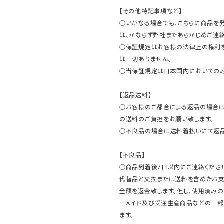
【その他特記事項など】
○いかなる場合でも、こちらに商品を
は、かならず弊社まであらかじめご連絡
○保証規定はお客様の法律上の権利
は一切ありません。
○当保証規定は日本国内においてのみ
【返品送料】
○お客様のご都合による返品の場合は
の送料のご負担をお願い致します。
○不良品の場合は送料着払いにて返品
【不良品】
○商品到着後7日以内にご連絡ください
代替品と交換または送料を含めたお
全額を返金致します。但し、使用済みの
ーメイド及び受注生産商品などの一部
ます。