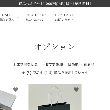
商品代金合計11,000円(税込)以上【送料無料】
USES
ABOUT US
CONTACT
用途で選ぶ
私たちについて
お問い合わせ
オプション
大中筆（半切・条幅以
かな
漢字
（作品向き）
上）
写経・御朱印
画筆・絵てがみ
系）
小筆
[ 並び順を変更 ]
-
おすすめ順
-
価格順
-
新着順
全 [3] 商品中 [1-3] 商品を表示しています
贈り物（限定セット）
洗浄剤・その他
てがみ
限定品・セット品
favorite
favorite
フェイスブラシ
チークブラシ
筆
化粧筆