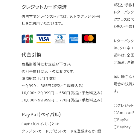
（税込・手数
クレジットカード決済
レターパッ
仿古堂オンラインストアでは、以下のクレジット会
クプラスにて
社をご利用いただけます。
（税込・手数
レターパッ
は、クロネコ
代金引換
送料は、全国
北海道、沖縄は
商品到着時にお支払い下さい。
代引手数料は以下のとおりです。
誠に勝手な
決済総額 代引手数料
場合の決済
～9,999 … 385円（税込・手数料込み）
す。
10,000～29,999円 … 550円（税込・手数料込み）
30,000～99,999円 … 770円（税込・手数料込み）
○クレジッ
○Amazon
PayPal（ペイパル）
○PayPal
PayPal（ペイパル）とは
○PayPay
クレジットカード、デビットカードを登録するか、銀