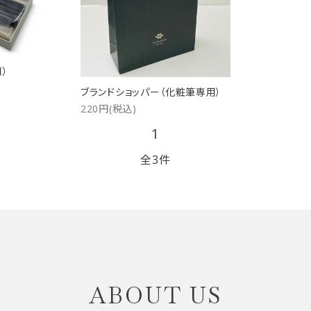
リップブラシ
贈り物（限定セット）
オプション・その他
洗顔ブラシ
）
ブランドショッパー（化粧筆専用）
220円(税込)
1
全3件
close
ABOUT US