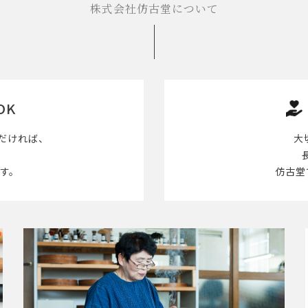
株式会社仿古堂について
OK
だければ、
大
す。
仿古堂