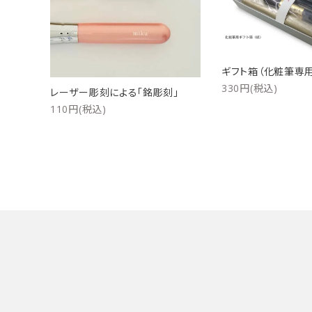
洗浄剤
ご利用ガイド
プライバシーポリシー
ギフト箱（化粧筆専用
330円(税込)
レーザー彫刻による「銘彫刻」
特定商取引法について
110円(税込)
お問い合わせ
キーワード
カテゴリー