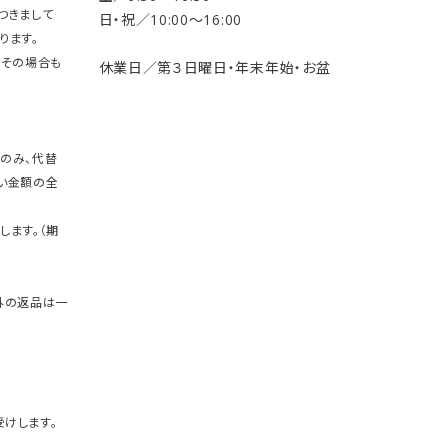
つきまして
日・祝／10:00〜16:00
ります。
。その場合も
休業日／第３日曜日・年末年始・お盆
のみ、代替
い金額の全
します。（期
外の返品は一
けします。