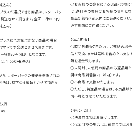
○お客様のご都合による返品・交換に
料込み）
は、送料等の費用はお客様の負担とな
クプラスが選択できる商品は、レターパッ
商品到着後7日以内にご返送ください
発送させて頂きます。全国一律605円
必ず事前にご連絡ください。
料込み）
【返品期限】
クプラスにて対応できない商品の場合
○商品到着後7日以内にご連絡の場合
ヤマトでの発送とさせて頂きます。
品と交換、または送料を含めたお支払
一律990円(税込)となります。
額を返金致します。
、1,650円(税込)
○未開封、未使用の商品のみ返品可と
間は商品到着後7日以内）です。
がら、レターパックの発送を選択された
○不良品は交換いたします。
方法は、以下の４種類とさせて頂きま
○ただし、特注品の場合は、不良品以
切不可とさせていただきます。
ト決済
【キャンセル】
Pay
○決済前まではお受けします。
○代金引換の場合は出荷前まではお受