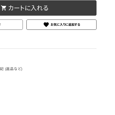
カートに入れる
shopping_cart
ケース
洗浄剤・その他
favorite
せ
 (返品など)