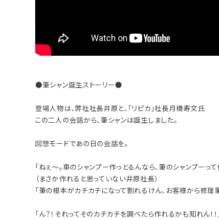
●筆シャン誕生ストーリー●
登場人物は、弊社社長井原と、「リピカ」社長月橋寿文氏
この二人の会話から、筆シャンは誕生しました。
回想モードであの日の会話を。
「ねぇ～。車のシャンプー作っとるんなら、筆のシャンプーって
（まさか作れると思っていない井原社長）
「筆の根本がカチカチになって割れるけん、お客様から修理筆
「ん？！それってそのカチカチを調べたら作れるかも知れん！！」