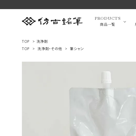
PRODUCTS
商品一覧
TOP
>
洗浄剤
TOP
>
洗浄剤・その他
>
筆シャン
高級羊毛
ACCOUNT MENU
ようこそ ゲスト 様
小筆（面相
ログイン
新規会員登録
画筆・絵
商品一覧
用途で選ぶ
高級化粧
私たちについて