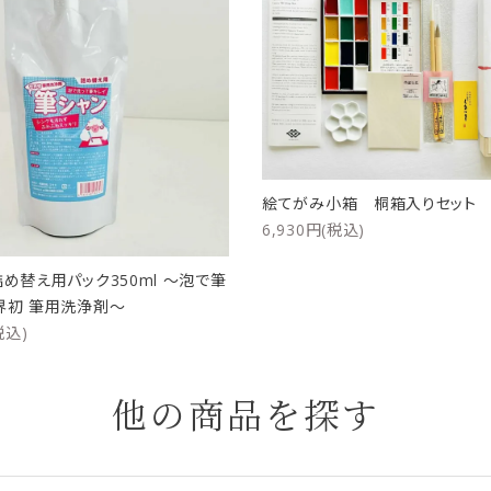
絵てがみ小箱 桐箱入りセッ
6,930円(税込)
詰め替え用パック350ml ～泡で筆
界初 筆用洗浄剤～
税込)
他の商品を探す