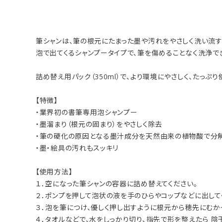
筆シャンは、筆の根元にたまった墨や汚れをやさしく洗い流す
泡で出てくるシャンプータイプで、筆を傷めることなく洗浄で
詰め替え用パック（350ml）で、より環境にやさしく、たっぷ
【特徴】
・業界初の書筆専用泡シャンプー
・墨溜まり（根元の固まり）をやさしく除去
・筆の硬化の原因となる墨汁成分を天然由来の植物酸で分
・墨・絵具の汚れもスッキリ
【使用方法】
１．空になった筆シャンの容器に詰め替えてください。
２．ポンプを押して泡状の液を手のひらやコップなどに出して
３．泡を筆につけ、優しく押し出すように根元から穂先にむかっ
４．タオルなどで、水をしっかり切り、指先で形を整えたら 陰