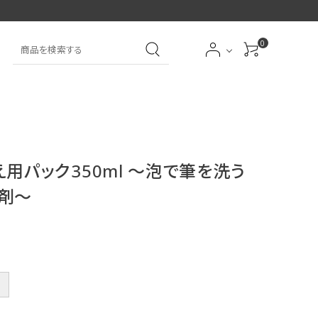
0
大中筆（半紙～条幅向
詩文書
実用書
大中小筆（半紙向き）
き）
用パック350ml ～泡で筆を洗う
前衛
大字
特大筆・珍品筆
学童用（初心者用）
剤～
洗浄剤
オプション・その他
＋
アイシャドーブラシ
アイブローブラシ
限定品
贈り物