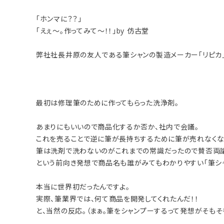
「ホンマに？？」
「えぇ～。作ってみて～！！」by 仿古堂
弊社社長井原の友人である筆シャンの製造メーカー「リピカ
最初は修理筆のために作ってもらった洗浄剤。
あまりにもいいので商品化するか否か、社内で会議。
これを売ることで逆に筆が長持ちするために筆が売れなくな
筆は洗剤で洗わないのがこれまでの常識だったので賛否両論
という前向き発想で商品名も誰がみてもわかりやすい「筆シ
本当に世界初だったんですよ。
実際、筆業界では、何て商品を開発してくれたんだ！！
と、当然の反応。（まぁ。筆をシャンプーするって発想がそもそ