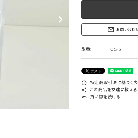
リップブラシ
贈り物（限定セット）
オプション・その他
洗顔ブラシ
mail_outline
お問い合わ
型番:
GG-5
特定商取引法に基づく表記
error_outline
この商品を友達に教える
share
買い物を続ける
undo