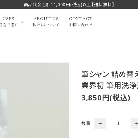
商品代金合計11,000円(税込)以上【送料無料】
USES
ABOUT US
CONTACT
用途で選ぶ
私たちについて
お問い合わせ
大中筆（半切・条幅以
かな
漢字
（作品向き）
上）
筆シャン 詰め替え
写経・御朱印
画筆・絵てがみ
系）
小筆
業界初 筆用洗浄
贈り物（限定セット）
洗浄剤・その他
てがみ
限定品・セット品
3,850円(税込)
数量
－
フェイスブラシ
チークブラシ
筆
化粧筆