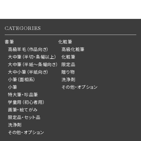
CATEGORIES
書筆
化粧筆
高級羊毛（作品向き）
高級化粧筆
大中筆（半切・条幅以上）
化粧筆
大中筆（半紙～条幅向き）
限定品
大中小筆（半紙向き）
贈り物
小筆（面相系）
洗浄剤
小筆
その他・オプション
特大筆・珍品筆
学童用（初心者用）
画筆・絵てがみ
限定品・セット品
洗浄剤
その他・オプション