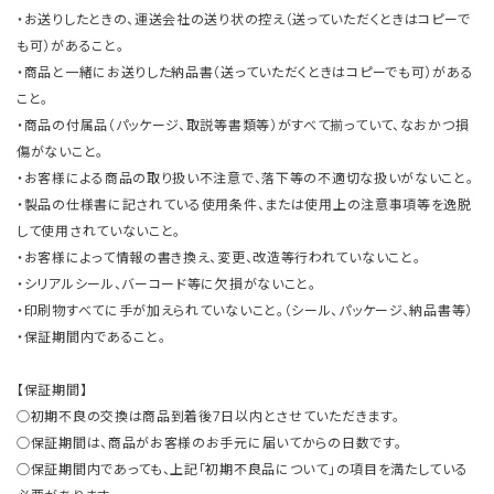
・お送りしたときの、運送会社の送り状の控え（送っていただくときはコピーで
も可）があること。
・商品と一緒にお送りした納品書（送っていただくときはコピーでも可）がある
こと。
・商品の付属品（パッケージ、取説等書類等）がすべて揃っていて、なおかつ損
傷がないこと。
・お客様による商品の取り扱い不注意で、落下等の不適切な扱いがないこと。
・製品の仕様書に記されている使用条件、または使用上の注意事項等を逸脱
して使用されていないこと。
・お客様によって情報の書き換え、変更、改造等行われていないこと。
・シリアルシール、バーコード等に欠損がないこと。
・印刷物すべてに手が加えられていないこと。（シール、パッケージ、納品書等）
・保証期間内であること。
【保証期間】
○初期不良の交換は商品到着後7日以内とさせていただきます。
○保証期間は、商品がお客様のお手元に届いてからの日数です。
○保証期間内であっても、上記「初期不良品について」の項目を満たしている