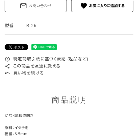
mail_outline
favorite
お問い合わせ
型番:
B-26
特定商取引法に基づく表記 (返品など)
error_outline
この商品を友達に教える
share
買い物を続ける
undo
商品説明
かな・調和体向き
原料：イタチ毛
穂径：6.5mm