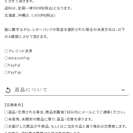
とさせて頂きます。
送料は、全国一律990円(税込)となります。
北海道、沖縄は、1,650円(税込)
誠に勝手ながら、レターパックの発送を選択された場合の決済方法は、以下
の４種類とさせて頂きます。
○クレジット決済
○AmazonPay
○PayPal
○PayPay
返品について
replay
【交換条件】
○返品・交換される場合、商品到着後7日以内にメールにてご連絡ください。
○未使用、未開封の商品に限り、返品・交換を承ります。
○お届けした商品が不良品、もしくはご注文の品と違う場合は交換致します。