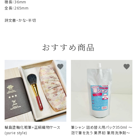
穂長：36mm
全長：265mm
詩文書・かな・半切
おすすめ商品
favorite
favorite
輪島塗軸化粧筆+正絹織物ケース
筆シャン 詰め替え用パック350ml ～
(yurie style)
泡で筆を洗う 業界初 筆用洗浄剤～