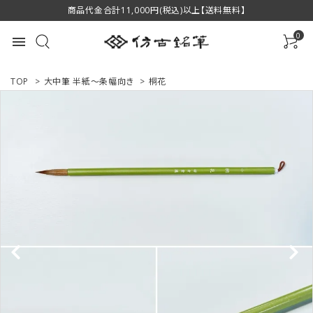
商品代金合計11,000円(税込)以上【送料無料】
0
menu
TOP
>
大中筆 半紙～条幅向き
>
桐花
ACCOUNT MENU
ようこそ ゲスト 様
ログイン
新規会員登録
商品一覧
用途で選ぶ
私たちについて