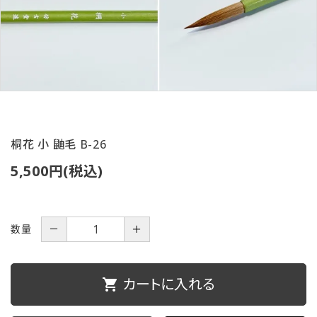
ご利用ガイド
プライバシーポリシー
特定商取引法について
お問い合わせ
桐花 小 鼬毛 B-26
5,500円(税込)
数量
－
＋
カートに入れる
shopping_cart