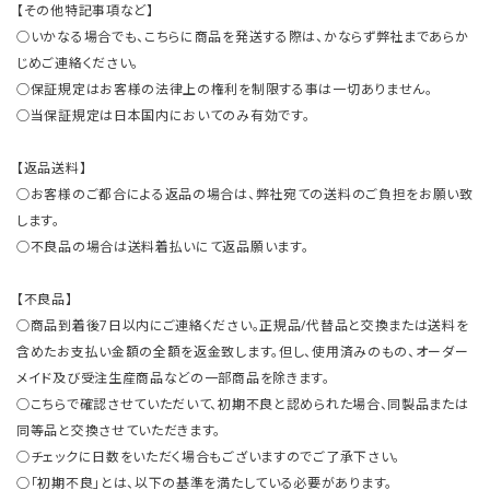
【その他特記事項など】
○いかなる場合でも、こちらに商品を発送する際は、かならず弊社まであらか
じめご連絡ください。
○保証規定はお客様の法律上の権利を制限する事は一切ありません。
○当保証規定は日本国内においてのみ有効です。
【返品送料】
○お客様のご都合による返品の場合は、弊社宛ての送料のご負担をお願い致
します。
○不良品の場合は送料着払いにて返品願います。
【不良品】
○商品到着後7日以内にご連絡ください。正規品/代替品と交換または送料を
含めたお支払い金額の全額を返金致します。但し、使用済みのもの、オーダー
メイド及び受注生産商品などの一部商品を除きます。
○こちらで確認させていただいて、初期不良と認められた場合、同製品または
同等品と交換させていただきます。
○チェックに日数をいただく場合もございますのでご了承下さい。
○「初期不良」とは、以下の基準を満たしている必要があります。