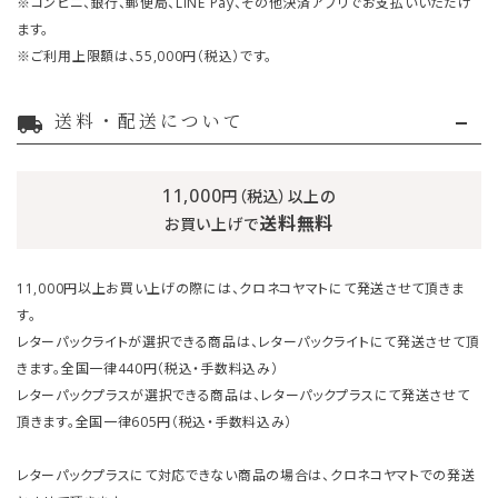
※コンビニ、銀行、郵便局、LINE Pay、その他決済アプリでお支払いいただけ
ます。
※ご利用上限額は、55,000円（税込）です。
送料・配送について
local_shipping
11,000
円（税込）以上の
送料無料
お買い上げで
11,000円以上お買い上げの際には、クロネコヤマトにて発送させて頂きま
す。
レターパックライトが選択できる商品は、レターパックライトにて発送させて頂
きます。全国一律440円（税込・手数料込み）
レターパックプラスが選択できる商品は、レターパックプラスにて発送させて
頂きます。全国一律605円（税込・手数料込み）
レターパックプラスにて対応できない商品の場合は、クロネコヤマトでの発送