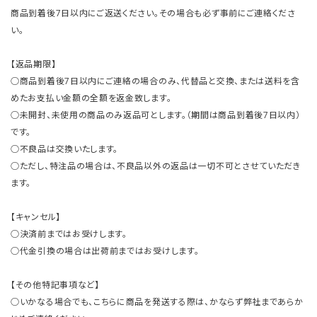
商品到着後7日以内にご返送ください。その場合も必ず事前にご連絡くださ
い。
【返品期限】
○商品到着後7日以内にご連絡の場合のみ、代替品と交換、または送料を含
めたお支払い金額の全額を返金致します。
○未開封、未使用の商品のみ返品可とします。（期間は商品到着後7日以内）
です。
○不良品は交換いたします。
○ただし、特注品の場合は、不良品以外の返品は一切不可とさせていただき
ます。
【キャンセル】
○決済前まではお受けします。
○代金引換の場合は出荷前まではお受けします。
【その他特記事項など】
○いかなる場合でも、こちらに商品を発送する際は、かならず弊社まであらか