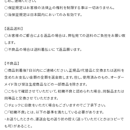
じめご連絡ください。
○保証規定はお客様の法律上の権利を制限する事は一切ありません。
○当保証規定は日本国内においてのみ有効です。
【返品送料】
○お客様のご都合による返品の場合は、弊社宛ての送料のご負担をお願い致
します。
○不良品の場合は送料着払いにて返品願います。
【不良品】
○商品到着後7日以内にご連絡ください。正規品/代替品と交換または送料を
含めたお支払い金額の全額を返金致します。但し、使用済みのもの、オーダー
メイド及び受注生産商品などの一部商品を除きます。
○こちらで確認させていただいて、初期不良と認められた場合、同製品または
同等品と交換させていただきます。
○チェックに日数をいただく場合もございますのでご了承下さい。
○「初期不良」とは、以下の基準を満たしている必要があります。
・お送りしたときの、運送会社の送り状の控え（送っていただくときはコピーで
も可）があること。