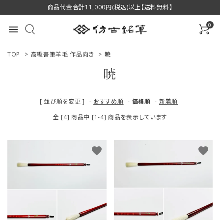
商品代金合計11,000円(税込)以上【送料無料】
0
menu
TOP
>
高級書筆羊毛 作品向き
>
暁
暁
ACCOUNT MENU
[ 並び順を変更 ]
-
おすすめ順
-
価格順
-
新着順
ようこそ ゲスト 様
全 [4] 商品中 [1-4] 商品を表示しています
ログイン
新規会員登録
favorite
favorite
商品一覧
用途で選ぶ
私たちについて