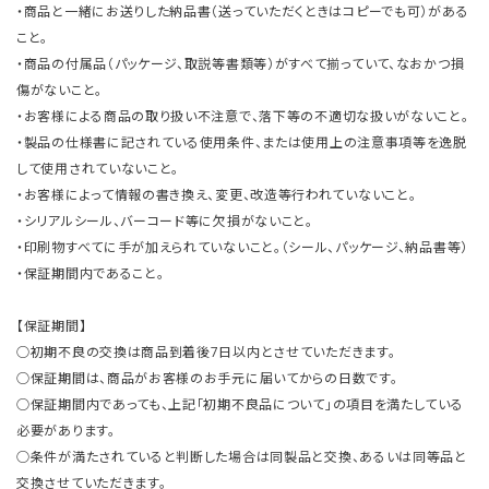
・商品と一緒にお送りした納品書（送っていただくときはコピーでも可）がある
こと。
・商品の付属品（パッケージ、取説等書類等）がすべて揃っていて、なおかつ損
傷がないこと。
・お客様による商品の取り扱い不注意で、落下等の不適切な扱いがないこと。
・製品の仕様書に記されている使用条件、または使用上の注意事項等を逸脱
して使用されていないこと。
・お客様によって情報の書き換え、変更、改造等行われていないこと。
・シリアルシール、バーコード等に欠損がないこと。
・印刷物すべてに手が加えられていないこと。（シール、パッケージ、納品書等）
・保証期間内であること。
【保証期間】
○初期不良の交換は商品到着後7日以内とさせていただきます。
○保証期間は、商品がお客様のお手元に届いてからの日数です。
○保証期間内であっても、上記「初期不良品について」の項目を満たしている
必要があります。
○条件が満たされていると判断した場合は同製品と交換、あるいは同等品と
交換させていただきます。