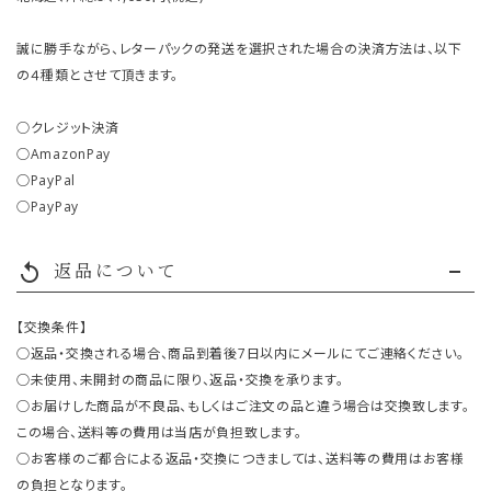
誠に勝手ながら、レターパックの発送を選択された場合の決済方法は、以下
の４種類とさせて頂きます。
○クレジット決済
○AmazonPay
○PayPal
○PayPay
返品について
replay
【交換条件】
○返品・交換される場合、商品到着後7日以内にメールにてご連絡ください。
○未使用、未開封の商品に限り、返品・交換を承ります。
○お届けした商品が不良品、もしくはご注文の品と違う場合は交換致します。
この場合、送料等の費用は当店が負担致します。
○お客様のご都合による返品・交換につきましては、送料等の費用はお客様
の負担となります。