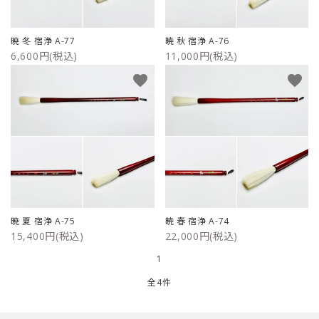
ご利用ガイド
暁 冬 宿浄 A-77
暁 秋 宿浄 A-76
6,600円(税込)
11,000円(税込)
プライバシーポリシー
favorite
favorite
特定商取引法について
お問い合わせ
暁 夏 宿浄 A-75
暁 春 宿浄 A-74
15,400円(税込)
22,000円(税込)
1
全4件