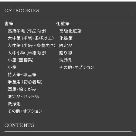
CATEGORIES
書筆
化粧筆
高級羊毛（作品向き）
高級化粧筆
大中筆（半切・条幅以上）
化粧筆
大中筆（半紙～条幅向き）
限定品
大中小筆（半紙向き）
贈り物
小筆（面相系）
洗浄剤
小筆
その他・オプション
特大筆・珍品筆
学童用（初心者用）
画筆・絵てがみ
限定品・セット品
洗浄剤
その他・オプション
CONTENTS