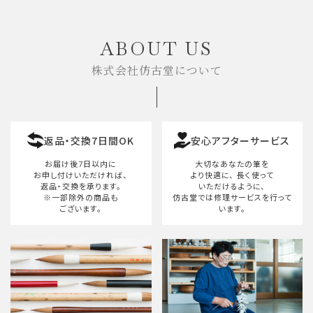
キーワード
ABOUT US
株式会社仿古堂について
カテゴリー
返品・交換7日間OK
安心アフターサービス
検索する
お届け後7日以内に
大切なあなたの筆を
お申し付けいただければ、
より快適に、
長く使って
返品・交換を承ります。
いただけるように、
※一部除外の商品も
仿古堂では修理サービスを行って
ございます。
います。