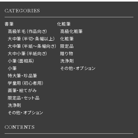
CATEGORIES
書筆
化粧筆
高級羊毛（作品向き）
高級化粧筆
大中筆（半切・条幅以上）
化粧筆
大中筆（半紙～条幅向き）
限定品
大中小筆（半紙向き）
贈り物
小筆（面相系）
洗浄剤
小筆
その他・オプション
特大筆・珍品筆
学童用（初心者用）
画筆・絵てがみ
限定品・セット品
洗浄剤
その他・オプション
CONTENTS