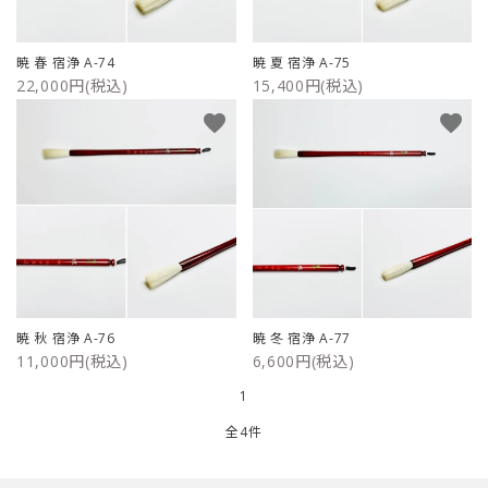
ご利用ガイド
暁 春 宿浄 A-74
暁 夏 宿浄 A-75
22,000円(税込)
15,400円(税込)
プライバシーポリシー
favorite
favorite
特定商取引法について
お問い合わせ
暁 秋 宿浄 A-76
暁 冬 宿浄 A-77
11,000円(税込)
6,600円(税込)
1
全4件