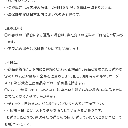
じめご連絡ください。
○保証規定はお客様の法律上の権利を制限する事は一切ありません。
○当保証規定は日本国内においてのみ有効です。
【返品送料】
○お客様のご都合による返品の場合は、弊社宛ての送料のご負担をお願い致
します。
○不良品の場合は送料着払いにて返品願います。
【不良品】
○商品到着後7日以内にご連絡ください。正規品/代替品と交換または送料を
含めたお支払い金額の全額を返金致します。但し、使用済みのもの、オーダー
メイド及び受注生産商品などの一部商品を除きます。
○こちらで確認させていただいて、初期不良と認められた場合、同製品または
同等品と交換させていただきます。
○チェックに日数をいただく場合もございますのでご了承下さい。
○「初期不良」とは、以下の基準を満たしている必要があります。
・お送りしたときの、運送会社の送り状の控え（送っていただくときはコピーで
も可）があること。