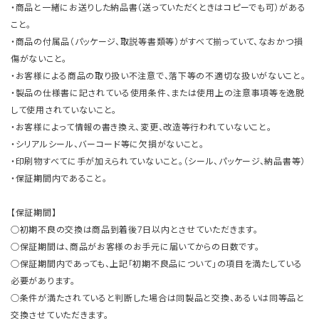
・商品と一緒にお送りした納品書（送っていただくときはコピーでも可）がある
こと。
・商品の付属品（パッケージ、取説等書類等）がすべて揃っていて、なおかつ損
傷がないこと。
・お客様による商品の取り扱い不注意で、落下等の不適切な扱いがないこと。
・製品の仕様書に記されている使用条件、または使用上の注意事項等を逸脱
して使用されていないこと。
・お客様によって情報の書き換え、変更、改造等行われていないこと。
・シリアルシール、バーコード等に欠損がないこと。
・印刷物すべてに手が加えられていないこと。（シール、パッケージ、納品書等）
・保証期間内であること。
【保証期間】
○初期不良の交換は商品到着後7日以内とさせていただきます。
○保証期間は、商品がお客様のお手元に届いてからの日数です。
○保証期間内であっても、上記「初期不良品について」の項目を満たしている
必要があります。
○条件が満たされていると判断した場合は同製品と交換、あるいは同等品と
交換させていただきます。