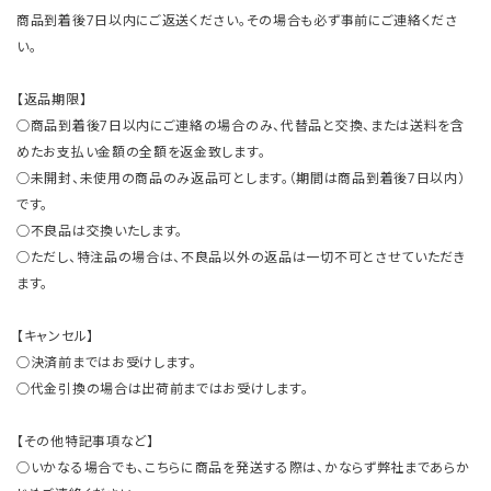
商品到着後7日以内にご返送ください。その場合も必ず事前にご連絡くださ
い。
【返品期限】
○商品到着後7日以内にご連絡の場合のみ、代替品と交換、または送料を含
めたお支払い金額の全額を返金致します。
○未開封、未使用の商品のみ返品可とします。（期間は商品到着後7日以内）
です。
○不良品は交換いたします。
○ただし、特注品の場合は、不良品以外の返品は一切不可とさせていただき
ます。
【キャンセル】
○決済前まではお受けします。
○代金引換の場合は出荷前まではお受けします。
【その他特記事項など】
○いかなる場合でも、こちらに商品を発送する際は、かならず弊社まであらか