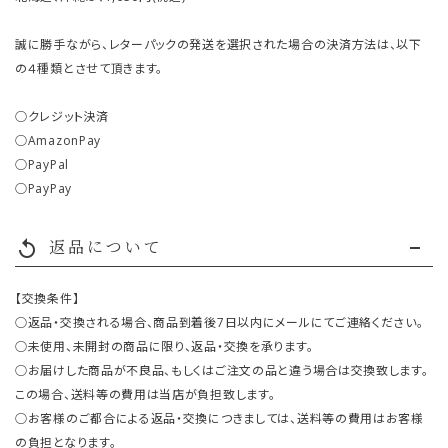
誠に勝手ながら、レターパックの発送を選択された場合の決済方法は、以下
の４種類とさせて頂きます。
○クレジット決済
○AmazonPay
○PayPal
○PayPay
返品について
replay
【交換条件】
○返品・交換される場合、商品到着後7日以内にメールにてご連絡ください。
○未使用、未開封の商品に限り、返品・交換を承ります。
○お届けした商品が不良品、もしくはご注文の品と違う場合は交換致します。
この場合、送料等の費用は当店が負担致します。
○お客様のご都合による返品・交換につきましては、送料等の費用はお客様
の負担となります。