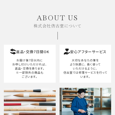
キーワード
ABOUT US
株式会社仿古堂について
カテゴリー
返品・交換7日間OK
安心アフターサービス
検索する
お届け後7日以内に
大切なあなたの筆を
お申し付けいただければ、
より快適に、
長く使って
返品・交換を承ります。
いただけるように、
※一部除外の商品も
仿古堂では修理サービスを行って
ございます。
います。