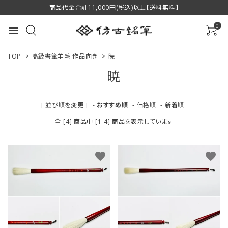
商品代金合計11,000円(税込)以上【送料無料】
0
menu
TOP
>
高級書筆羊毛 作品向き
>
暁
暁
ACCOUNT MENU
[ 並び順を変更 ]
-
おすすめ順
-
価格順
-
新着順
ようこそ ゲスト 様
全 [4] 商品中 [1-4] 商品を表示しています
ログイン
新規会員登録
favorite
favorite
商品一覧
用途で選ぶ
私たちについて