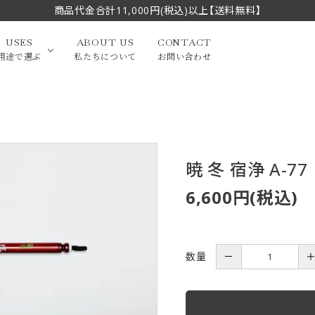
商品代金合計11,000円(税込)以上【送料無料】
USES
ABOUT US
CONTACT
用途で選ぶ
私たちについて
お問い合わせ
大中筆（半切・条幅以
かな
漢字
（作品向き）
上）
暁 冬 宿浄 A-77
写経・御朱印
画筆・絵てがみ
系）
小筆
6,600円(税込)
贈り物（限定セット）
洗浄剤・その他
てがみ
限定品・セット品
数量
－
フェイスブラシ
チークブラシ
筆
化粧筆