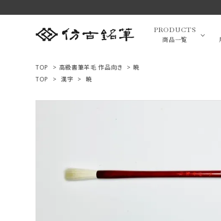
PRODUCTS
商品一覧
TOP
>
高級書筆羊毛 作品向き
>
暁
TOP
>
漢字
>
暁
高級羊毛
ACCOUNT MENU
ようこそ ゲスト 様
小筆（面相
ログイン
新規会員登録
画筆・絵
商品一覧
用途で選ぶ
高級化粧
私たちについて