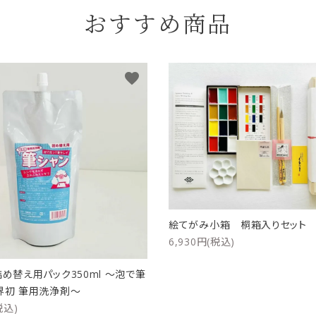
おすすめ商品
favorite
絵てがみ小箱 桐箱入りセッ
6,930円(税込)
詰め替え用パック350ml ～泡で筆
界初 筆用洗浄剤～
税込)