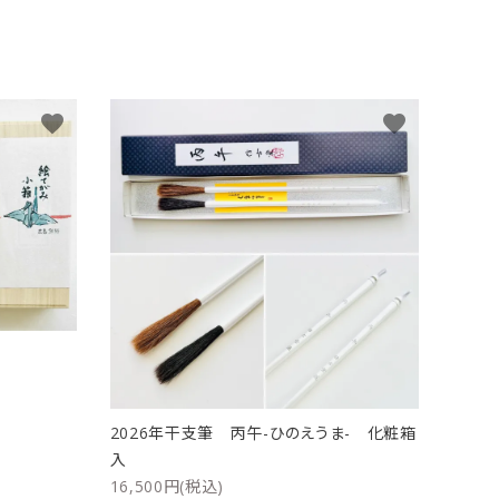
favorite
favorite
ト
2026年干支筆 丙午-ひのえうま- 化粧箱
入
16,500円(税込)