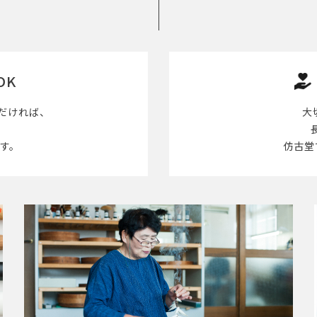
OK
だければ、
大
す。
仿古堂