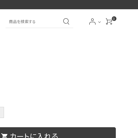
0
大中筆（半紙～条幅向
詩文書
実用書
大中小筆（半紙向き）
き）
前衛
大字
特大筆・珍品筆
学童用（初心者用）
洗浄剤
オプション・その他
＋
アイシャドーブラシ
アイブローブラシ
カートに入れる
限定品
贈り物
shopping_cart