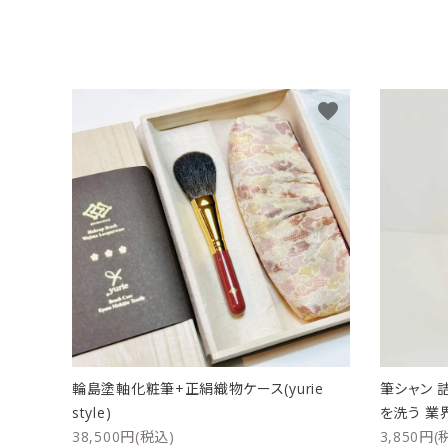
favorite
輪島塗軸化粧筆+正絹織物ケース(yurie
筆シャン 
style)
を洗う 業
38,500円(税込)
3,850円(