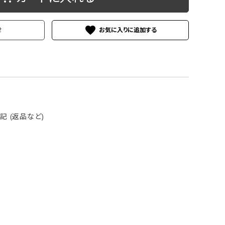
ケース
洗浄剤・その他
favorite
せ
 (返品など)