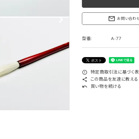
リップブラシ
贈り物（限定セット）
オプション・その他
mail_outline
お問い合わ
洗顔ブラシ
型番:
A-77
特定商取引法に基づく表記
error_outline
この商品を友達に教える
share
買い物を続ける
undo