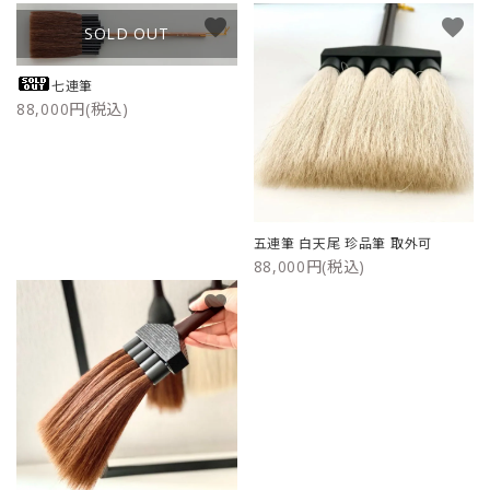
favorite
favorite
ご利用ガイド
SOLD OUT
七連筆
プライバシーポリシー
88,000円(税込)
特定商取引法について
お問い合わせ
五連筆 白天尾 珍品筆 取外可
88,000円(税込)
favorite