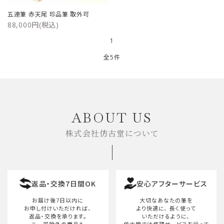
五連筆 赤天尾 珍品筆 取外可
88,000円(税込)
1
全5件
キーワード
ABOUT US
株式会社仿古堂について
カテゴリー
返品・交換7日間OK
安心アフターサービス
検索する
お届け後7日以内に
大切なあなたの筆を
お申し付けいただければ、
より快適に、
長く使って
返品・交換を承ります。
いただけるように、