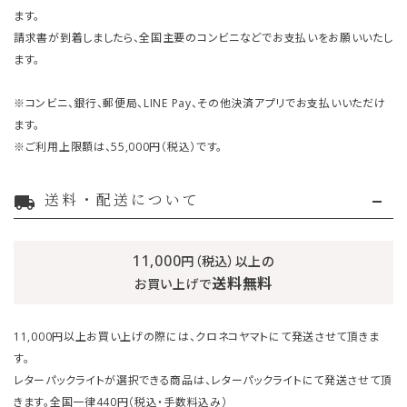
ます。
請求書が到着しましたら、全国主要のコンビニなどでお支払いをお願いいたし
ます。
※コンビニ、銀行、郵便局、LINE Pay、その他決済アプリでお支払いいただけ
ます。
※ご利用上限額は、55,000円（税込）です。
送料・配送について
local_shipping
11,000
円（税込）以上の
送料無料
お買い上げで
11,000円以上お買い上げの際には、クロネコヤマトにて発送させて頂きま
す。
レターパックライトが選択できる商品は、レターパックライトにて発送させて頂
きます。全国一律440円（税込・手数料込み）