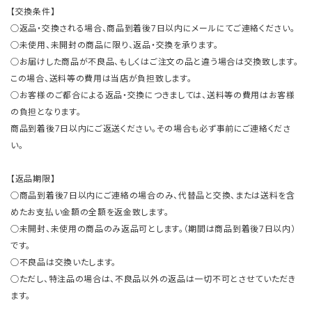
【交換条件】
○返品・交換される場合、商品到着後7日以内にメールにてご連絡ください。
○未使用、未開封の商品に限り、返品・交換を承ります。
○お届けした商品が不良品、もしくはご注文の品と違う場合は交換致します。
この場合、送料等の費用は当店が負担致します。
○お客様のご都合による返品・交換につきましては、送料等の費用はお客様
の負担となります。
商品到着後7日以内にご返送ください。その場合も必ず事前にご連絡くださ
い。
【返品期限】
○商品到着後7日以内にご連絡の場合のみ、代替品と交換、または送料を含
めたお支払い金額の全額を返金致します。
○未開封、未使用の商品のみ返品可とします。（期間は商品到着後7日以内）
です。
○不良品は交換いたします。
○ただし、特注品の場合は、不良品以外の返品は一切不可とさせていただき
ます。