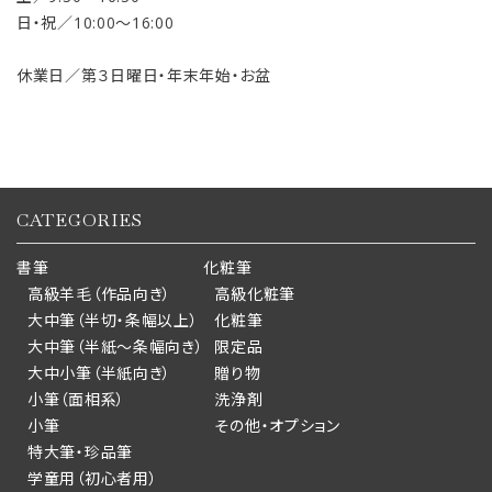
日・祝／10:00〜16:00
休業日／第３日曜日・年末年始・お盆
CATEGORIES
書筆
化粧筆
高級羊毛（作品向き）
高級化粧筆
大中筆（半切・条幅以上）
化粧筆
大中筆（半紙～条幅向き）
限定品
大中小筆（半紙向き）
贈り物
小筆（面相系）
洗浄剤
小筆
その他・オプション
特大筆・珍品筆
学童用（初心者用）