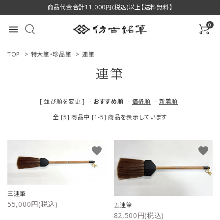
商品代金合計11,000円(税込)以上【送料無料】
0
menu
TOP
>
特大筆・珍品筆
>
連筆
連筆
ACCOUNT MENU
[ 並び順を変更 ]
-
おすすめ順
-
価格順
-
新着順
ようこそ ゲスト 様
全 [5] 商品中 [1-5] 商品を表示しています
ログイン
新規会員登録
favorite
favorite
商品一覧
用途で選ぶ
三連筆
55,000円(税込)
五連筆
私たちについて
82,500円(税込)