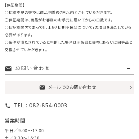
【保証期間】
○初期不良の交換は商品到着後7日以内とさせていただきます。
○保証期間は、商品がお客様のお手元に届いてからの日数です。
○保証期間内であっても、上記「初期不良品について」の項目を満たしている
必要があります。
○条件が満たされていると判断した場合は同製品と交換、あるいは同等品と
交換させていただきます。
お問い合わせ
mail
メールでのお問い合わせ
mail
TEL : 082-854-0003
call
営業時間
平日／9:00〜17:00
土／9:30〜16:30