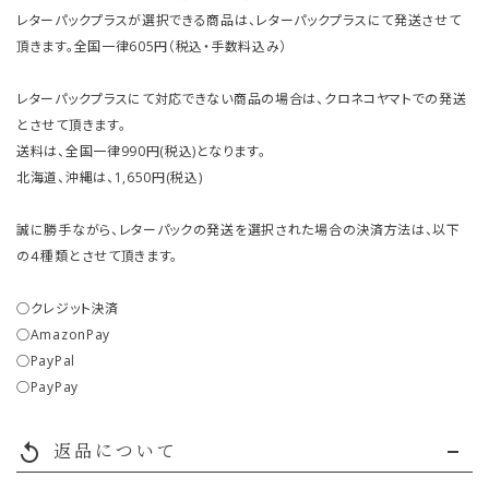
レターパックプラスが選択できる商品は、レターパックプラスにて発送させて
頂きます。全国一律605円（税込・手数料込み）
レターパックプラスにて対応できない商品の場合は、クロネコヤマトでの発送
とさせて頂きます。
送料は、全国一律990円(税込)となります。
北海道、沖縄は、1,650円(税込)
誠に勝手ながら、レターパックの発送を選択された場合の決済方法は、以下
の４種類とさせて頂きます。
○クレジット決済
○AmazonPay
○PayPal
○PayPay
返品について
replay