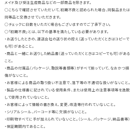
メイド及び受注生産商品などの一部商品を除きます。
○こちらで確認させていただいて、初期不良と認められた場合、同製品または
同等品と交換させていただきます。
○チェックに日数をいただく場合もございますのでご了承下さい。
○「初期不良」とは、以下の基準を満たしている必要があります。
・お送りしたときの、運送会社の送り状の控え（送っていただくときはコピーで
も可）があること。
・商品と一緒にお送りした納品書（送っていただくときはコピーでも可）がある
こと。
・商品の付属品（パッケージ、取説等書類等）がすべて揃っていて、なおかつ損
傷がないこと。
・お客様による商品の取り扱い不注意で、落下等の不適切な扱いがないこと。
・製品の仕様書に記されている使用条件、または使用上の注意事項等を逸脱
して使用されていないこと。
・お客様によって情報の書き換え、変更、改造等行われていないこと。
・シリアルシール、バーコード等に欠損がないこと。
・印刷物すべてに手が加えられていないこと。（シール、パッケージ、納品書等）
・保証期間内であること。