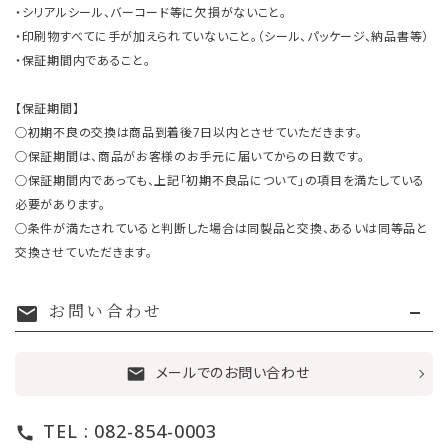
・シリアルシール、バーコード等に欠損がないこと。
・印刷物すべてに手が加えられていないこと。（シール、パッケージ、納品書等）
・保証期間内であること。
【保証期間】
○初期不良の交換は商品到着後7日以内とさせていただきます。
○保証期間は、商品がお客様のお手元に届いてからの日数です。
○保証期間内であっても、上記「初期不良品について」の項目を満たしている
必要があります。
○条件が満たされていると判断した場合は同製品と交換、あるいは同等品と
交換させていただきます。
お問い合わせ
mail
メールでのお問い合わせ
mail
TEL : 082-854-0003
call