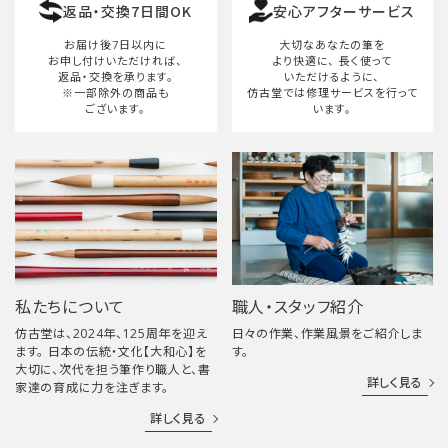
返品・交換7日間OK
安心アフターサービス
お届け後7日以内に
大切なあなたの筆を
お申し付けいただければ、
より快適に、
長く使って
返品・交換を承ります。
いただけるように、
※一部除外の商品も
仿古堂では修理サービスを行って
ございます。
います。
私たちについて
職人・スタッフ紹介
仿古堂は、2024年、125周年を迎え
日々の作業、作業風景をご紹介しま
ます。 日本の伝統・文化【大和心】を
す。
大切に、次代を担う筆作り職人と、書
詳しく見る
家達の育成に力を注ぎます。
詳しく見る