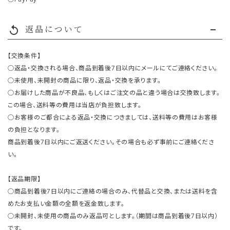
返品について
replay
【交換条件】
○返品・交換される場合、商品到着後7日以内にメールにてご連絡ください。
○未使用、未開封の商品に限り、返品・交換を承ります。
○お届けした商品が不良品、もしくはご注文の品と違う場合は交換致します。
この場合、送料等の費用は当店が負担致します。
○お客様のご都合による返品・交換につきましては、送料等の費用はお客様
の負担となります。
商品到着後7日以内にご返送ください。その場合も必ず事前にご連絡くださ
い。
【返品期限】
○商品到着後7日以内にご連絡の場合のみ、代替品と交換、または送料を含
めたお支払い金額の全額を返金致します。
○未開封、未使用の商品のみ返品可とします。（期間は商品到着後7日以内）
です。