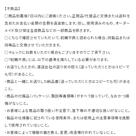
【不良品】
○商品到着後7日以内にご連絡ください。正規品/代替品と交換または送料を
含めたお支払い金額の全額を返金致します。但し、使用済みのもの、オーダー
メイド及び受注生産商品などの一部商品を除きます。
○こちらで確認させていただいて、初期不良と認められた場合、同製品または
同等品と交換させていただきます。
○チェックに日数をいただく場合もございますのでご了承下さい。
○「初期不良」とは、以下の基準を満たしている必要があります。
・お送りしたときの、運送会社の送り状の控え（送っていただくときはコピーで
も可）があること。
・商品と一緒にお送りした納品書（送っていただくときはコピーでも可）がある
こと。
・商品の付属品（パッケージ、取説等書類等）がすべて揃っていて、なおかつ損
傷がないこと。
・お客様による商品の取り扱い不注意で、落下等の不適切な扱いがないこと。
・製品の仕様書に記されている使用条件、または使用上の注意事項等を逸脱
して使用されていないこと。
・お客様によって情報の書き換え、変更、改造等行われていないこと。