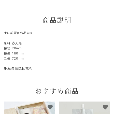
商品説明
主に前衛書作品向き
原料：赤天尾
穂径：20mm
穂長：180mm
全長：720mm
墨象/条幅以上/馬毛
おすすめ商品
favorite
favorite