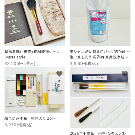
輪島塗軸化粧筆+正絹織物ケース
筆シャン 詰め替え用パック350ml ～
(yurie style)
泡で筆を洗う 業界初 筆用洗浄剤～
38,500円(税込)
3,850円(税込)
favorite
favorite
絵てがみ小箱 桐箱入りセット
6,930円(税込)
2026年干支筆 丙午-ひのえうま-