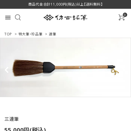
商品代金合計11,000円(税込)以上【送料無料】
0
menu
TOP
>
特大筆・珍品筆
>
連筆
ACCOUNT MENU
ようこそ ゲスト 様
ログイン
新規会員登録
商品一覧
用途で選ぶ
三連筆
私たちについて
55,000円(税込)