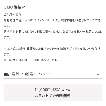
GMO後払い
ご利用の流れ
弊社発送の翌日、GMOペイメントサービスより請求書を郵送させていただき
ます。
請求書が到着しましたら、全国主要のコンビニなどでお支払いをお願いいたし
ます。
※コンビニ、銀行、郵便局、LINE Pay、その他決済アプリでお支払いいただけ
ます。
※ご利用上限額は、55,000円（税込）です。
送料・配送について
local_shipping
11,000
円（税込）以上の
送料無料
お買い上げで