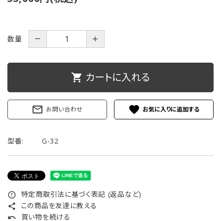
ご利用ガイド
数量
－
＋
プライバシーポリシー
特定商取引法について
カートに入れる
shopping_cart
お問い合わせ
mail_outline
favorite
お問い合わせ
型番:
G-32
特定商取引法に基づく表記 (返品など)
error_outline
この商品を友達に教える
share
買い物を続ける
undo