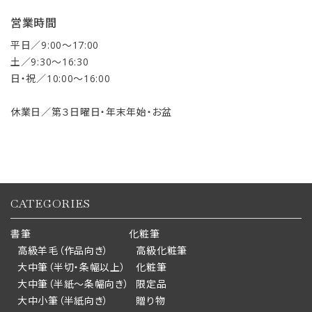
営業時間
平日／9:00〜17:00
土／9:30〜16:30
日・祝／10:00〜16:00
休業日／第３日曜日・年末年始・お盆
CATEGORIES
書筆
化粧筆
高級羊毛（作品向き）
高級化粧筆
大中筆（半切・条幅以上）
化粧筆
大中筆（半紙～条幅向き）
限定品
大中小筆（半紙向き）
贈り物