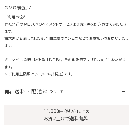
GMO後払い
ご利用の流れ
弊社発送の翌日、GMOペイメントサービスより請求書を郵送させていただき
ます。
請求書が到着しましたら、全国主要のコンビニなどでお支払いをお願いいたし
ます。
※コンビニ、銀行、郵便局、LINE Pay、その他決済アプリでお支払いいただけ
ます。
※ご利用上限額は、55,000円（税込）です。
送料・配送について
local_shipping
11,000
円（税込）以上の
送料無料
お買い上げで