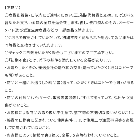
【不良品】
○商品到着後7日以内にご連絡ください。正規品/代替品と交換または送料を
含めたお支払い金額の全額を返金致します。但し、使用済みのもの、オーダー
メイド及び受注生産商品などの一部商品を除きます。
○こちらで確認させていただいて、初期不良と認められた場合、同製品または
同等品と交換させていただきます。
○チェックに日数をいただく場合もございますのでご了承下さい。
○「初期不良」とは、以下の基準を満たしている必要があります。
・お送りしたときの、運送会社の送り状の控え（送っていただくときはコピーで
も可）があること。
・商品と一緒にお送りした納品書（送っていただくときはコピーでも可）がある
こと。
・商品の付属品（パッケージ、取説等書類等）がすべて揃っていて、なおかつ損
傷がないこと。
・お客様による商品の取り扱い不注意で、落下等の不適切な扱いがないこと。
・製品の仕様書に記されている使用条件、または使用上の注意事項等を逸脱
して使用されていないこと。
・お客様によって情報の書き換え、変更、改造等行われていないこと。