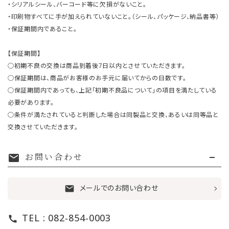
・シリアルシール、バーコード等に欠損がないこと。
・印刷物すべてに手が加えられていないこと。（シール、パッケージ、納品書等）
・保証期間内であること。
【保証期間】
○初期不良の交換は商品到着後7日以内とさせていただきます。
○保証期間は、商品がお客様のお手元に届いてからの日数です。
○保証期間内であっても、上記「初期不良品について」の項目を満たしている
必要があります。
○条件が満たされていると判断した場合は同製品と交換、あるいは同等品と
交換させていただきます。
お問い合わせ
mail
メールでのお問い合わせ
mail
TEL : 082-854-0003
call