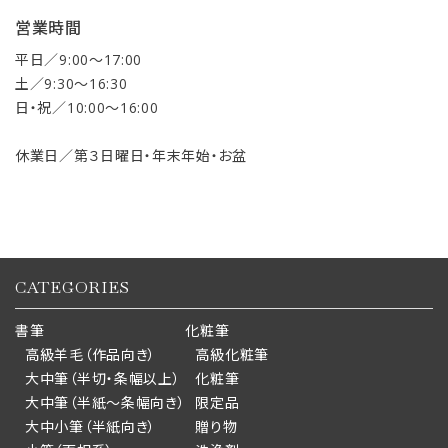
営業時間
平日／9:00〜17:00
土／9:30〜16:30
日・祝／10:00〜16:00
休業日／第３日曜日・年末年始・お盆
CATEGORIES
書筆
化粧筆
高級羊毛（作品向き）
高級化粧筆
大中筆（半切・条幅以上）
化粧筆
大中筆（半紙～条幅向き）
限定品
大中小筆（半紙向き）
贈り物