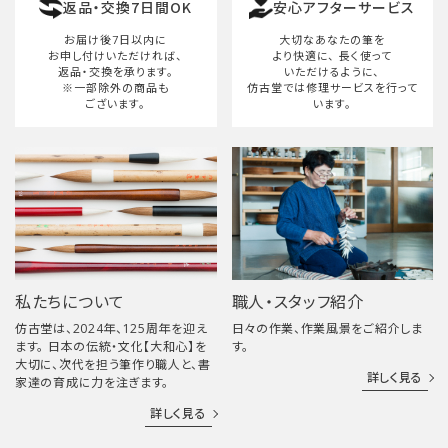
返品・交換7日間OK
安心アフターサービス
検索する
お届け後7日以内に
大切なあなたの筆を
お申し付けいただければ、
より快適に、
長く使って
返品・交換を承ります。
いただけるように、
※一部除外の商品も
仿古堂では修理サービスを行って
ございます。
います。
私たちについて
職人・スタッフ紹介
仿古堂は、2024年、125周年を迎え
日々の作業、作業風景をご紹介しま
ます。 日本の伝統・文化【大和心】を
す。
大切に、次代を担う筆作り職人と、書
詳しく見る
家達の育成に力を注ぎます。
詳しく見る