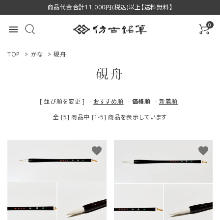
商品代金合計11,000円(税込)以上【送料無料】
0
menu
TOP
>
かな
>
硯舟
硯舟
ACCOUNT MENU
[ 並び順を変更 ]
-
おすすめ順
-
価格順
-
新着順
ようこそ ゲスト 様
全 [5] 商品中 [1-5] 商品を表示しています
ログイン
新規会員登録
favorite
favorite
商品一覧
用途で選ぶ
私たちについて