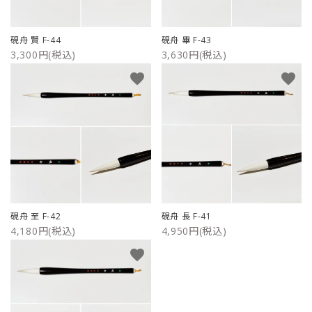
ご利用ガイド
硯舟 賢 F-44
硯舟 畢 F-43
3,300円(税込)
3,630円(税込)
プライバシーポリシー
favorite
favorite
特定商取引法について
お問い合わせ
硯舟 至 F-42
硯舟 長 F-41
4,180円(税込)
4,950円(税込)
favorite