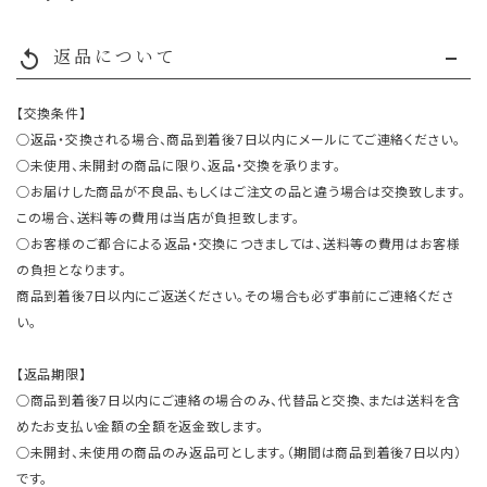
返品について
replay
【交換条件】
○返品・交換される場合、商品到着後7日以内にメールにてご連絡ください。
○未使用、未開封の商品に限り、返品・交換を承ります。
○お届けした商品が不良品、もしくはご注文の品と違う場合は交換致します。
この場合、送料等の費用は当店が負担致します。
○お客様のご都合による返品・交換につきましては、送料等の費用はお客様
の負担となります。
商品到着後7日以内にご返送ください。その場合も必ず事前にご連絡くださ
い。
【返品期限】
○商品到着後7日以内にご連絡の場合のみ、代替品と交換、または送料を含
めたお支払い金額の全額を返金致します。
○未開封、未使用の商品のみ返品可とします。（期間は商品到着後7日以内）
です。