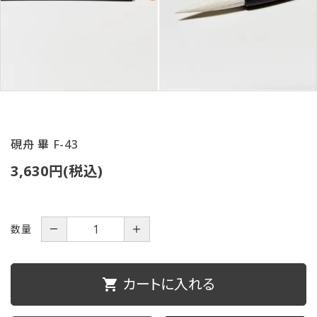
ご利用ガイド
プライバシーポリシー
特定商取引法について
お問い合わせ
硯舟 畢 F-43
3,630円(税込)
数量
－
＋
カートに入れる
shopping_cart