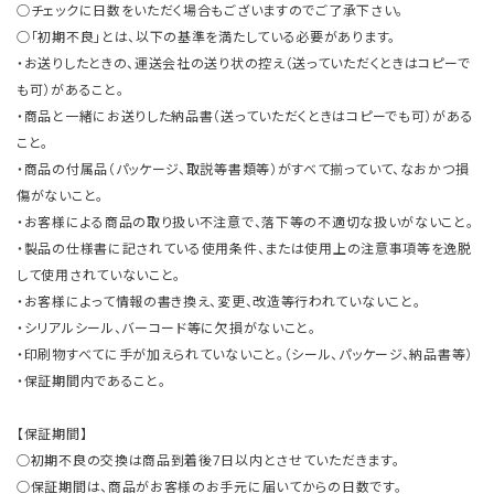
○チェックに日数をいただく場合もございますのでご了承下さい。
○「初期不良」とは、以下の基準を満たしている必要があります。
・お送りしたときの、運送会社の送り状の控え（送っていただくときはコピーで
も可）があること。
・商品と一緒にお送りした納品書（送っていただくときはコピーでも可）がある
こと。
・商品の付属品（パッケージ、取説等書類等）がすべて揃っていて、なおかつ損
傷がないこと。
・お客様による商品の取り扱い不注意で、落下等の不適切な扱いがないこと。
・製品の仕様書に記されている使用条件、または使用上の注意事項等を逸脱
して使用されていないこと。
・お客様によって情報の書き換え、変更、改造等行われていないこと。
・シリアルシール、バーコード等に欠損がないこと。
・印刷物すべてに手が加えられていないこと。（シール、パッケージ、納品書等）
・保証期間内であること。
【保証期間】
○初期不良の交換は商品到着後7日以内とさせていただきます。
○保証期間は、商品がお客様のお手元に届いてからの日数です。