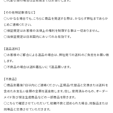
○代金引換の場合は出荷前まではお受けします。
【その他特記事項など】
○いかなる場合でも、こちらに商品を発送する際は、かならず弊社まであらか
じめご連絡ください。
○保証規定はお客様の法律上の権利を制限する事は一切ありません。
○当保証規定は日本国内においてのみ有効です。
【返品送料】
○お客様のご都合による返品の場合は、弊社宛ての送料のご負担をお願い致
します。
○不良品の場合は送料着払いにて返品願います。
【不良品】
○商品到着後7日以内にご連絡ください。正規品/代替品と交換または送料を
含めたお支払い金額の全額を返金致します。但し、使用済みのもの、オーダー
メイド及び受注生産商品などの一部商品を除きます。
○こちらで確認させていただいて、初期不良と認められた場合、同製品または
同等品と交換させていただきます。