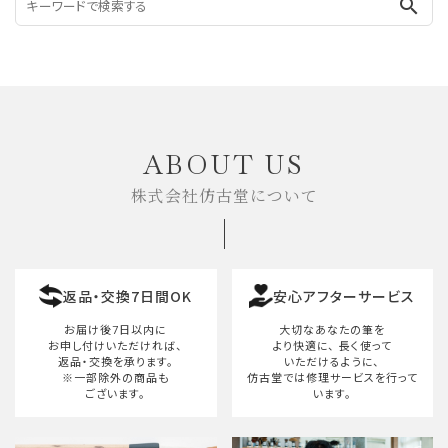
search
ABOUT US
株式会社仿古堂について
返品・交換7日間OK
安心アフターサービス
お届け後7日以内に
大切なあなたの筆を
お申し付けいただければ、
より快適に、
長く使って
返品・交換を承ります。
いただけるように、
※一部除外の商品も
仿古堂では修理サービスを行って
ございます。
います。