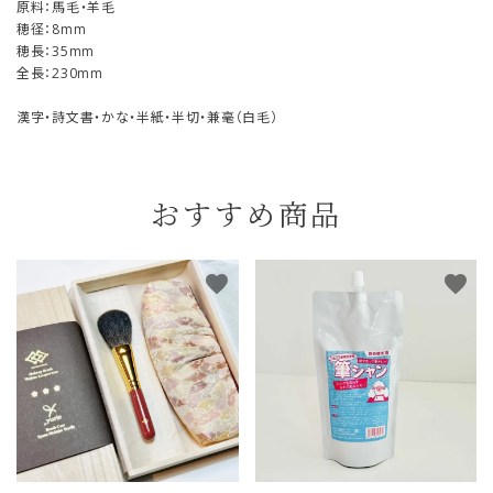
原料：馬毛・羊毛
穂径：8mm
穂長：35mm
全長：230mm
漢字・詩文書・かな・半紙・半切・兼毫（白毛）
おすすめ商品
favorite
favorite