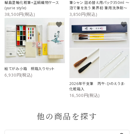
輪島塗軸化粧筆+正絹織物ケース
筆シャン 詰め替え用パック350ml ～
(yurie style)
泡で筆を洗う 業界初 筆用洗浄剤～
38,500円(税込)
3,850円(税込)
favorite
favorite
絵てがみ小箱 桐箱入りセット
6,930円(税込)
2026年干支筆 丙午-ひのえうま-
化粧箱入
16,500円(税込)
他の商品を探す