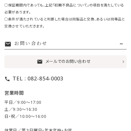
○保証期間内であっても、上記「初期不良品について」の項目を満たしている
必要があります。
○条件が満たされていると判断した場合は同製品と交換、あるいは同等品と
交換させていただきます。
お問い合わせ
mail
メールでのお問い合わせ
mail
TEL : 082-854-0003
call
営業時間
平日／9:00〜17:00
土／9:30〜16:30
日・祝／10:00〜16:00
休業日／第３日曜日・年末年始・お盆