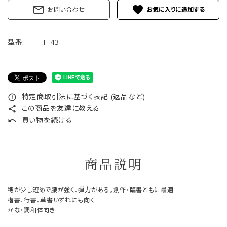
mail_outline
favorite
お問い合わせ
型番:
F-43
特定商取引法に基づく表記 (返品など)
error_outline
この商品を友達に教える
share
買い物を続ける
undo
商品説明
穂が少し短めで腰が強く、弾力がある。創作・臨書ともに最適
楷書、行書、草書いずれにも向く
かな・調和体向き