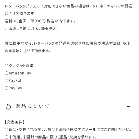
レターパックプラスにて対応できない商品の場合は、クロネコヤマトでの発送
とさせて頂きます。
送料は、全国一律990円(税込)となります。
北海道、沖縄は、1,650円(税込)
誠に勝手ながら、レターパックの発送を選択された場合の決済方法は、以下
の４種類とさせて頂きます。
○クレジット決済
○AmazonPay
○PayPal
○PayPay
返品について
replay
【交換条件】
○返品・交換される場合、商品到着後7日以内にメールにてご連絡ください。
○未使用、未開封の商品に限り、返品・交換を承ります。