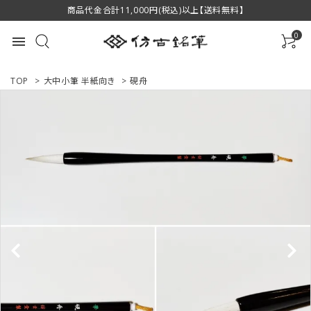
商品代金合計11,000円(税込)以上【送料無料】
0
menu
TOP
>
大中小筆 半紙向き
>
硯舟
ACCOUNT MENU
ようこそ ゲスト 様
ログイン
新規会員登録
商品一覧
用途で選ぶ
私たちについて