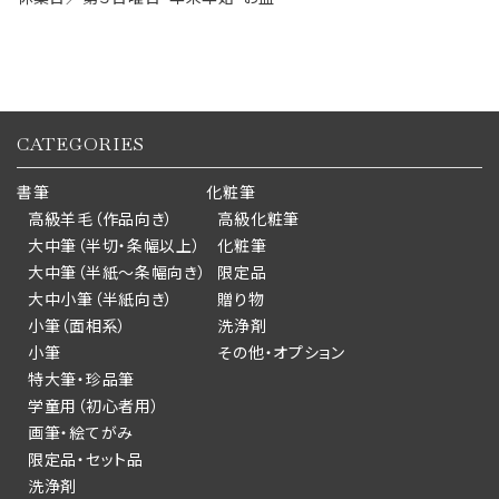
CATEGORIES
書筆
化粧筆
高級羊毛（作品向き）
高級化粧筆
大中筆（半切・条幅以上）
化粧筆
大中筆（半紙～条幅向き）
限定品
大中小筆（半紙向き）
贈り物
小筆（面相系）
洗浄剤
小筆
その他・オプション
特大筆・珍品筆
学童用（初心者用）
画筆・絵てがみ
限定品・セット品
洗浄剤