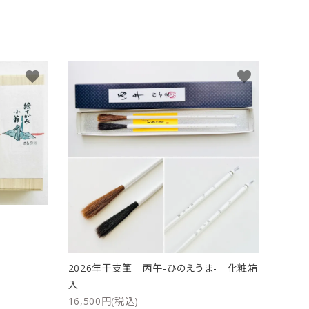
favorite
favorite
ト
2026年干支筆 丙午-ひのえうま- 化粧箱
入
16,500円(税込)