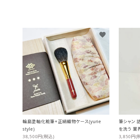
favorite
輪島塗軸化粧筆+正絹織物ケース(yurie
筆シャン 
style)
を洗う 業
38,500円(税込)
3,850円(