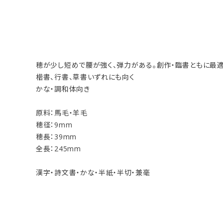
穂が少し短めで腰が強く、弾力がある。創作・臨書ともに最
楷書、行書、草書いずれにも向く
かな・調和体向き
原料：馬毛・羊毛
穂径：9mm
穂長：39mm
全長：245mm
漢字・詩文書・かな・半紙・半切・兼毫