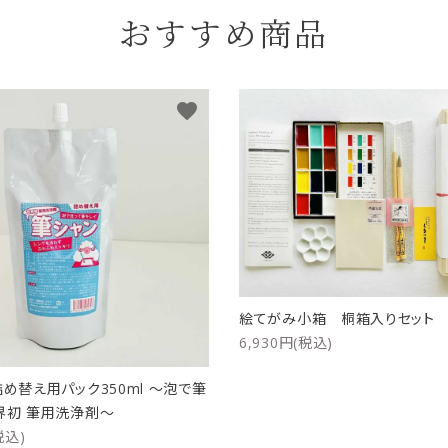
おすすめ商品
favorite
絵てがみ小箱 桐箱入りセッ
6,930円(税込)
詰め替え用パック350ml ～泡で筆
界初 筆用洗浄剤～
税込)