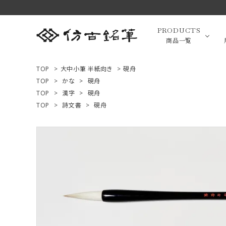
PRODUCTS
商品一覧
TOP
>
大中小筆 半紙向き
>
硯舟
TOP
>
かな
>
硯舟
TOP
>
漢字
>
硯舟
高級羊毛
TOP
>
詩文書
>
硯舟
ACCOUNT MENU
ようこそ ゲスト 様
小筆（面相
ログイン
新規会員登録
画筆・絵
商品一覧
用途で選ぶ
高級化粧
私たちについて