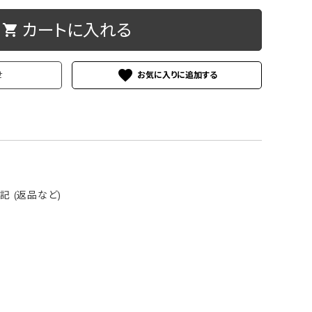
ケース
洗浄剤・その他
カートに入れる
shopping_cart
favorite
せ
 (返品など)