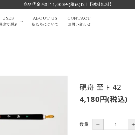
商品代金合計11,000円(税込)以上【送料無料】
USES
ABOUT US
CONTACT
用途で選ぶ
私たちについて
お問い合わせ
大中筆（半切・条幅以
かな
漢字
（作品向き）
上）
写経・御朱印
画筆・絵てがみ
系）
小筆
硯舟 至 F-42
贈り物（限定セット）
洗浄剤・その他
てがみ
限定品・セット品
4,180円(税込)
数量
－
フェイスブラシ
チークブラシ
筆
化粧筆