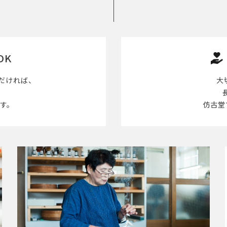
OK
だければ、
大
す。
仿古堂