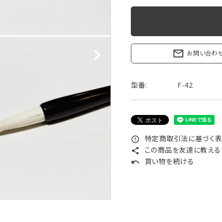
リップブラシ
贈り物（限定セット）
オプション・その他
洗顔ブラシ
mail_outline
お問い合わ
型番:
F-42
特定商取引法に基づく表記
error_outline
この商品を友達に教える
share
買い物を続ける
undo