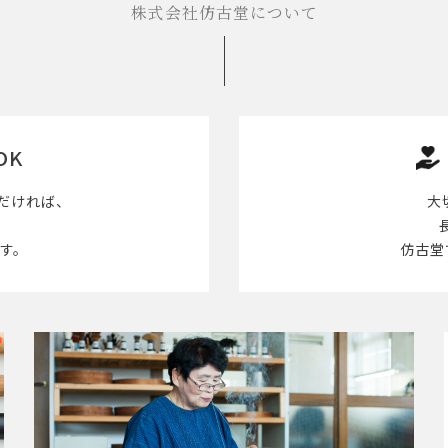
株式会社仿古堂について
OK
だければ、
大
す。
仿古堂