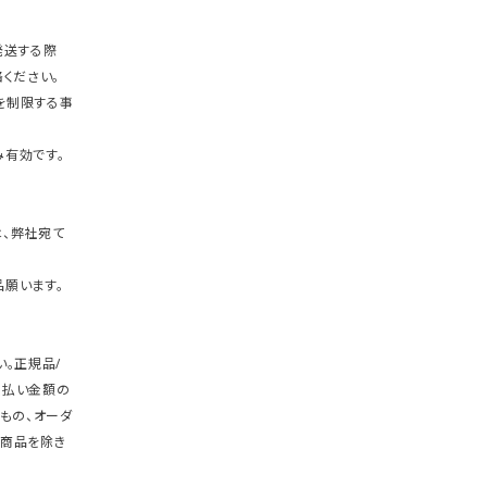
発送する際
ください。
を制限する事
有効です。
、弊社宛て
願います。
。正規品/
支払い金額の
もの、オーダ
商品を除き