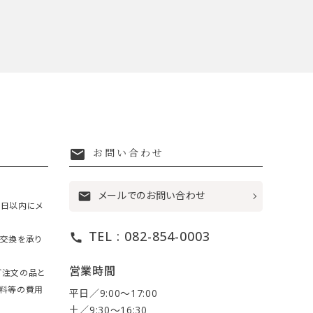
mail
お問い合わせ
メールでのお問い合わせ
mail
7日以内にメ
TEL : 082-854-0003
call
・交換を承り
営業時間
ご注文の品と
送料等の費用
平日／9:00〜17:00
土／9:30〜16:30