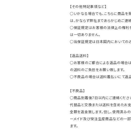
【その他特記事項など】
○いかなる場合でも、こちらに商品を
は、かならず弊社まであらかじめご連絡
○保証規定はお客様の法律上の権利
は一切ありません。
○当保証規定は日本国内においてのみ
【返品送料】
○お客様のご都合による返品の場合は
の送料のご負担をお願い致します。
○不良品の場合は送料着払いにて返品
【不良品】
○商品到着後7日以内にご連絡ください
代替品と交換または送料を含めたお
全額を返金致します。但し、使用済みの
ーメイド及び受注生産商品などの一部
ます。