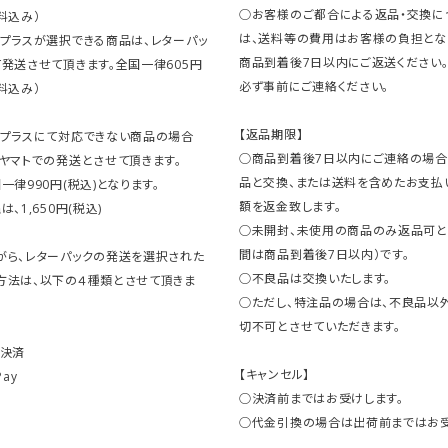
○お客様のご都合による返品・交換に
料込み）
は、送料等の費用はお客様の負担とな
クプラスが選択できる商品は、レターパッ
商品到着後7日以内にご返送ください
発送させて頂きます。全国一律605円
必ず事前にご連絡ください。
料込み）
【返品期限】
クプラスにて対応できない商品の場合
○商品到着後7日以内にご連絡の場合
ヤマトでの発送とさせて頂きます。
品と交換、または送料を含めたお支払
一律990円(税込)となります。
額を返金致します。
、1,650円(税込)
○未開封、未使用の商品のみ返品可と
間は商品到着後7日以内）です。
がら、レターパックの発送を選択された
○不良品は交換いたします。
方法は、以下の４種類とさせて頂きま
○ただし、特注品の場合は、不良品以
切不可とさせていただきます。
ト決済
【キャンセル】
Pay
○決済前まではお受けします。
○代金引換の場合は出荷前まではお受