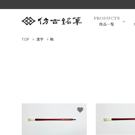
PRODUCTS
商品一覧
TOP
>
漢字
>
暁
高級羊毛
ACCOUNT MENU
ようこそ ゲスト 様
小筆（面相
ログイン
新規会員登録
画筆・絵
商品一覧
favorite
用途で選ぶ
高級化粧
私たちについて