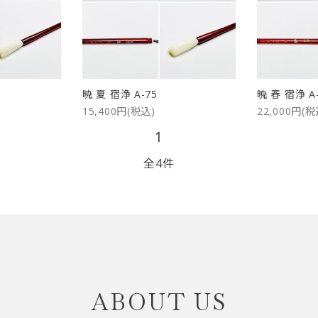
リップブラシ
贈り物（限定セット）
オプション・その他
洗顔ブラシ
暁 夏 宿浄 A-75
暁 春 宿浄 A
15,400円(税込)
22,000円(税
1
全4件
close
ABOUT US