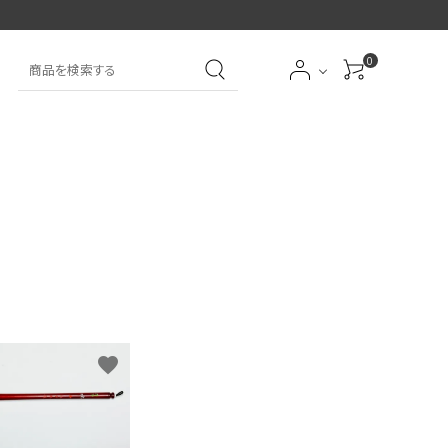
0
大中筆（半紙～条幅向
詩文書
実用書
大中小筆（半紙向き）
き）
前衛
大字
特大筆・珍品筆
学童用（初心者用）
洗浄剤
オプション・その他
favorite
アイシャドーブラシ
アイブローブラシ
限定品
贈り物