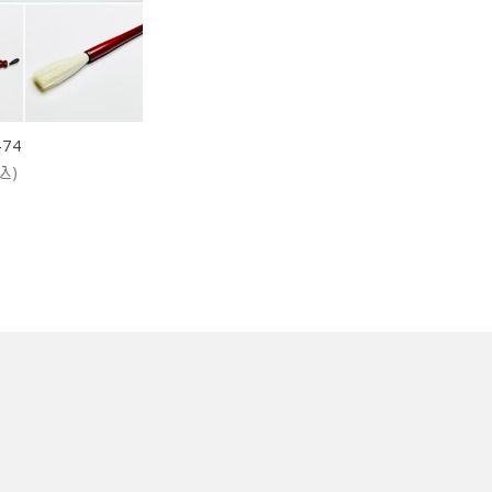
ケース
洗浄剤・その他
-74
込)