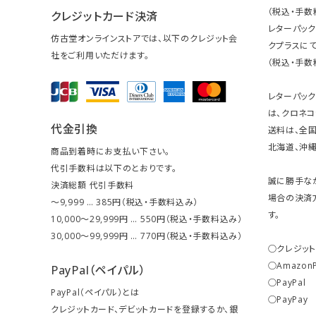
（税込・手数
クレジットカード決済
レターパッ
仿古堂オンラインストアでは、以下のクレジット会
クプラスにて
社をご利用いただけます。
（税込・手数
レターパッ
は、クロネコ
代金引換
送料は、全国
北海道、沖縄は
商品到着時にお支払い下さい。
代引手数料は以下のとおりです。
誠に勝手な
決済総額 代引手数料
場合の決済
～9,999 … 385円（税込・手数料込み）
す。
10,000～29,999円 … 550円（税込・手数料込み）
30,000～99,999円 … 770円（税込・手数料込み）
○クレジッ
○Amazon
PayPal（ペイパル）
○PayPal
PayPal（ペイパル）とは
○PayPay
クレジットカード、デビットカードを登録するか、銀