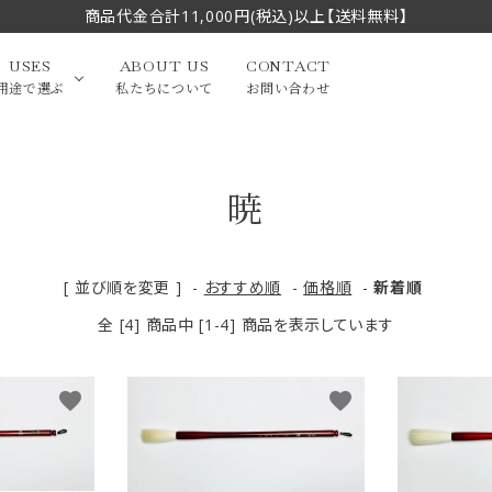
商品代金合計11,000円(税込)以上【送料無料】
USES
ABOUT US
CONTACT
用途で選ぶ
私たちについて
お問い合わせ
暁
大中筆（半切・条幅以
かな
漢字
（作品向き）
上）
写経・御朱印
画筆・絵てがみ
系）
小筆
[ 並び順を変更 ]
-
おすすめ順
-
価格順
-
新着順
全 [4] 商品中 [1-4] 商品を表示しています
贈り物（限定セット）
洗浄剤・その他
てがみ
限定品・セット品
favorite
favorite
フェイスブラシ
チークブラシ
筆
化粧筆