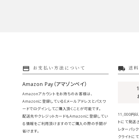
payment
local_shipping
お支払い方法について
送料
Amazon Pay（アマゾンペイ）
Amazonアカウントをお持ちのお客様は、
Amazonに登録しているEメールアドレスとパスワ
ードでログインしてご購入頂くことが可能です。
11,000
配送先やクレジットカードもAmazonに登録してい
トにて発送さ
る情報をご利用頂けますのでご購入の際の手間が
レターパック
省けます。
クライトにて