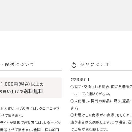
replay
・配送について
返品について
【交換条件】
11,000
円（税込）以上の
○返品・交換される場合、商品到着後
送料無料
お買い上げで
ールにてご連絡ください。
○未使用、未開封の商品に限り、返品
ます。
円以上お買い上げの際には、クロネコヤマ
○お届けした商品が不良品、もしくは
せて頂きます。
違う場合は交換致します。この場合、
ライトが選択できる商品は、レターパッ
は当店が負担致します。
発送させて頂きます。全国一律440円