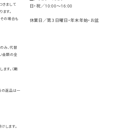
つきまして
日・祝／10:00〜16:00
ります。
。その場合も
休業日／第３日曜日・年末年始・お盆
のみ、代替
い金額の全
します。（期
外の返品は一
けします。