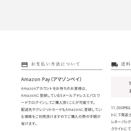
payment
local_shipping
お支払い方法について
送料
Amazon Pay（アマゾンペイ）
Amazonアカウントをお持ちのお客様は、
Amazonに登録しているEメールアドレスとパスワ
ードでログインしてご購入頂くことが可能です。
11,000
配送先やクレジットカードもAmazonに登録してい
トにて発送さ
る情報をご利用頂けますのでご購入の際の手間が
レターパック
省けます。
クライトにて