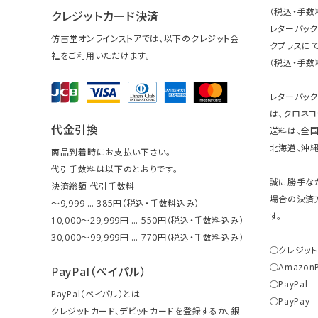
（税込・手数
クレジットカード決済
レターパッ
仿古堂オンラインストアでは、以下のクレジット会
クプラスにて
社をご利用いただけます。
（税込・手数
レターパッ
は、クロネコ
代金引換
送料は、全国
北海道、沖縄は
商品到着時にお支払い下さい。
代引手数料は以下のとおりです。
誠に勝手な
決済総額 代引手数料
場合の決済
～9,999 … 385円（税込・手数料込み）
す。
10,000～29,999円 … 550円（税込・手数料込み）
30,000～99,999円 … 770円（税込・手数料込み）
○クレジッ
○Amazon
PayPal（ペイパル）
○PayPal
PayPal（ペイパル）とは
○PayPay
クレジットカード、デビットカードを登録するか、銀