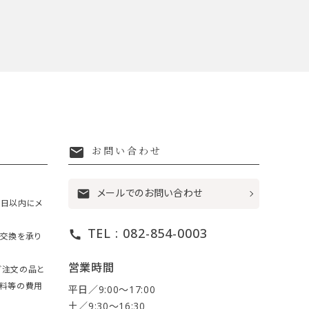
mail
お問い合わせ
メールでのお問い合わせ
mail
7日以内にメ
TEL : 082-854-0003
call
・交換を承り
営業時間
ご注文の品と
送料等の費用
平日／9:00〜17:00
土／9:30〜16:30