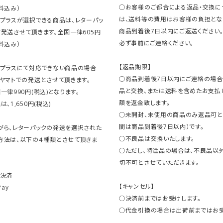
○お客様のご都合による返品・交換に
料込み）
は、送料等の費用はお客様の負担とな
クプラスが選択できる商品は、レターパッ
商品到着後7日以内にご返送ください
発送させて頂きます。全国一律605円
必ず事前にご連絡ください。
料込み）
【返品期限】
クプラスにて対応できない商品の場合
○商品到着後7日以内にご連絡の場合
ヤマトでの発送とさせて頂きます。
品と交換、または送料を含めたお支払
一律990円(税込)となります。
額を返金致します。
、1,650円(税込)
○未開封、未使用の商品のみ返品可と
間は商品到着後7日以内）です。
がら、レターパックの発送を選択された
○不良品は交換いたします。
方法は、以下の４種類とさせて頂きま
○ただし、特注品の場合は、不良品以
切不可とさせていただきます。
ト決済
【キャンセル】
Pay
○決済前まではお受けします。
○代金引換の場合は出荷前まではお受