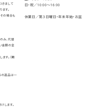
つきまして
日・祝／10:00〜16:00
ります。
。その場合も
休業日／第３日曜日・年末年始・お盆
のみ、代替
い金額の全
します。（期
外の返品は一
けします。