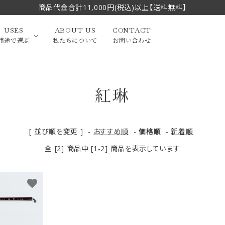
商品代金合計11,000円(税込)以上【送料無料】
USES
ABOUT US
CONTACT
用途で選ぶ
私たちについて
お問い合わせ
紅琳
大中筆（半切・条幅以
かな
漢字
（作品向き）
上）
写経・御朱印
画筆・絵てがみ
系）
小筆
[ 並び順を変更 ]
-
おすすめ順
-
価格順
-
新着順
全 [2] 商品中 [1-2] 商品を表示しています
贈り物（限定セット）
洗浄剤・その他
てがみ
限定品・セット品
favorite
フェイスブラシ
チークブラシ
筆
化粧筆