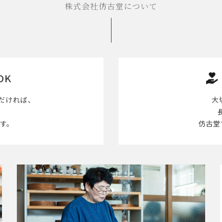
株式会社仿古堂について
OK
だければ、
大
す。
仿古堂