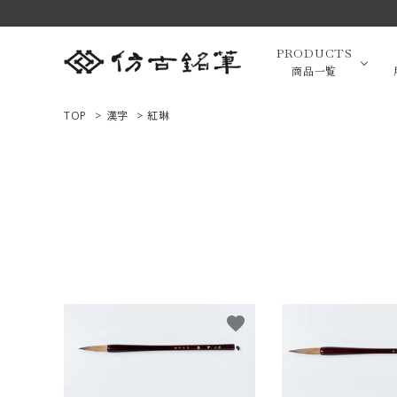
PRODUCTS
商品一覧
TOP
>
漢字
>
紅琳
高級羊毛
ACCOUNT MENU
ようこそ ゲスト 様
小筆（面相
ログイン
新規会員登録
画筆・絵
商品一覧
favorite
用途で選ぶ
高級化粧
私たちについて