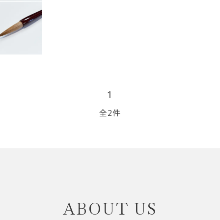
リップブラシ
贈り物（限定セット）
オプション・その他
洗顔ブラシ
5
1
全2件
close
ABOUT US