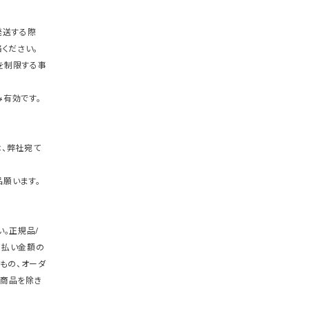
発送する際
ください。
を制限する事
有効です。
、弊社宛て
願います。
。正規品/
支払い金額の
もの、オーダ
商品を除き