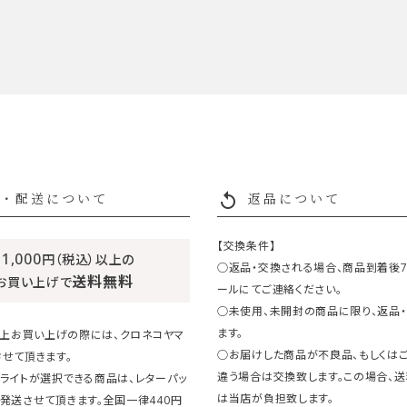
replay
・配送について
返品について
【交換条件】
11,000
円（税込）以上の
○返品・交換される場合、商品到着後
送料無料
お買い上げで
ールにてご連絡ください。
○未使用、未開封の商品に限り、返品
ます。
円以上お買い上げの際には、クロネコヤマ
○お届けした商品が不良品、もしくは
せて頂きます。
違う場合は交換致します。この場合、
ライトが選択できる商品は、レターパッ
は当店が負担致します。
発送させて頂きます。全国一律440円