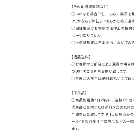
【その他特記事項など】
○いかなる場合でも、こちらに商品を
は、かならず弊社まであらかじめご連絡
○保証規定はお客様の法律上の権利
は一切ありません。
○当保証規定は日本国内においてのみ
【返品送料】
○お客様のご都合による返品の場合は
の送料のご負担をお願い致します。
○不良品の場合は送料着払いにて返品
【不良品】
○商品到着後7日以内にご連絡ください
代替品と交換または送料を含めたお
全額を返金致します。但し、使用済みの
ーメイド及び受注生産商品などの一部
ます。