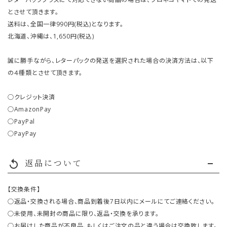
とさせて頂きます。
送料は、全国一律990円(税込)となります。
北海道、沖縄は、1,650円(税込)
誠に勝手ながら、レターパックの発送を選択された場合の決済方法は、以下
の４種類とさせて頂きます。
○クレジット決済
○AmazonPay
○PayPal
○PayPay
返品について
replay
【交換条件】
○返品・交換される場合、商品到着後7日以内にメールにてご連絡ください。
○未使用、未開封の商品に限り、返品・交換を承ります。
○お届けした商品が不良品、もしくはご注文の品と違う場合は交換致します。