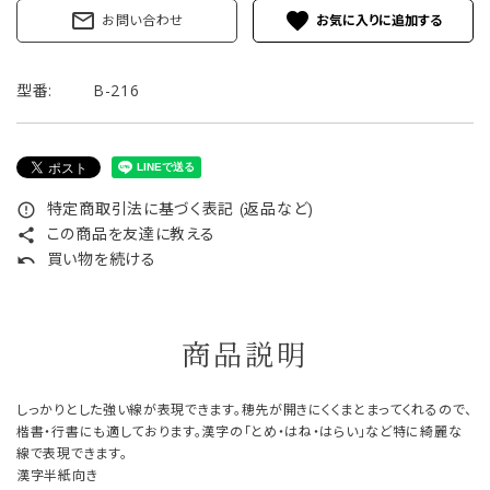
mail_outline
favorite
お問い合わせ
型番:
B-216
特定商取引法に基づく表記 (返品など)
error_outline
この商品を友達に教える
share
買い物を続ける
undo
商品説明
しっかりとした強い線が表現できます。穂先が開きにくくまとまってくれるので、
楷書・行書にも適しております。漢字の「とめ・はね・はらい」など特に綺麗な
線で表現できます。
漢字半紙向き