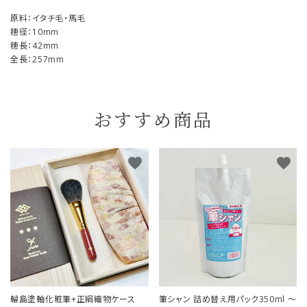
原料：イタチ毛・馬毛
穂径：10mm
穂長：42mm
全長：257mm
おすすめ商品
favorite
favorite
輪島塗軸化粧筆+正絹織物ケース
筆シャン 詰め替え用パック350ml ～