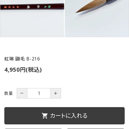
ご利用ガイド
プライバシーポリシー
特定商取引法について
お問い合わせ
紅琳 鼬毛 B-216
4,950円(税込)
数量
－
＋
カートに入れる
shopping_cart