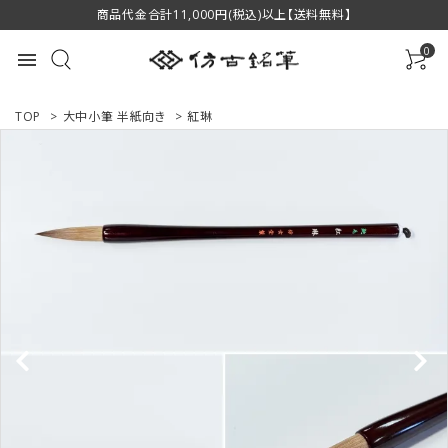
商品代金合計11,000円(税込)以上【送料無料】
0
menu
TOP
>
大中小筆 半紙向き
>
紅琳
ACCOUNT MENU
ようこそ ゲスト 様
ログイン
新規会員登録
商品一覧
用途で選ぶ
私たちについて