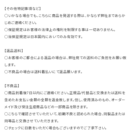
【その他特記事項など】
○いかなる場合でも、こちらに商品を発送する際は、かならず弊社まであらか
じめご連絡ください。
○保証規定はお客様の法律上の権利を制限する事は一切ありません。
○当保証規定は日本国内においてのみ有効です。
【返品送料】
○お客様のご都合による返品の場合は、弊社宛ての送料のご負担をお願い致
します。
○不良品の場合は送料着払いにて返品願います。
【不良品】
○商品到着後7日以内にご連絡ください。正規品/代替品と交換または送料を
含めたお支払い金額の全額を返金致します。但し、使用済みのもの、オーダー
メイド及び受注生産商品などの一部商品を除きます。
○こちらで確認させていただいて、初期不良と認められた場合、同製品または
同等品と交換させていただきます。
○チェックに日数をいただく場合もございますのでご了承下さい。