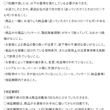
○「初期不良」とは、以下の基準を満たしている必要があります。
・お送りしたときの、運送会社の送り状の控え（送っていただくときはコピーで
も可）があること。
・商品と一緒にお送りした納品書（送っていただくときはコピーでも可）がある
こと。
・商品の付属品（パッケージ、取説等書類等）がすべて揃っていて、なおかつ損
傷がないこと。
・お客様による商品の取り扱い不注意で、落下等の不適切な扱いがないこと。
・製品の仕様書に記されている使用条件、または使用上の注意事項等を逸脱
して使用されていないこと。
・お客様によって情報の書き換え、変更、改造等行われていないこと。
・シリアルシール、バーコード等に欠損がないこと。
・印刷物すべてに手が加えられていないこと。（シール、パッケージ、納品書等）
・保証期間内であること。
【保証期間】
○初期不良の交換は商品到着後7日以内とさせていただきます。
○保証期間は、商品がお客様のお手元に届いてからの日数です。
○保証期間内であっても、上記「初期不良品について」の項目を満たしている