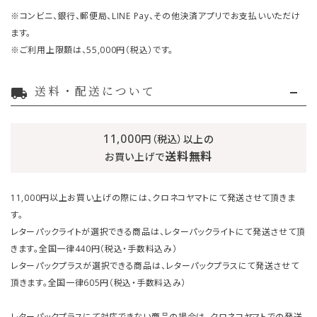
※コンビニ、銀行、郵便局、LINE Pay、その他決済アプリでお支払いいただけ
ます。
※ご利用上限額は、55,000円（税込）です。
送料・配送について
local_shipping
11,000
円（税込）以上の
送料無料
お買い上げで
11,000円以上お買い上げの際には、クロネコヤマトにて発送させて頂きま
す。
レターパックライトが選択できる商品は、レターパックライトにて発送させて頂
きます。全国一律440円（税込・手数料込み）
レターパックプラスが選択できる商品は、レターパックプラスにて発送させて
頂きます。全国一律605円（税込・手数料込み）
レターパックプラスにて対応できない商品の場合は、クロネコヤマトでの発送