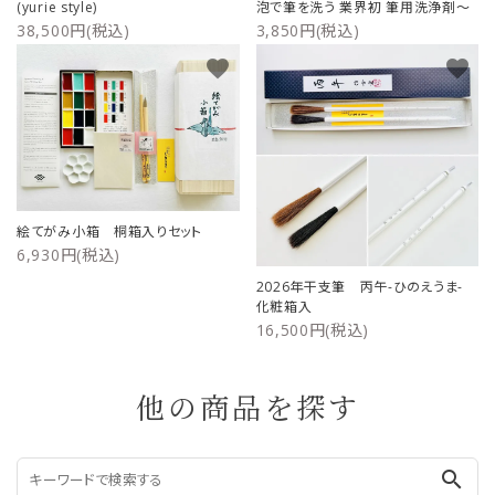
(yurie style)
泡で筆を洗う 業界初 筆用洗浄剤～
38,500円(税込)
3,850円(税込)
favorite
favorite
絵てがみ小箱 桐箱入りセット
6,930円(税込)
2026年干支筆 丙午-ひのえうま-
化粧箱入
16,500円(税込)
他の商品を探す
search