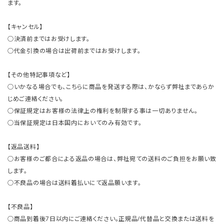
ます。
【キャンセル】
○決済前まではお受けします。
○代金引換の場合は出荷前まではお受けします。
【その他特記事項など】
○いかなる場合でも、こちらに商品を発送する際は、かならず弊社まであらか
じめご連絡ください。
○保証規定はお客様の法律上の権利を制限する事は一切ありません。
○当保証規定は日本国内においてのみ有効です。
【返品送料】
○お客様のご都合による返品の場合は、弊社宛ての送料のご負担をお願い致
します。
○不良品の場合は送料着払いにて返品願います。
【不良品】
○商品到着後7日以内にご連絡ください。正規品/代替品と交換または送料を