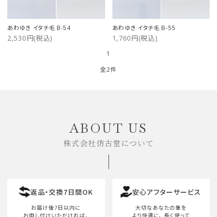
ご利用ガイド
あわゆき イタチ毛 B-54
あわゆき イタチ毛 B-55
2,530円(税込)
1,760円(税込)
プライバシーポリシー
1
特定商取引法について
全2件
お問い合わせ
キーワード
ABOUT US
株式会社仿古堂について
カテゴリー
返品・交換7日間OK
安心アフターサービス
検索する
お届け後7日以内に
大切なあなたの筆を
お申し付けいただければ、
より快適に、
長く使って