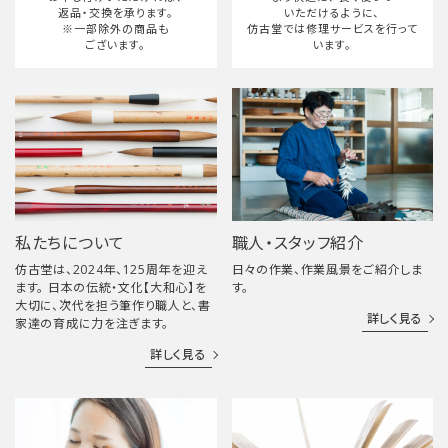
返品・交換を承ります。
いただけるように、
※一部除外の商品も
仿古堂では修理サービスを行って
ございます。
います。
私たちについて
職人・スタッフ紹介
仿古堂は、2024年、125周年を迎え
日々の作業、作業風景をご紹介しま
ます。 日本の伝統・文化【大和心】を
す。
大切に、次代を担う筆作り職人と、書
詳しく見る
家達の育成に力を注ぎます。
詳しく見る