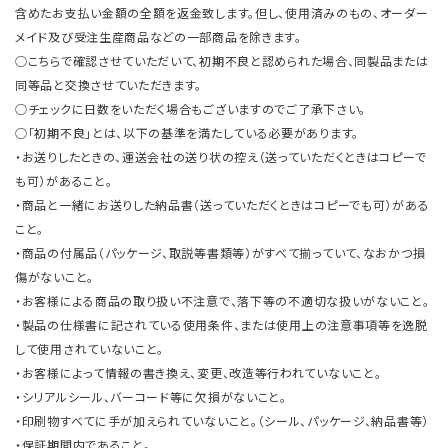
含めたお支払い金額の全額を返金致します。但し、使用済みのもの、オーダー
メイド及び受注生産商品などの一部商品を除きます。
○こちらで確認させていただいて、初期不良と認められた場合、同製品または
同等品と交換させていただきます。
○チェックに日数をいただく場合もございますのでご了承下さい。
○「初期不良」とは、以下の基準を満たしている必要があります。
・お送りしたときの、運送会社の送り状の控え（送っていただくときはコピーで
も可）があること。
・商品と一緒にお送りした納品書（送っていただくときはコピーでも可）がある
こと。
・商品の付属品（パッケージ、取説等書類等）がすべて揃っていて、なおかつ損
傷がないこと。
・お客様による商品の取り扱い不注意で、落下等の不適切な扱いがないこと。
・製品の仕様書に記されている使用条件、または使用上の注意事項等を逸脱
して使用されていないこと。
・お客様によって情報の書き換え、変更、改造等行われていないこと。
・シリアルシール、バーコード等に欠損がないこと。
・印刷物すべてに手が加えられていないこと。（シール、パッケージ、納品書等）
・保証期間内であること。