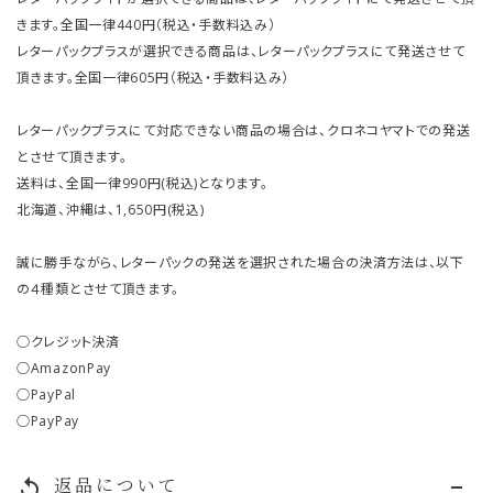
きます。全国一律440円（税込・手数料込み）
レターパックプラスが選択できる商品は、レターパックプラスにて発送させて
頂きます。全国一律605円（税込・手数料込み）
レターパックプラスにて対応できない商品の場合は、クロネコヤマトでの発送
とさせて頂きます。
送料は、全国一律990円(税込)となります。
北海道、沖縄は、1,650円(税込)
誠に勝手ながら、レターパックの発送を選択された場合の決済方法は、以下
の４種類とさせて頂きます。
○クレジット決済
○AmazonPay
○PayPal
○PayPay
返品について
replay