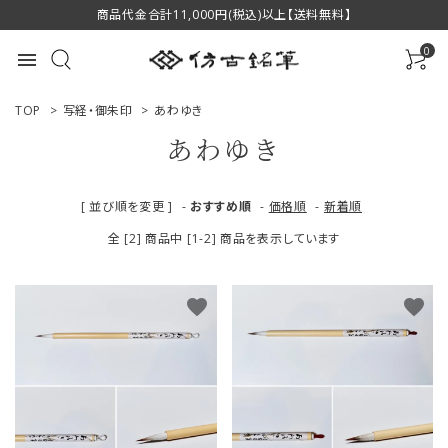
商品代金合計11,000円(税込)以上【送料無料】
0
menu
TOP
>
写経・御朱印
>
あわゆき
あわゆき
ACCOUNT MENU
[ 並び順を変更 ]
-
おすすめ順
-
価格順
-
新着順
ようこそ ゲスト 様
全 [2] 商品中 [1-2] 商品を表示しています
ログイン
新規会員登録
favorite
favorite
商品一覧
用途で選ぶ
私たちについて