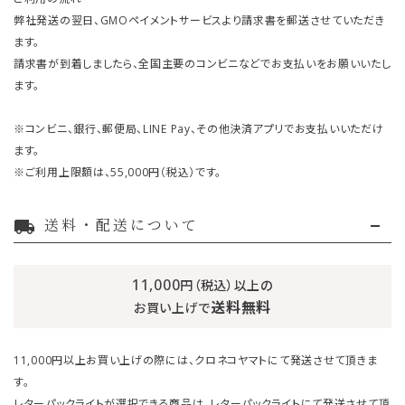
弊社発送の翌日、GMOペイメントサービスより請求書を郵送させていただき
ます。
請求書が到着しましたら、全国主要のコンビニなどでお支払いをお願いいたし
ます。
※コンビニ、銀行、郵便局、LINE Pay、その他決済アプリでお支払いいただけ
ます。
※ご利用上限額は、55,000円（税込）です。
送料・配送について
local_shipping
11,000
円（税込）以上の
送料無料
お買い上げで
11,000円以上お買い上げの際には、クロネコヤマトにて発送させて頂きま
す。
レターパックライトが選択できる商品は、レターパックライトにて発送させて頂