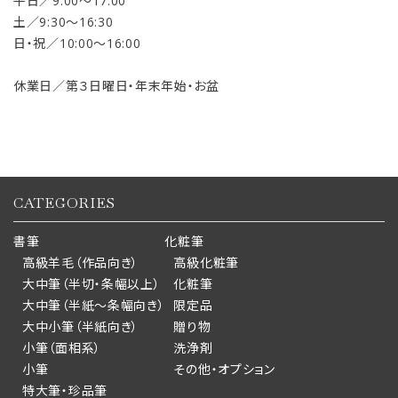
平日／9:00〜17:00
土／9:30〜16:30
日・祝／10:00〜16:00
休業日／第３日曜日・年末年始・お盆
CATEGORIES
書筆
化粧筆
高級羊毛（作品向き）
高級化粧筆
大中筆（半切・条幅以上）
化粧筆
大中筆（半紙～条幅向き）
限定品
大中小筆（半紙向き）
贈り物
小筆（面相系）
洗浄剤
小筆
その他・オプション
特大筆・珍品筆