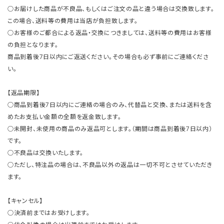
○お届けした商品が不良品、もしくはご注文の品と違う場合は交換致します。
この場合、送料等の費用は当店が負担致します。
○お客様のご都合による返品・交換につきましては、送料等の費用はお客様
の負担となります。
商品到着後7日以内にご返送ください。その場合も必ず事前にご連絡くださ
い。
【返品期限】
○商品到着後7日以内にご連絡の場合のみ、代替品と交換、または送料を含
めたお支払い金額の全額を返金致します。
○未開封、未使用の商品のみ返品可とします。（期間は商品到着後7日以内）
です。
○不良品は交換いたします。
○ただし、特注品の場合は、不良品以外の返品は一切不可とさせていただき
ます。
【キャンセル】
○決済前まではお受けします。