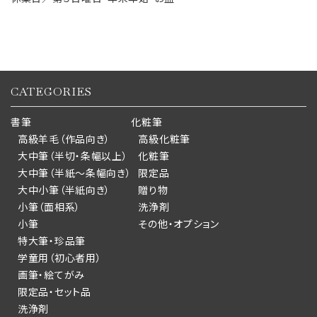
CATEGORIES
書筆
化粧筆
高級羊毛（作品向き）
高級化粧筆
大中筆（半切・条幅以上）
化粧筆
大中筆（半紙～条幅向き）
限定品
大中小筆（半紙向き）
贈り物
小筆（面相系）
洗浄剤
小筆
その他・オプション
特大筆・珍品筆
学童用（初心者用）
画筆・絵てがみ
限定品・セット品
洗浄剤