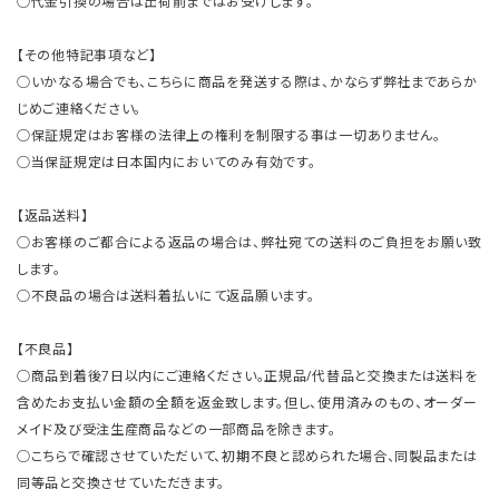
○代金引換の場合は出荷前まではお受けします。
【その他特記事項など】
○いかなる場合でも、こちらに商品を発送する際は、かならず弊社まであらか
じめご連絡ください。
○保証規定はお客様の法律上の権利を制限する事は一切ありません。
○当保証規定は日本国内においてのみ有効です。
【返品送料】
○お客様のご都合による返品の場合は、弊社宛ての送料のご負担をお願い致
します。
○不良品の場合は送料着払いにて返品願います。
【不良品】
○商品到着後7日以内にご連絡ください。正規品/代替品と交換または送料を
含めたお支払い金額の全額を返金致します。但し、使用済みのもの、オーダー
メイド及び受注生産商品などの一部商品を除きます。
○こちらで確認させていただいて、初期不良と認められた場合、同製品または
同等品と交換させていただきます。