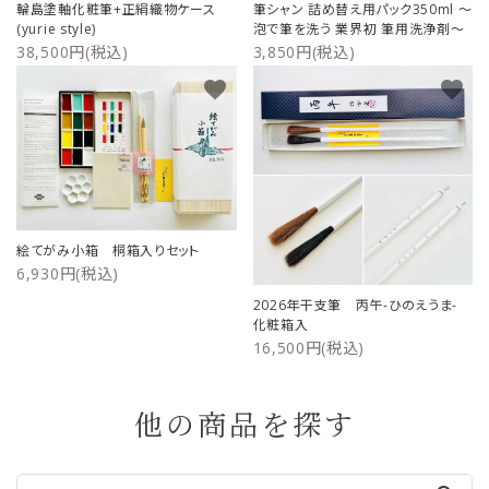
輪島塗軸化粧筆+正絹織物ケース
筆シャン 詰め替え用パック350ml ～
(yurie style)
泡で筆を洗う 業界初 筆用洗浄剤～
38,500円(税込)
3,850円(税込)
favorite
favorite
絵てがみ小箱 桐箱入りセット
6,930円(税込)
2026年干支筆 丙午-ひのえうま-
化粧箱入
16,500円(税込)
他の商品を探す