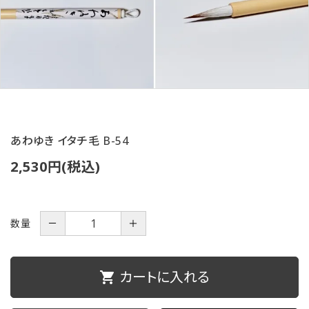
ご利用ガイド
プライバシーポリシー
特定商取引法について
お問い合わせ
あわゆき イタチ毛 B-54
2,530円(税込)
数量
－
＋
カートに入れる
shopping_cart