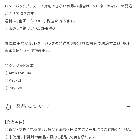
レターパックプラスにて対応できない商品の場合は、クロネコヤマトでの発送
とさせて頂きます。
送料は、全国一律990円(税込)となります。
北海道、沖縄は、1,650円(税込)
誠に勝手ながら、レターパックの発送を選択された場合の決済方法は、以下
の４種類とさせて頂きます。
○クレジット決済
○AmazonPay
○PayPal
○PayPay
返品について
replay
【交換条件】
○返品・交換される場合、商品到着後7日以内にメールにてご連絡ください。
○未使用、未開封の商品に限り、返品・交換を承ります。