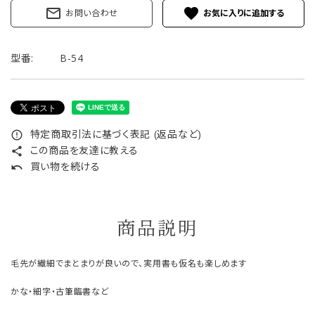
mail_outline
favorite
お問い合わせ
型番:
B-54
特定商取引法に基づく表記 (返品など)
error_outline
この商品を友達に教える
share
買い物を続ける
undo
商品説明
毛先が繊細でまとまりが良いので、実用書も仮名も楽しめます
かな・細字・古筆臨書など