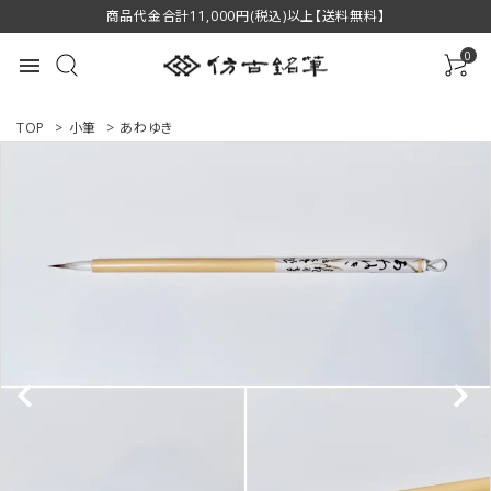
商品代金合計11,000円(税込)以上【送料無料】
0
menu
TOP
>
小筆
>
あわゆき
ACCOUNT MENU
ようこそ ゲスト 様
ログイン
新規会員登録
商品一覧
用途で選ぶ
私たちについて