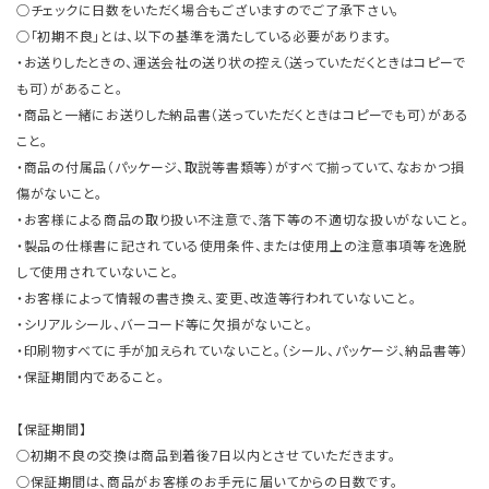
○チェックに日数をいただく場合もございますのでご了承下さい。
○「初期不良」とは、以下の基準を満たしている必要があります。
・お送りしたときの、運送会社の送り状の控え（送っていただくときはコピーで
も可）があること。
・商品と一緒にお送りした納品書（送っていただくときはコピーでも可）がある
こと。
・商品の付属品（パッケージ、取説等書類等）がすべて揃っていて、なおかつ損
傷がないこと。
・お客様による商品の取り扱い不注意で、落下等の不適切な扱いがないこと。
・製品の仕様書に記されている使用条件、または使用上の注意事項等を逸脱
して使用されていないこと。
・お客様によって情報の書き換え、変更、改造等行われていないこと。
・シリアルシール、バーコード等に欠損がないこと。
・印刷物すべてに手が加えられていないこと。（シール、パッケージ、納品書等）
・保証期間内であること。
【保証期間】
○初期不良の交換は商品到着後7日以内とさせていただきます。
○保証期間は、商品がお客様のお手元に届いてからの日数です。