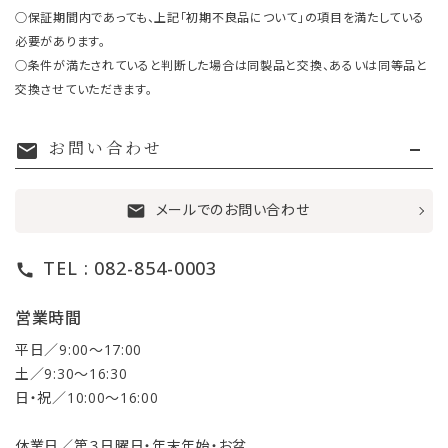
○保証期間内であっても、上記「初期不良品について」の項目を満たしている
必要があります。
○条件が満たされていると判断した場合は同製品と交換、あるいは同等品と
交換させていただきます。
お問い合わせ
mail
メールでのお問い合わせ
mail
TEL : 082-854-0003
call
営業時間
平日／9:00〜17:00
土／9:30〜16:30
日・祝／10:00〜16:00
休業日／第３日曜日・年末年始・お盆