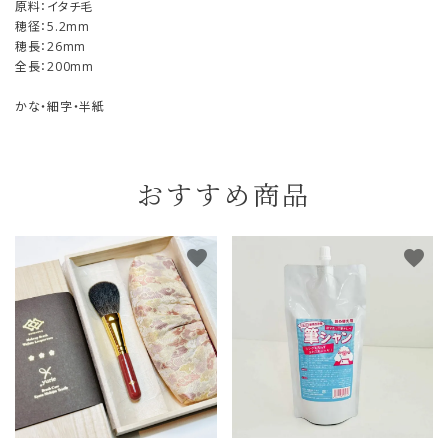
原料：イタチ毛
穂径：5.2mm
穂長：26mm
全長：200mm
かな・細字・半紙
おすすめ商品
favorite
favorite