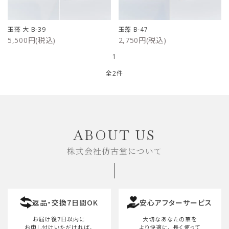
ご利用ガイド
玉藻 大 B-39
玉藻 B-47
5,500円(税込)
2,750円(税込)
プライバシーポリシー
1
特定商取引法について
全2件
お問い合わせ
キーワード
ABOUT US
株式会社仿古堂について
カテゴリー
返品・交換7日間OK
安心アフターサービス
検索する
お届け後7日以内に
大切なあなたの筆を
お申し付けいただければ、
より快適に、
長く使って