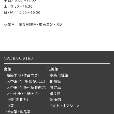
平日／9:00〜17:00
土／9:30〜16:30
日・祝／10:00〜16:00
休業日／第３日曜日・年末年始・お盆
CATEGORIES
書筆
化粧筆
高級羊毛（作品向き）
高級化粧筆
大中筆（半切・条幅以上）
化粧筆
大中筆（半紙～条幅向き）
限定品
大中小筆（半紙向き）
贈り物
小筆（面相系）
洗浄剤
小筆
その他・オプション
特大筆・珍品筆