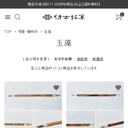
商品代金合計11,000円(税込)以上【送料無料】
0
menu
TOP
>
写経・御朱印
>
玉藻
玉藻
ACCOUNT MENU
[ 並び順を変更 ]
-
おすすめ順
-
価格順
-
新着順
ようこそ ゲスト 様
全 [2] 商品中 [1-2] 商品を表示しています
ログイン
新規会員登録
favorite
favorite
商品一覧
用途で選ぶ
私たちについて