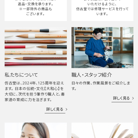
返品・交換を承ります。
いただけるように、
※一部除外の商品も
仿古堂では修理サービスを行って
ございます。
います。
私たちについて
職人・スタッフ紹介
仿古堂は、2024年、125周年を迎え
日々の作業、作業風景をご紹介しま
ます。 日本の伝統・文化【大和心】を
す。
大切に、次代を担う筆作り職人と、書
詳しく見る
家達の育成に力を注ぎます。
詳しく見る