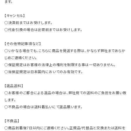
ます。
【キャンセル】
○決済前まではお受けします。
○代金引換の場合は出荷前まではお受けします。
【その他特記事項など】
○いかなる場合でも、こちらに商品を発送する際は、かならず弊社まであらか
じめご連絡ください。
○保証規定はお客様の法律上の権利を制限する事は一切ありません。
○当保証規定は日本国内においてのみ有効です。
【返品送料】
○お客様のご都合による返品の場合は、弊社宛ての送料のご負担をお願い致
します。
○不良品の場合は送料着払いにて返品願います。
【不良品】
○商品到着後7日以内にご連絡ください。正規品/代替品と交換または送料を