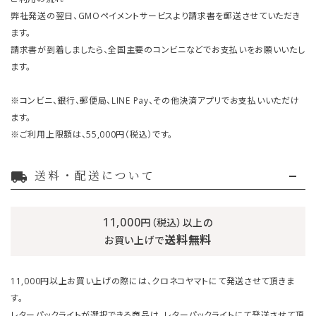
弊社発送の翌日、GMOペイメントサービスより請求書を郵送させていただき
ます。
請求書が到着しましたら、全国主要のコンビニなどでお支払いをお願いいたし
ます。
※コンビニ、銀行、郵便局、LINE Pay、その他決済アプリでお支払いいただけ
ます。
※ご利用上限額は、55,000円（税込）です。
送料・配送について
local_shipping
11,000
円（税込）以上の
送料無料
お買い上げで
11,000円以上お買い上げの際には、クロネコヤマトにて発送させて頂きま
す。
レターパックライトが選択できる商品は、レターパックライトにて発送させて頂