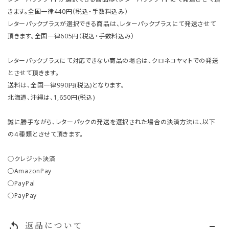
きます。全国一律440円（税込・手数料込み）
レターパックプラスが選択できる商品は、レターパックプラスにて発送させて
頂きます。全国一律605円（税込・手数料込み）
レターパックプラスにて対応できない商品の場合は、クロネコヤマトでの発送
とさせて頂きます。
送料は、全国一律990円(税込)となります。
北海道、沖縄は、1,650円(税込)
誠に勝手ながら、レターパックの発送を選択された場合の決済方法は、以下
の４種類とさせて頂きます。
○クレジット決済
○AmazonPay
○PayPal
○PayPay
返品について
replay