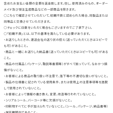
含めたお支払い金額の全額を返金致します。但し、使用済みのもの、オーダー
メイド及び受注生産商品などの一部商品を除きます。
○こちらで確認させていただいて、初期不良と認められた場合、同製品または
同等品と交換させていただきます。
○チェックに日数をいただく場合もございますのでご了承下さい。
○「初期不良」とは、以下の基準を満たしている必要があります。
・お送りしたときの、運送会社の送り状の控え（送っていただくときはコピーで
も可）があること。
・商品と一緒にお送りした納品書（送っていただくときはコピーでも可）がある
こと。
・商品の付属品（パッケージ、取説等書類等）がすべて揃っていて、なおかつ損
傷がないこと。
・お客様による商品の取り扱い不注意で、落下等の不適切な扱いがないこと。
・製品の仕様書に記されている使用条件、または使用上の注意事項等を逸脱
して使用されていないこと。
・お客様によって情報の書き換え、変更、改造等行われていないこと。
・シリアルシール、バーコード等に欠損がないこと。
・印刷物すべてに手が加えられていないこと。（シール、パッケージ、納品書等）
・保証期間内であること。