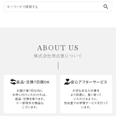
search
ABOUT US
株式会社仿古堂について
返品・交換7日間OK
安心アフターサービス
お届け後7日以内に
大切なあなたの筆を
お申し付けいただければ、
より快適に、
長く使って
返品・交換を承ります。
いただけるように、
※一部除外の商品も
仿古堂では修理サービスを行って
ございます。
います。