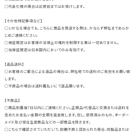
○代金引換の場合は出荷前まではお受けします。
【その他特記事項など】
○いかなる場合でも、こちらに商品を発送する際は、かならず弊社まであらか
じめご連絡ください。
○保証規定はお客様の法律上の権利を制限する事は一切ありません。
○当保証規定は日本国内においてのみ有効です。
【返品送料】
○お客様のご都合による返品の場合は、弊社宛ての送料のご負担をお願い致
します。
○不良品の場合は送料着払いにて返品願います。
【不良品】
○商品到着後7日以内にご連絡ください。正規品/代替品と交換または送料を
含めたお支払い金額の全額を返金致します。但し、使用済みのもの、オーダー
メイド及び受注生産商品などの一部商品を除きます。
○こちらで確認させていただいて、初期不良と認められた場合、同製品または