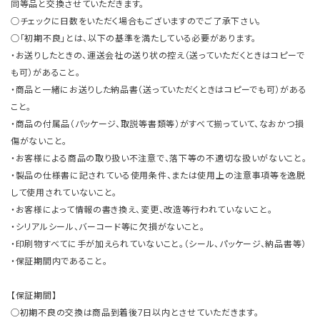
同等品と交換させていただきます。
○チェックに日数をいただく場合もございますのでご了承下さい。
○「初期不良」とは、以下の基準を満たしている必要があります。
・お送りしたときの、運送会社の送り状の控え（送っていただくときはコピーで
も可）があること。
・商品と一緒にお送りした納品書（送っていただくときはコピーでも可）がある
こと。
・商品の付属品（パッケージ、取説等書類等）がすべて揃っていて、なおかつ損
傷がないこと。
・お客様による商品の取り扱い不注意で、落下等の不適切な扱いがないこと。
・製品の仕様書に記されている使用条件、または使用上の注意事項等を逸脱
して使用されていないこと。
・お客様によって情報の書き換え、変更、改造等行われていないこと。
・シリアルシール、バーコード等に欠損がないこと。
・印刷物すべてに手が加えられていないこと。（シール、パッケージ、納品書等）
・保証期間内であること。
【保証期間】
○初期不良の交換は商品到着後7日以内とさせていただきます。