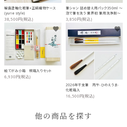
輪島塗軸化粧筆+正絹織物ケース
筆シャン 詰め替え用パック350ml ～
(yurie style)
泡で筆を洗う 業界初 筆用洗浄剤～
38,500円(税込)
3,850円(税込)
favorite
favorite
絵てがみ小箱 桐箱入りセット
6,930円(税込)
2026年干支筆 丙午-ひのえうま-
化粧箱入
16,500円(税込)
他の商品を探す