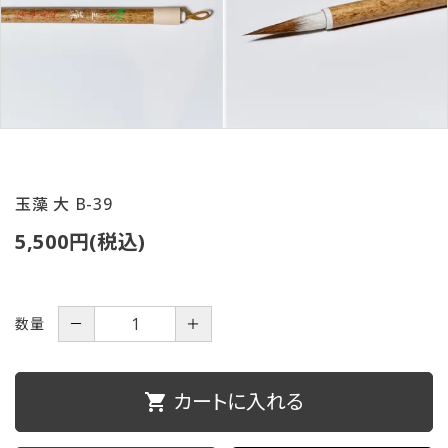
ご利用ガイド
プライバシーポリシー
特定商取引法について
お問い合わせ
玉藻 大 B-39
5,500円(税込)
数量
－
＋
カートに入れる
shopping_cart