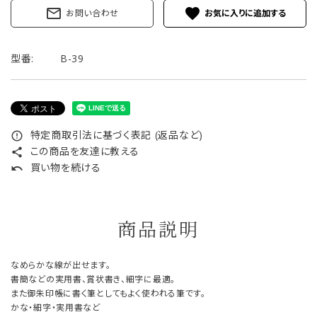
mail_outline
favorite
お問い合わせ
型番:
B-39
特定商取引法に基づく表記 (返品など)
error_outline
この商品を友達に教える
share
買い物を続ける
undo
商品説明
なめらかな線が出せます。
書簡などの実用書、賞状書き、細字に最適。
また御朱印帳に書く筆としてもよく使われる筆です。
かな・細字・実用書など