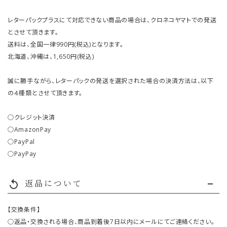
レターパックプラスにて対応できない商品の場合は、クロネコヤマトでの発送
とさせて頂きます。
送料は、全国一律990円(税込)となります。
北海道、沖縄は、1,650円(税込)
誠に勝手ながら、レターパックの発送を選択された場合の決済方法は、以下
の４種類とさせて頂きます。
○クレジット決済
○AmazonPay
○PayPal
○PayPay
返品について
replay
【交換条件】
○返品・交換される場合、商品到着後7日以内にメールにてご連絡ください。