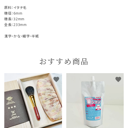
原料：イタチ毛
穂径：6mm
穂長：32mm
全長：233mm
漢字・かな・細字・半紙
おすすめ商品
favorite
favorite