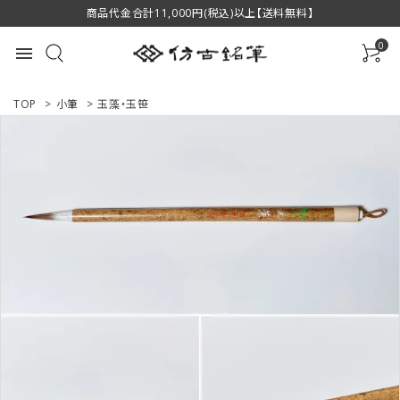
商品代金合計11,000円(税込)以上【送料無料】
0
menu
TOP
>
小筆
>
玉藻・玉笹
ACCOUNT MENU
ようこそ ゲスト 様
ログイン
新規会員登録
商品一覧
用途で選ぶ
私たちについて