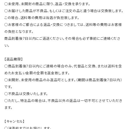
○未使用、未開封の商品に限り、返品・交換を承ります。
○お届けした商品が不良品、もしくはご注文の品と違う場合は交換致します。
この場合、送料等の費用は当店が負担致します。
○お客様のご都合による返品・交換につきましては、送料等の費用はお客様
の負担となります。
商品到着後7日以内にご返送ください。その場合も必ず事前にご連絡くださ
い。
【返品期限】
○商品到着後7日以内にご連絡の場合のみ、代替品と交換、または送料を含
めたお支払い金額の全額を返金致します。
○未開封、未使用の商品のみ返品可とします。（期間は商品到着後7日以内）
です。
○不良品は交換いたします。
○ただし、特注品の場合は、不良品以外の返品は一切不可とさせていただき
ます。
【キャンセル】
○決済前まではお受けします。