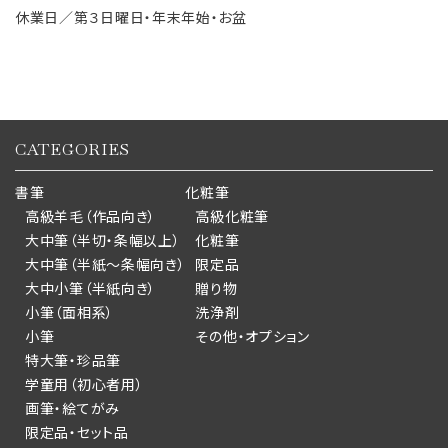
休業日／第３日曜日・年末年始・お盆
CATEGORIES
書筆
化粧筆
高級羊毛（作品向き）
高級化粧筆
大中筆（半切・条幅以上）
化粧筆
大中筆（半紙～条幅向き）
限定品
大中小筆（半紙向き）
贈り物
小筆（面相系）
洗浄剤
小筆
その他・オプション
特大筆・珍品筆
学童用（初心者用）
画筆・絵てがみ
限定品・セット品