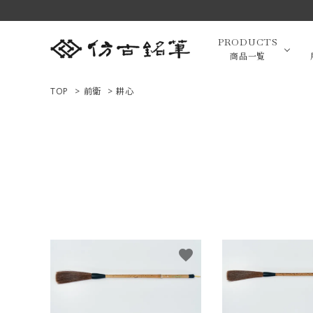
PRODUCTS
商品一覧
TOP
>
前衛
>
耕心
高級羊毛
ACCOUNT MENU
ようこそ ゲスト 様
小筆（面相
ログイン
新規会員登録
画筆・絵
商品一覧
favorite
用途で選ぶ
高級化粧
私たちについて