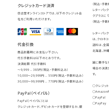
（税込・手数
クレジットカード決済
レターパッ
仿古堂オンラインストアでは、以下のクレジット会
クプラスにて
社をご利用いただけます。
（税込・手数
レターパッ
は、クロネコ
代金引換
送料は、全国
北海道、沖縄は
商品到着時にお支払い下さい。
代引手数料は以下のとおりです。
誠に勝手な
決済総額 代引手数料
場合の決済
～9,999 … 385円（税込・手数料込み）
す。
10,000～29,999円 … 550円（税込・手数料込み）
30,000～99,999円 … 770円（税込・手数料込み）
○クレジッ
○Amazon
PayPal（ペイパル）
○PayPal
PayPal（ペイパル）とは
○PayPay
クレジットカード、デビットカードを登録するか、銀