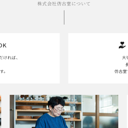
株式会社仿古堂について
OK
だければ、
大
す。
仿古堂