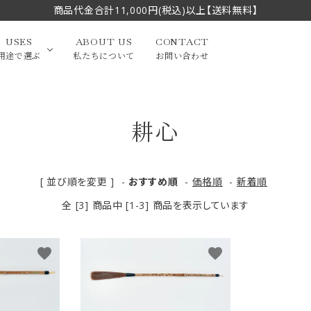
商品代金合計11,000円(税込)以上【送料無料】
USES
ABOUT US
CONTACT
用途で選ぶ
私たちについて
お問い合わせ
耕心
大中筆（半切・条幅以
かな
漢字
（作品向き）
上）
写経・御朱印
画筆・絵てがみ
系）
小筆
[ 並び順を変更 ]
-
おすすめ順
-
価格順
-
新着順
全 [3] 商品中 [1-3] 商品を表示しています
贈り物（限定セット）
洗浄剤・その他
てがみ
限定品・セット品
favorite
favorite
フェイスブラシ
チークブラシ
筆
化粧筆