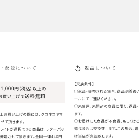
replay
・配送について
返品について
【交換条件】
11,000
円（税込）以上の
○返品・交換される場合、商品到着後
送料無料
お買い上げで
ールにてご連絡ください。
○未使用、未開封の商品に限り、返品
ます。
円以上お買い上げの際には、クロネコヤマ
○お届けした商品が不良品、もしくは
せて頂きます。
違う場合は交換致します。この場合、
ライトが選択できる商品は、レターパッ
は当店が負担致します。
発送させて頂きます。全国一律440円