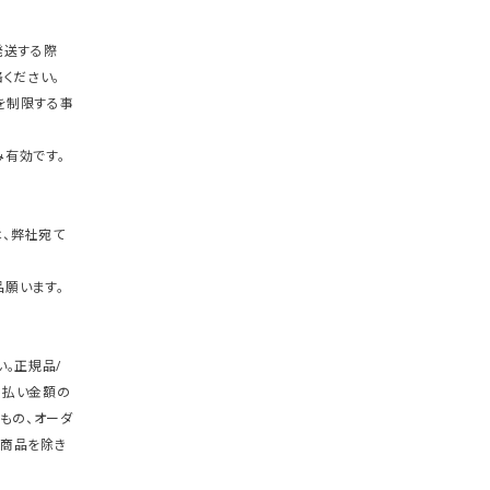
発送する際
ください。
を制限する事
有効です。
、弊社宛て
願います。
。正規品/
支払い金額の
もの、オーダ
商品を除き