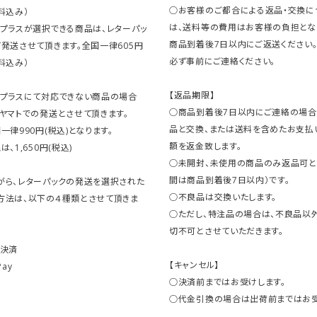
○お客様のご都合による返品・交換に
料込み）
は、送料等の費用はお客様の負担とな
クプラスが選択できる商品は、レターパッ
商品到着後7日以内にご返送ください
発送させて頂きます。全国一律605円
必ず事前にご連絡ください。
料込み）
【返品期限】
クプラスにて対応できない商品の場合
○商品到着後7日以内にご連絡の場合
ヤマトでの発送とさせて頂きます。
品と交換、または送料を含めたお支払
一律990円(税込)となります。
額を返金致します。
、1,650円(税込)
○未開封、未使用の商品のみ返品可と
間は商品到着後7日以内）です。
がら、レターパックの発送を選択された
○不良品は交換いたします。
方法は、以下の４種類とさせて頂きま
○ただし、特注品の場合は、不良品以
切不可とさせていただきます。
ト決済
【キャンセル】
Pay
○決済前まではお受けします。
○代金引換の場合は出荷前まではお受