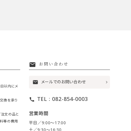
mail
お問い合わせ
メールでのお問い合わせ
mail
7日以内にメ
TEL : 082-854-0003
call
・交換を承り
営業時間
ご注文の品と
送料等の費用
平日／9:00〜17:00
土／9:30〜16:30