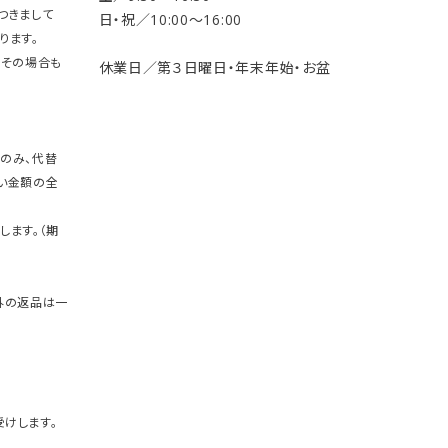
つきまして
日・祝／10:00〜16:00
ります。
。その場合も
休業日／第３日曜日・年末年始・お盆
のみ、代替
い金額の全
します。（期
外の返品は一
けします。