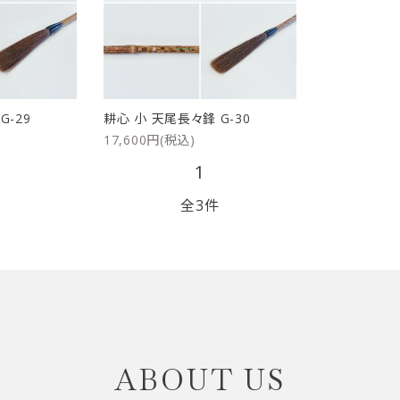
リップブラシ
贈り物（限定セット）
オプション・その他
洗顔ブラシ
G-29
耕心 小 天尾長々鋒 G-30
17,600円(税込)
1
全3件
close
ABOUT US