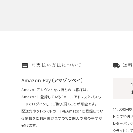
payment
local_shipping
お支払い方法について
送料
Amazon Pay（アマゾンペイ）
Amazonアカウントをお持ちのお客様は、
Amazonに登録しているEメールアドレスとパスワ
ードでログインしてご購入頂くことが可能です。
11,000
配送先やクレジットカードもAmazonに登録してい
トにて発送さ
る情報をご利用頂けますのでご購入の際の手間が
レターパック
省けます。
クライトにて