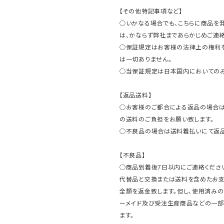
【その他特記事項など】
○いかなる場合でも、こちらに商品を
は、かならず弊社まであらかじめご連絡
○保証規定はお客様の法律上の権利
は一切ありません。
○当保証規定は日本国内においてのみ
【返品送料】
○お客様のご都合による返品の場合は
の送料のご負担をお願い致します。
○不良品の場合は送料着払いにて返品
【不良品】
○商品到着後7日以内にご連絡ください
代替品と交換または送料を含めたお
全額を返金致します。但し、使用済みの
ーメイド及び受注生産商品などの一部
ます。