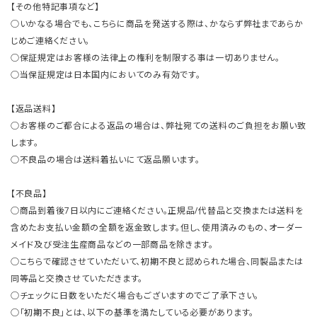
【その他特記事項など】
○いかなる場合でも、こちらに商品を発送する際は、かならず弊社まであらか
じめご連絡ください。
○保証規定はお客様の法律上の権利を制限する事は一切ありません。
○当保証規定は日本国内においてのみ有効です。
【返品送料】
○お客様のご都合による返品の場合は、弊社宛ての送料のご負担をお願い致
します。
○不良品の場合は送料着払いにて返品願います。
【不良品】
○商品到着後7日以内にご連絡ください。正規品/代替品と交換または送料を
含めたお支払い金額の全額を返金致します。但し、使用済みのもの、オーダー
メイド及び受注生産商品などの一部商品を除きます。
○こちらで確認させていただいて、初期不良と認められた場合、同製品または
同等品と交換させていただきます。
○チェックに日数をいただく場合もございますのでご了承下さい。
○「初期不良」とは、以下の基準を満たしている必要があります。