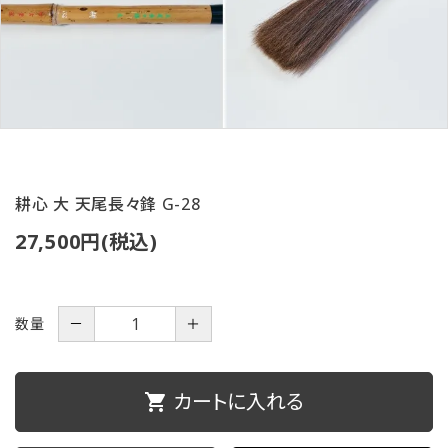
ご利用ガイド
プライバシーポリシー
特定商取引法について
お問い合わせ
耕心 大 天尾長々鋒 G-28
27,500円(税込)
数量
－
＋
カートに入れる
shopping_cart