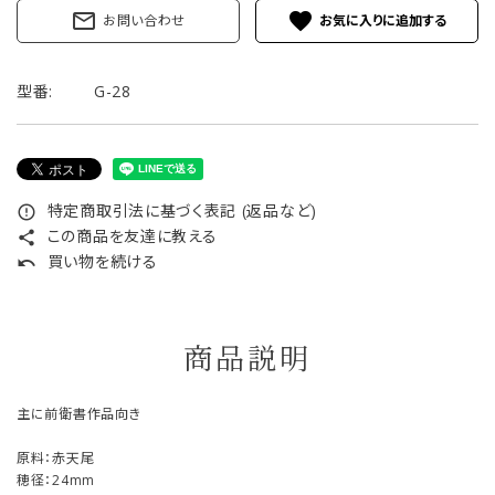
mail_outline
favorite
お問い合わせ
型番:
G-28
特定商取引法に基づく表記 (返品など)
error_outline
この商品を友達に教える
share
買い物を続ける
undo
商品説明
主に前衛書作品向き
原料：赤天尾
穂径：24mm