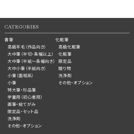
CATEGORIES
書筆
化粧筆
高級羊毛（作品向き）
高級化粧筆
大中筆（半切・条幅以上）
化粧筆
大中筆（半紙～条幅向き）
限定品
大中小筆（半紙向き）
贈り物
小筆（面相系）
洗浄剤
小筆
その他・オプション
特大筆・珍品筆
学童用（初心者用）
画筆・絵てがみ
限定品・セット品
洗浄剤
その他・オプション