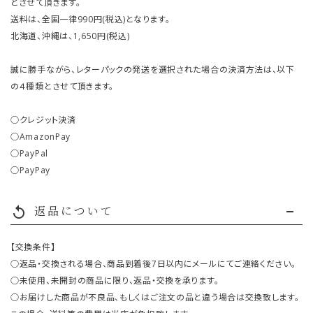
とさせて頂きます。
送料は、全国一律990円(税込)となります。
北海道、沖縄は、1,650円(税込)
誠に勝手ながら、レターパックの発送を選択された場合の決済方法は、以下
の４種類とさせて頂きます。
○クレジット決済
○AmazonPay
○PayPal
○PayPay
返品について
replay
【交換条件】
○返品・交換される場合、商品到着後7日以内にメールにてご連絡ください。
○未使用、未開封の商品に限り、返品・交換を承ります。
○お届けした商品が不良品、もしくはご注文の品と違う場合は交換致します。