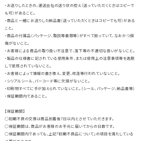
・お送りしたときの、運送会社の送り状の控え（送っていただくときはコピーで
も可）があること。
・商品と一緒にお送りした納品書（送っていただくときはコピーでも可）がある
こと。
・商品の付属品（パッケージ、取説等書類等）がすべて揃っていて、なおかつ損
傷がないこと。
・お客様による商品の取り扱い不注意で、落下等の不適切な扱いがないこと。
・製品の仕様書に記されている使用条件、または使用上の注意事項等を逸脱
して使用されていないこと。
・お客様によって情報の書き換え、変更、改造等行われていないこと。
・シリアルシール、バーコード等に欠損がないこと。
・印刷物すべてに手が加えられていないこと。（シール、パッケージ、納品書等）
・保証期間内であること。
【保証期間】
○初期不良の交換は商品到着後7日以内とさせていただきます。
○保証期間は、商品がお客様のお手元に届いてからの日数です。
○保証期間内であっても、上記「初期不良品について」の項目を満たしている