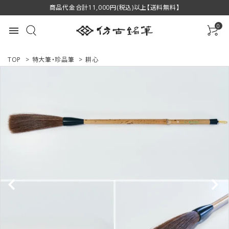
商品代金合計11,000円(税込)以上【送料無料】
0
menu
TOP
>
特大筆・珍品筆
>
耕心
ACCOUNT MENU
ようこそ ゲスト 様
ログイン
新規会員登録
商品一覧
用途で選ぶ
私たちについて