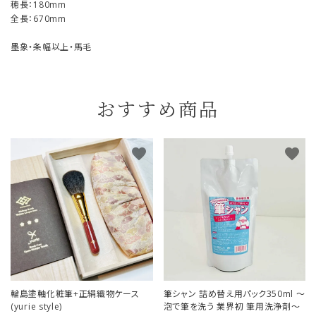
穂長：180mm
全長：670mm
墨象・条幅以上・馬毛
おすすめ商品
favorite
favorite
輪島塗軸化粧筆+正絹織物ケース
筆シャン 詰め替え用パック350ml ～
(yurie style)
泡で筆を洗う 業界初 筆用洗浄剤～