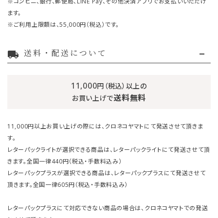
※コンビニ、銀行、郵便局、LINE Pay、その他決済アプリでお支払いいただけ
ます。
※ご利用上限額は、55,000円（税込）です。
送料・配送について
local_shipping
11,000
円（税込）以上の
送料無料
お買い上げで
11,000円以上お買い上げの際には、クロネコヤマトにて発送させて頂きま
す。
レターパックライトが選択できる商品は、レターパックライトにて発送させて頂
きます。全国一律440円（税込・手数料込み）
レターパックプラスが選択できる商品は、レターパックプラスにて発送させて
頂きます。全国一律605円（税込・手数料込み）
レターパックプラスにて対応できない商品の場合は、クロネコヤマトでの発送