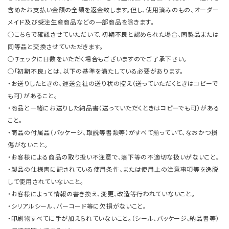
含めたお支払い金額の全額を返金致します。但し、使用済みのもの、オーダー
メイド及び受注生産商品などの一部商品を除きます。
○こちらで確認させていただいて、初期不良と認められた場合、同製品または
同等品と交換させていただきます。
○チェックに日数をいただく場合もございますのでご了承下さい。
○「初期不良」とは、以下の基準を満たしている必要があります。
・お送りしたときの、運送会社の送り状の控え（送っていただくときはコピーで
も可）があること。
・商品と一緒にお送りした納品書（送っていただくときはコピーでも可）がある
こと。
・商品の付属品（パッケージ、取説等書類等）がすべて揃っていて、なおかつ損
傷がないこと。
・お客様による商品の取り扱い不注意で、落下等の不適切な扱いがないこと。
・製品の仕様書に記されている使用条件、または使用上の注意事項等を逸脱
して使用されていないこと。
・お客様によって情報の書き換え、変更、改造等行われていないこと。
・シリアルシール、バーコード等に欠損がないこと。
・印刷物すべてに手が加えられていないこと。（シール、パッケージ、納品書等）