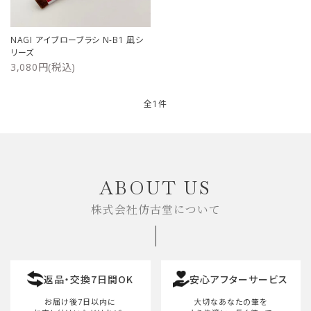
ご利用ガイド
NAGI アイブローブラシ N-B1 凪シ
リーズ
プライバシーポリシー
3,080円(税込)
特定商取引法について
全1件
お問い合わせ
キーワード
ABOUT US
株式会社仿古堂について
カテゴリー
返品・交換7日間OK
安心アフターサービス
検索する
お届け後7日以内に
大切なあなたの筆を