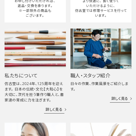
お申し付けいただければ、
より快適に、
長く使って
返品・交換を承ります。
いただけるように、
※一部除外の商品も
仿古堂では修理サービスを行って
ございます。
います。
私たちについて
職人・スタッフ紹介
仿古堂は、2024年、125周年を迎え
日々の作業、作業風景をご紹介しま
ます。 日本の伝統・文化【大和心】を
す。
大切に、次代を担う筆作り職人と、書
詳しく見る
家達の育成に力を注ぎます。
詳しく見る