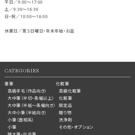
平日／9:00〜17:00
土／9:30〜16:30
日・祝／10:00〜16:00
休業日／第３日曜日・年末年始・お盆
CATEGORIES
書筆
化粧筆
高級羊毛（作品向き）
高級化粧筆
大中筆（半切・条幅以上）
化粧筆
大中筆（半紙～条幅向き）
限定品
大中小筆（半紙向き）
贈り物
小筆（面相系）
洗浄剤
小筆
その他・オプション
特大筆・珍品筆