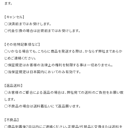
ます。
【キャンセル】
○決済前まではお受けします。
○代金引換の場合は出荷前まではお受けします。
【その他特記事項など】
○いかなる場合でも、こちらに商品を発送する際は、かならず弊社まであらか
じめご連絡ください。
○保証規定はお客様の法律上の権利を制限する事は一切ありません。
○当保証規定は日本国内においてのみ有効です。
【返品送料】
○お客様のご都合による返品の場合は、弊社宛ての送料のご負担をお願い致
します。
○不良品の場合は送料着払いにて返品願います。
【不良品】
○商品到着後7日以内にご連絡ください。正規品/代替品と交換または送料を