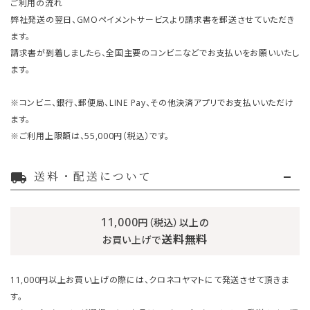
ご利用の流れ
弊社発送の翌日、GMOペイメントサービスより請求書を郵送させていただき
ます。
請求書が到着しましたら、全国主要のコンビニなどでお支払いをお願いいたし
ます。
※コンビニ、銀行、郵便局、LINE Pay、その他決済アプリでお支払いいただけ
ます。
※ご利用上限額は、55,000円（税込）です。
送料・配送について
local_shipping
11,000
円（税込）以上の
送料無料
お買い上げで
11,000円以上お買い上げの際には、クロネコヤマトにて発送させて頂きま
す。