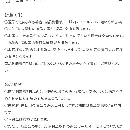
replay
【交換条件】
○返品・交換される場合、商品到着後7日以内にメールにてご連絡ください。
○未使用、未開封の商品に限り、返品・交換を承ります。
○お届けした商品が不良品、もしくはご注文の品と違う場合は交換致します。
この場合、送料等の費用は当店が負担致します。
○お客様のご都合による返品・交換につきましては、送料等の費用はお客様
の負担となります。
商品到着後7日以内にご返送ください。その場合も必ず事前にご連絡くださ
い。
【返品期限】
○商品到着後7日以内にご連絡の場合のみ、代替品と交換、または送料を含
めたお支払い金額の全額を返金致します。
○未開封、未使用の商品のみ返品可とします。（期間は商品到着後7日以内）
です。
○不良品は交換いたします。
○ただし、特注品の場合は、不良品以外の返品は一切不可とさせていただき