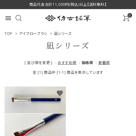
商品代金合計11,000円(税込)以上【送料無料】
0
menu
TOP
>
アイブローブラシ
>
凪シリーズ
凪シリーズ
ACCOUNT MENU
[ 並び順を変更 ]
-
おすすめ順
-
価格順
-
新着順
ようこそ ゲスト 様
全 [1] 商品中 [1-1] 商品を表示しています
ログイン
新規会員登録
favorite
商品一覧
用途で選ぶ
私たちについて