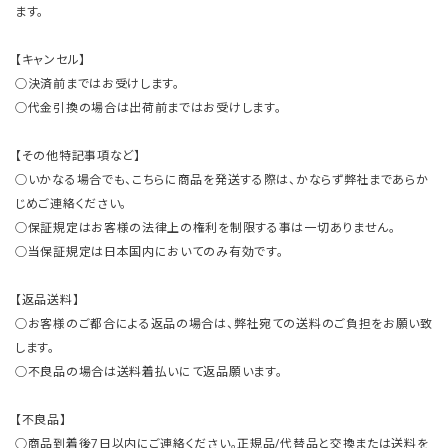
ます。
【キャンセル】
○決済前まではお受けします。
○代金引換の場合は出荷前まではお受けします。
【その他特記事項など】
○いかなる場合でも、こちらに商品を発送する際は、かならず弊社まであらか
じめご連絡ください。
○保証規定はお客様の法律上の権利を制限する事は一切ありません。
○当保証規定は日本国内においてのみ有効です。
【返品送料】
○お客様のご都合による返品の場合は、弊社宛ての送料のご負担をお願い致
します。
○不良品の場合は送料着払いにて返品願います。
【不良品】
○商品到着後7日以内にご連絡ください。正規品/代替品と交換または送料を