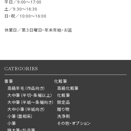
平日／9:00〜17:00
土／9:30〜16:30
日・祝／10:00〜16:00
休業日／第３日曜日・年末年始・お盆
CATEGORIES
書筆
化粧筆
高級羊毛（作品向き）
高級化粧筆
大中筆（半切・条幅以上）
化粧筆
大中筆（半紙～条幅向き）
限定品
大中小筆（半紙向き）
贈り物
小筆（面相系）
洗浄剤
小筆
その他・オプション
特大筆・珍品筆