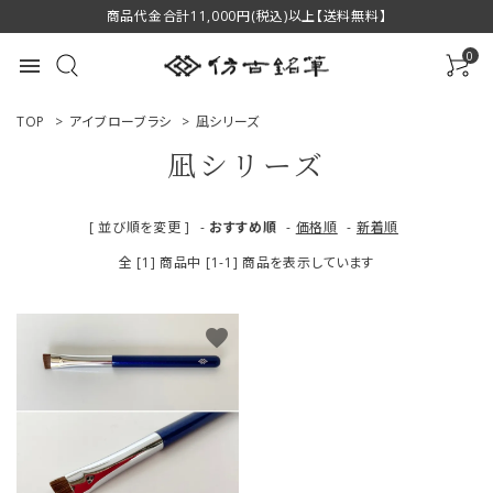
商品代金合計11,000円(税込)以上【送料無料】
0
menu
TOP
>
アイブローブラシ
>
凪シリーズ
凪シリーズ
ACCOUNT MENU
[ 並び順を変更 ]
-
おすすめ順
-
価格順
-
新着順
ようこそ ゲスト 様
全 [1] 商品中 [1-1] 商品を表示しています
ログイン
新規会員登録
favorite
商品一覧
用途で選ぶ
私たちについて