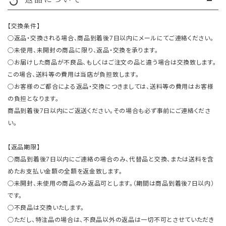
replay
【交換条件】
○返品・交換される場合、商品到着後7日以内にメールにてご連絡ください。
○未使用、未開封の商品に限り、返品・交換を承ります。
○お届けした商品が不良品、もしくはご注文の品と違う場合は交換致します。
この場合、送料等の費用は当店が負担致します。
○お客様のご都合による返品・交換につきましては、送料等の費用はお客様
の負担となります。
商品到着後7日以内にご返送ください。その場合も必ず事前にご連絡くださ
い。
【返品期限】
○商品到着後7日以内にご連絡の場合のみ、代替品と交換、または送料を含
めたお支払い金額の全額を返金致します。
○未開封、未使用の商品のみ返品可とします。（期間は商品到着後7日以内）
です。
○不良品は交換いたします。
○ただし、特注品の場合は、不良品以外の返品は一切不可とさせていただき