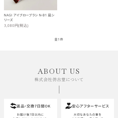
ご利用ガイド
NAGI アイブローブラシ N-B1 凪シ
リーズ
プライバシーポリシー
3,080円(税込)
特定商取引法について
全1件
お問い合わせ
キーワード
ABOUT US
株式会社仿古堂について
カテゴリー
返品・交換7日間OK
安心アフターサービス
検索する
お届け後7日以内に
大切なあなたの筆を