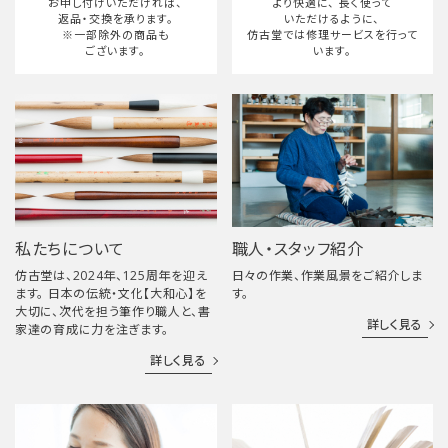
お申し付けいただければ、
より快適に、
長く使って
返品・交換を承ります。
いただけるように、
※一部除外の商品も
仿古堂では修理サービスを行って
ございます。
います。
私たちについて
職人・スタッフ紹介
仿古堂は、2024年、125周年を迎え
日々の作業、作業風景をご紹介しま
ます。 日本の伝統・文化【大和心】を
す。
大切に、次代を担う筆作り職人と、書
詳しく見る
家達の育成に力を注ぎます。
詳しく見る