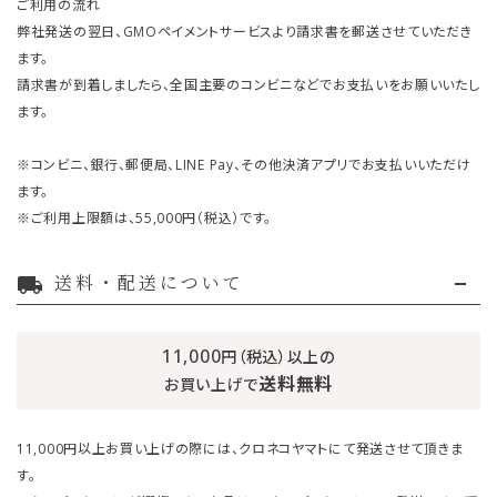
ご利用の流れ
弊社発送の翌日、GMOペイメントサービスより請求書を郵送させていただき
ます。
請求書が到着しましたら、全国主要のコンビニなどでお支払いをお願いいたし
ます。
※コンビニ、銀行、郵便局、LINE Pay、その他決済アプリでお支払いいただけ
ます。
※ご利用上限額は、55,000円（税込）です。
送料・配送について
local_shipping
11,000
円（税込）以上の
送料無料
お買い上げで
11,000円以上お買い上げの際には、クロネコヤマトにて発送させて頂きま
す。