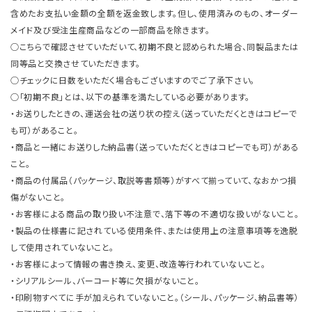
含めたお支払い金額の全額を返金致します。但し、使用済みのもの、オーダー
メイド及び受注生産商品などの一部商品を除きます。
○こちらで確認させていただいて、初期不良と認められた場合、同製品または
同等品と交換させていただきます。
○チェックに日数をいただく場合もございますのでご了承下さい。
○「初期不良」とは、以下の基準を満たしている必要があります。
・お送りしたときの、運送会社の送り状の控え（送っていただくときはコピーで
も可）があること。
・商品と一緒にお送りした納品書（送っていただくときはコピーでも可）がある
こと。
・商品の付属品（パッケージ、取説等書類等）がすべて揃っていて、なおかつ損
傷がないこと。
・お客様による商品の取り扱い不注意で、落下等の不適切な扱いがないこと。
・製品の仕様書に記されている使用条件、または使用上の注意事項等を逸脱
して使用されていないこと。
・お客様によって情報の書き換え、変更、改造等行われていないこと。
・シリアルシール、バーコード等に欠損がないこと。
・印刷物すべてに手が加えられていないこと。（シール、パッケージ、納品書等）